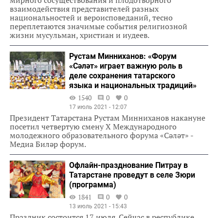
мирного сосуществования и плодотворного
взаимодействия представителей разных
национальностей и вероисповеданий, тесно
переплетаются значимые события религиозной
жизни мусульман, христиан и иудеев.
Рустам Минниханов: «Форум
«Cәләт» играет важную роль в
деле сохранения татарского
языка и национальных традиций»
1540
0
0
17 июль 2021 - 12:07
Президент Татарстана Рустам Минниханов накануне
посетил четвертую смену X Международного
молодежного образовательного форума «Cәләт» -
Медиа Биләр форум.
Офлайн-празднование Питрау в
Татарстане проведут в селе Зюри
(программа)
1841
0
0
13 июль 2021 - 15:43
Праздник состоится 17 июля. Сейчас в республике