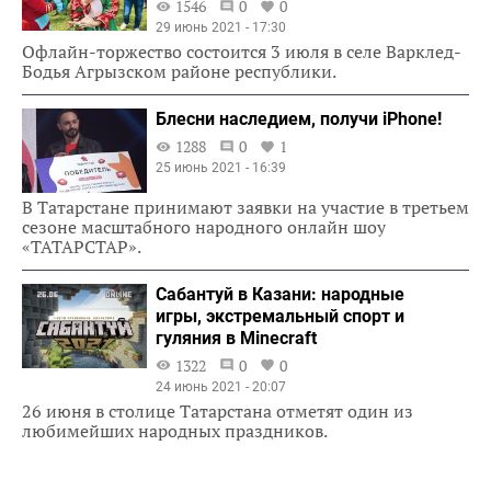
1546
0
0
29 июнь 2021 - 17:30
Офлайн-торжество состоится 3 июля в селе Варклед-
Бодья Агрызском районе республики.
Блесни наследием, получи iPhone!
1288
0
1
25 июнь 2021 - 16:39
В Татарстане принимают заявки на участие в третьем
сезоне масштабного народного онлайн шоу
«ТАТАРСТАР».
Сабантуй в Казани: народные
игры, экстремальный спорт и
гуляния в Minecraft
1322
0
0
24 июнь 2021 - 20:07
26 июня в столице Татарстана отметят один из
любимейших народных праздников.