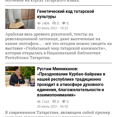
обучение на курсах татарского языка.
Генетический код татарской
культуры
1404
0
0
23 июль 2021 - 18:22
Арабская вязь древних рукописей, тексты на
революционной латинице, даже высеченные на
камне эпитафии… - все это сегодня можно увидеть на
выставке «Глобальный мир татарской книжности»,
которая открылась в Национальной библиотеке
Республики Татарстан.
Рустам Минниханов:
«Празднование Курбан-байрама в
нашей республике традиционно
проходит в атмосфере духовного
единения, благожелательности и
взаимопонимания»
1163
0
0
20 июль 2021 - 06:50
В современном Татарстане, являющем собой пример