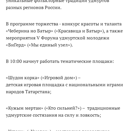
уникальные фольклорные традиции удмуртов
разных регионов России.
В программе торжества - конкурс красоты и таланта
«Чеберина но Батыр» («Красавица и Батыр»), а также
мероприятия V Форума удмуртской молодежи
«БиГерд» («Мы единый узел»).
В 10:00 начнут работать тематические площаки:
«Шудон корка» («Игровой дом») –
детская игровая площадка с национальными играми
народов Татарстана;
«Кужым мертан» («Кто сильней?») – традиционные
удмуртские состязания на силу и ловкость;