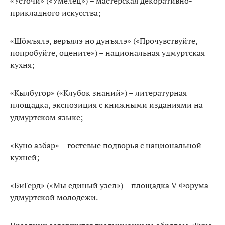
«Усточи» («Умелец») – мастерская декоративно-
прикладного искусства;
«Шӧмъялэ, веръялэ но дунъялэ» («Прочувствуйте,
попробуйте, оцените») – национальная удмуртская
кухня;
«Кылбугор» («Клубок знаний») – литературная
площадка, экспозиция с книжными изданиями на
удмуртском языке;
«Куно азбар» – гостевые подворья с национальной
кухней;
«БиГерд» («Мы единый узел») – площадка V Форума
удмуртской молодежи.