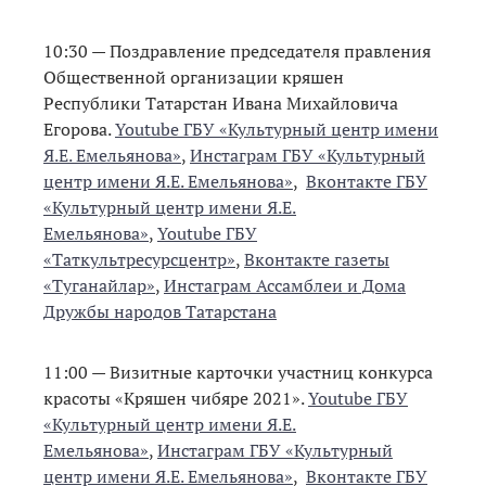
10:30 — Поздравление председателя правления
Общественной организации кряшен
Республики Татарстан Ивана Михайловича
Егорова.
Youtube ГБУ «Культурный центр имени
Я.Е. Емельянова»
,
Инстаграм ГБУ «Культурный
центр имени Я.Е. Емельянова»
,
Вконтакте ГБУ
«Культурный центр имени Я.Е.
Емельянова»
,
Youtube ГБУ
«Таткультресурсцентр»
,
Вконтакте газеты
«Туганайлар»
,
Инстаграм Ассамблеи и Дома
Дружбы народов Татарстана
11:00 — Визитные карточки участниц конкурса
красоты «Кряшен чибяре 2021».
Youtube ГБУ
«Культурный центр имени Я.Е.
Емельянова»
,
Инстаграм ГБУ «Культурный
центр имени Я.Е. Емельянова»
,
Вконтакте ГБУ