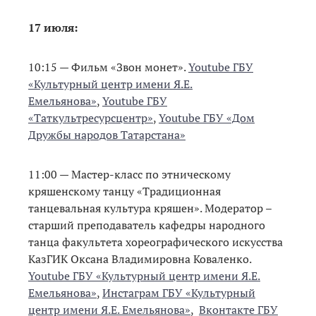
17 июля:
10:15 — Фильм «Звон монет».
Youtube ГБУ
«Культурный центр имени Я.Е.
Емельянова»
,
Youtube ГБУ
«Таткультресурсцентр»
,
Youtube ГБУ «Дом
Дружбы народов Татарстана»
11:00 — Мастер-класс по этническому
кряшенскому танцу «Традиционная
танцевальная культура кряшен». Модератор –
старший преподаватель кафедры народного
танца факультета хореографического искусства
КазГИК Оксана Владимировна Коваленко.
Youtube ГБУ «Культурный центр имени Я.Е.
Емельянова»
,
Инстаграм ГБУ «Культурный
центр имени Я.Е. Емельянова»
,
Вконтакте ГБУ