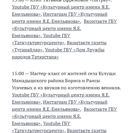
Youtube ГБУ «Культурный центр имени Я.Е.
Емельянова»
,
Инстаграм ГБУ «Культурный
центр имени Я.Е. Емельянова»
,
Вконтакте ГБУ
«Культурный центр имени Я.Е.
Емельянова»
,
Youtube ГБУ
«Таткультресурсцентр»
,
Вконтакте газеты
«Туганайлар»
,
Youtube ГБУ «Дом Дружбы
народов Татарстана»
15:00 — Мастер-класс от жителей села Кулущи
Мамадышского района Бориса и Раисы
Усачевых и их внуков по изготовлению веников.
Youtube ГБУ «Культурный центр имени Я.Е.
Емельянова»
,
Инстаграм ГБУ «Культурный
центр имени Я.Е. Емельянова»
,
Вконтакте ГБУ
«Культурный центр имени Я.Е.
Емельянова»
,
Youtube ГБУ
«Таткультресурсцентр»
,
Вконтакте газеты