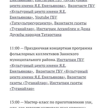
центр имени Я.Е. Емельянова»
,
Вконтакте ГБУ
«Культурный центр имени Я.Е.
Емельянова»
,
Youtube ГБУ
«Таткультресурсцентр»
,
Вконтакте газеты
«Туганайлар»
,
Инстаграм Ассамблеи и Дома
Дружбы народов Татарстана
11:00 — Праздничная концертная программа
фольклорных коллективов Заинского
муниципального района.
Инстаграм ГБУ
«Культурный центр имени Я.Е.
Емельянова»
,
Вконтакте ГБУ «Культурный
центр имени Я.Е. Емельянова»
,
Вконтакте
газеты «Туганайлар»
,
Инстаграм газеты
«Туганайлар»
13:00 — Мастер-класс по приготовлению ухи,
или, как говорят чистопольские кряшены, –