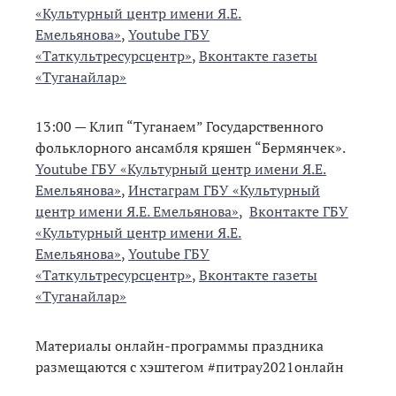
«Культурный центр имени Я.Е.
Емельянова»
,
Youtube ГБУ
«Таткультресурсцентр»
,
Вконтакте газеты
«Туганайлар»
13:00 — Клип “Туганаем” Государственного
фольклорного ансамбля кряшен “Бермянчек».
Youtube ГБУ «Культурный центр имени Я.Е.
Емельянова»
,
Инстаграм ГБУ «Культурный
центр имени Я.Е. Емельянова»
,
Вконтакте ГБУ
«Культурный центр имени Я.Е.
Емельянова»
,
Youtube ГБУ
«Таткультресурсцентр»
,
Вконтакте газеты
«Туганайлар»
Материалы онлайн-программы праздника
размещаются с хэштегом #питрау2021онлайн