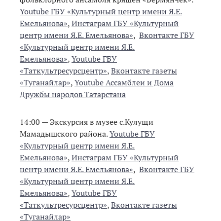
Youtube ГБУ «Культурный центр имени Я.Е.
Емельянова»
,
Инстаграм ГБУ «Культурный
центр имени Я.Е. Емельянова»
,
Вконтакте ГБУ
«Культурный центр имени Я.Е.
Емельянова»
,
Youtube ГБУ
«Таткультресурсцентр»
,
Вконтакте газеты
«Туганайлар»
,
Youtube Ассамблеи и Дома
Дружбы народов Татарстана
14:00 — Экскурсия в музее с.Кулущи
Мамадышского района.
Youtube ГБУ
«Культурный центр имени Я.Е.
Емельянова»
,
Инстаграм ГБУ «Культурный
центр имени Я.Е. Емельянова»
,
Вконтакте ГБУ
«Культурный центр имени Я.Е.
Емельянова»
,
Youtube ГБУ
«Таткультресурсцентр»
,
Вконтакте газеты
«Туганайлар»