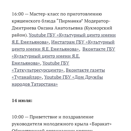
16:00 — Мастер-класс по приготовлению
кряшенского блюда “Пирмәнкә” Модератор-
Дмитриева Оксана Анатольевна (Кукморский
район).
Youtube ГБУ «Культурный центр имени
Я.Е. Емельянова»
,
Инстаграм ГБУ «Культурный
центр имени Я.Е. Емельянова»
,
Вконтакте ГБУ
«Культурный центр имени Я.Е.
Емельянова»
,
Youtube ГБУ
«Таткультресурсцентр»
,
Вконтакте газеты
«Туганайлар»
,
Youtube ГБУ «Дом Дружбы
народов Татарстана»
14 июля:
10:00 — Приветствие и поздравление
руководителя молодежного крыла «Баракат»
Общественной организации кряшен