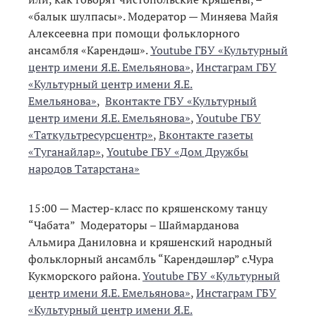
«балык шулпасы». Модератор — Миняева Майя
Алексеевна при помощи фольклорного
ансамбля «Карендәш».
Youtube ГБУ «Культурный
центр имени Я.Е. Емельянова»
,
Инстаграм ГБУ
«Культурный центр имени Я.Е.
Емельянова»
,
Вконтакте ГБУ «Культурный
центр имени Я.Е. Емельянова»
,
Youtube ГБУ
«Таткультресурсцентр»
,
Вконтакте газеты
«Туганайлар»
,
Youtube ГБУ «Дом Дружбы
народов Татарстана»
15:00 — Мастер-класс по кряшенскому танцу
“Чабата” Модераторы – Шаймарданова
Альмира Даниловна и кряшенский народный
фольклорный ансамбль “Карендәшләр” с.Чура
Кукморского района.
Youtube ГБУ «Культурный
центр имени Я.Е. Емельянова»
,
Инстаграм ГБУ
«Культурный центр имени Я.Е.