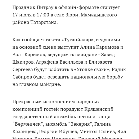
Праздник Питрау в офлайн-формате стартует
17 июля в 17:00 в селе Зюри, Мамадышского
района Татарстана.
Как сообщает газета «Туганйалар», ведущими
на основной сцене выступят Алина Каримова и
Азат Каримов, ведущим на майдане - Завид
Шакиров. Аграфена Васильева и Елизавета
Сергеева будут работать в «Уголке свахи», Радик
Сабиров будет освещать национальную борьбу
на главном майдане.
Прекрасным исполнением народных
композиций гостей порадуют Кряшенский
государственный ансамбль песни и танца
“Бәрмәнчек”, ансамбль “Зәкәрия”, Галина
Казанцева, Георгий Ибушев, Мингол Галиев, Вил
Усманов, Римма Никитина, Геннадий Макаров,