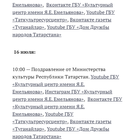
Емельянова»
,
Вконтакте ГБУ «Культурный
центр имени Я.Е. Емельянова»
,
Youtube ГБУ
«Таткультресурсцентр»
,
Вконтакте газеты
«Туганайлар»
,
Youtube ГБУ «Дом Дружбы
народов Татарстана»
16 июля:
10:00 — Поздравление от Министерства
культуры Республики Татарстан.
Youtube ГБУ
«Культурный центр имени Я.Е.
Емельянова»
,
Инстаграм ГБУ «Культурный
центр имени Я.Е. Емельянова»
,
Вконтакте ГБУ
«Культурный центр имени Я.Е.
Емельянова»
,
Youtube ГБУ
«Таткультресурсцентр»
,
Вконтакте газеты
«Туганайлар»
,
Youtube ГБУ «Дом Дружбы
народов Татарстана»