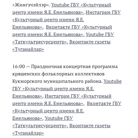
«Жингэчэйлэр».
Youtube ГБУ «Культурный
центр имени Я.Е. Емельянова»
,
Инстаграм ГБУ
«Культурный центр имени Я.Е.
Емельянова»
,
Вконтакте ГБУ «Культурный
центр имени Я.Е. Емельянова»
,
Youtube ГБУ
«Таткультресурсцентр»
,
Вконтакте газеты
«Туганайлар»
16:00 — Праздничная концертная программа
кряшенских фольклорных коллективов
Кукморского муниципального района.
Youtube
ГБУ «Культурный центр имени Я.Е.
Емельянова»
,
Инстаграм ГБУ «Культурный
центр имени Я.Е. Емельянова»
,
Вконтакте ГБУ
«Культурный центр имени Я.Е.
Емельянова»
,
Youtube ГБУ
«Таткультресурсцентр»
,
Вконтакте газеты
«Туганайлар»