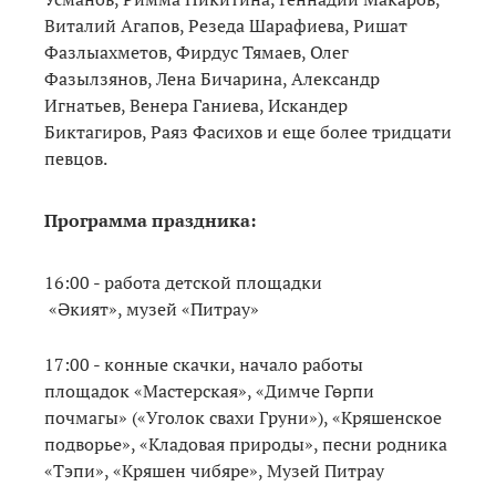
Виталий Агапов, Резеда Шарафиева, Ришат
Фазлыахметов, Фирдус Тямаев, Олег
Фазылзянов, Лена Бичарина, Александр
Игнатьев, Венера Ганиева, Искандер
Биктагиров, Раяз Фасихов и еще более тридцати
певцов.
Программа праздника:
16:00 - работа детской площадки
«Әкият», музей «Питрау»
17:00 - конные скачки, начало работы
площадок «Мастерская», «Димче Гөрпи
почмагы» («Уголок свахи Груни»), «Кряшенское
подворье», «Кладовая природы», песни родника
«Тэпи», «Кряшен чибяре», Музей Питрау