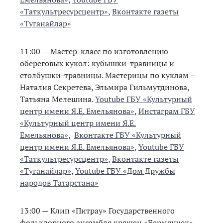
«Таткультресурсцентр»
,
Вконтакте газеты
«Туганайлар»
11:00 — Мастер-класс по изготовлению
обереговых кукол: кубышки-травницы и
столбушки-травницы. Мастерицы по куклам –
Наталия Секретева, Эльмира Гильмутдинова,
Татьяна Мелешина.
Youtube ГБУ «Культурный
центр имени Я.Е. Емельянова»
,
Инстаграм ГБУ
«Культурный центр имени Я.Е.
Емельянова»
,
Вконтакте ГБУ «Культурный
центр имени Я.Е. Емельянова»
,
Youtube ГБУ
«Таткультресурсцентр»
,
Вконтакте газеты
«Туганайлар»
,
Youtube ГБУ «Дом Дружбы
народов Татарстана»
13:00 — Клип «Питрау» Государственного
фольклорного ансамбля кряшен «Бермянчек».