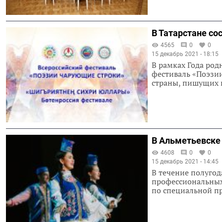
В Татарстане с
4565
0
0
15 декабрь 2021 - 18:15
В рамках Года род
фестиваль «Поэзи
страны, пишущих 
В Альметьевске 
4608
0
0
15 декабрь 2021 - 14:45
В течение полугод
профессиональных 
по специальной п