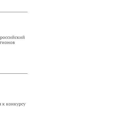
ероссийский
егионов
я к конкурсу