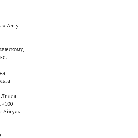
ра» Алсу
ическому,
ке.
на,
льга
я Лилия
 «100
» Айгуль
о