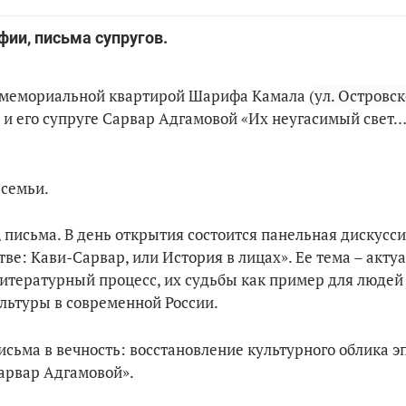
ии, письма супругов.
с мемориальной квартирой Шарифа Камала (
ул. Островск
 и его супруге Сарвар Адгамовой «Их неугасимый свет…
 семьи.
письма. В день открытия состоится панельная дискусс
ве: Кави-Сарвар, или История в лицах». Ее тема – акту
литературный процесс, их судьбы как пример для людей
льтуры в современной России.
сьма в вечность: восстановление культурного облика э
арвар Адгамовой».