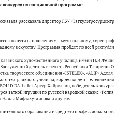
 к конкурсу по специальной программе.
рассказала рассказала директор ГБУ «Таткультресурцент
ассов по пяти направлениям – музыкальному, хореограф
адному искусству. Программа пройдет по всей республи
 Казанского художественного училища имени Н.И.Феши
Заслуженный деятель искусств Республики Татарстан О
стка творческого объединения «ISTELEK», «ALIF» Аделя
кого театрального училища, корреспондент телевидени
BOU.D.DA. ballet Артур Хайруллин, победитель конкурса
урса ватной игрушки по русской народной сказке «Репка
н Наиля Мифтахутдинова и другие.
лнительного образования и среднего профессиональног