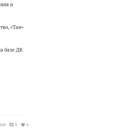
ения и
тво, «Тан»
а базе ДК
604
0
0