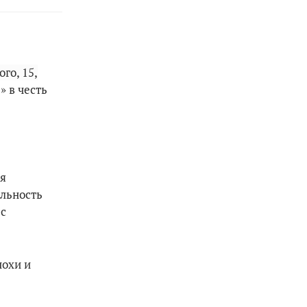
ого, 15,
» в честь
ия
альность
 с
похи и