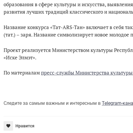
образования в сфере культуры и искусства, выявлени
развития лучших традиций классического и националь
Название конкурса «Taт-ARS-Taн» включает в себя таки
(тат.) – заря. Название символизирует новое молодое
Проект реализуется Министерством культуры Республи
«Иске Элмэт».
По материалам
пресс-службы Министерства культуры
Следите за самым важным и интересным в
Telegram-кан
Нравится