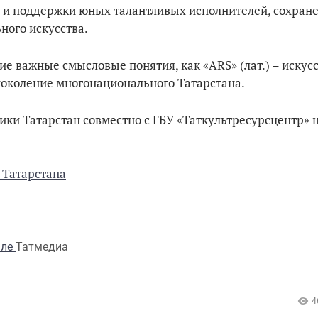
я и поддержки юных талантливых исполнителей, сохран
ного искусства.
е важные смысловые понятия, как «ARS» (лат.) – искусс
 поколение многонационального Татарстана.
ки Татарстан совместно с ГБУ «Таткультресурсцентр» н
 Татарстана
але
Татмедиа
4