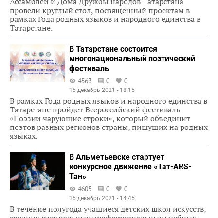
Ассамблеи и Дома Дружбы народов Татарстана
провели круглый стол, посвященный проектам в
рамках Года родных языков и народного единства в
Татарстане.
В Татарстане состоится
многонациональный поэтический
фестиваль
4563
0
0
15 декабрь 2021 - 18:15
В рамках Года родных языков и народного единства в
Татарстане пройдет Всероссийский фестиваль
«Поэзии чарующие строки», который объединит
поэтов разных регионов страны, пишущих на родных
языках.
В Альметьевске стартует
конкурсное движение «Тат-АRS-
Тан»
4605
0
0
15 декабрь 2021 - 14:45
В течение полугода учащиеся детских школ искусств,
средних специальных профессиональных учебных