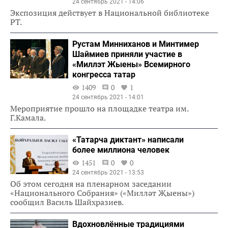
24 сентябрь 2021 - 14:06
Экспозиция действует в Национальной библиотеке
РТ.
Рустам Минниханов и Минтимер
Шаймиев приняли участие в
«Миллэт Жыены» Всемирного
конгресса татар
1409
0
1
24 сентябрь 2021 - 14:01
Мероприятие прошло на площадке театра им.
Г.Камала.
«Татарча диктант» написали
более миллиона человек
1451
0
0
24 сентябрь 2021 - 13:53
Об этом сегодня на пленарном заседании
«Национального Собрания» («Милләт Җыены»)
сообщил Василь Шайхразиев.
Вдохновлённые традициями