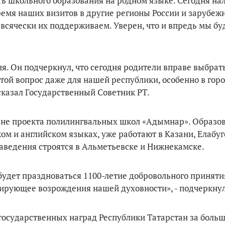
ть школьного образования на родном языке. Сегодня на
емя наших визитов в другие регионы России и зарубеж
 всячески их поддерживаем. Уверен, что и впредь мы бу
. Он подчеркнул, что сегодня родители вправе выбрать
стой вопрос даже для нашей республики, особенно в горо
 сказал Государственный Советник РТ.
ане проекта полилингвальных школ «Адымнар». Образо
ком и английском языках, уже работают в Казани, Елабуг
аведения строятся в Альметьевске и Нижнекамске.
удет праздноваться 1100-летие добровольного приняти
зирующее возрождения нашей духовности», - подчеркнул
государственных наград Республики Татарстан за больш