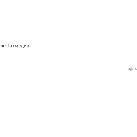
але
Татмедиа
1