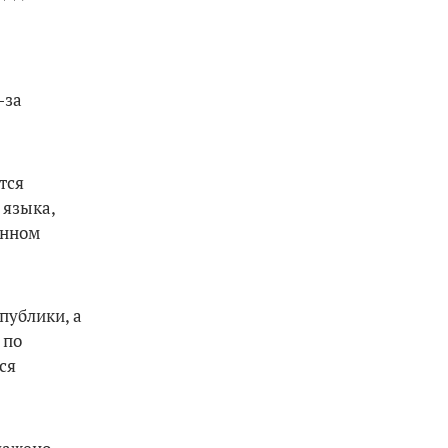
-за
тся
 языка,
анном
публики, а
 по
ся