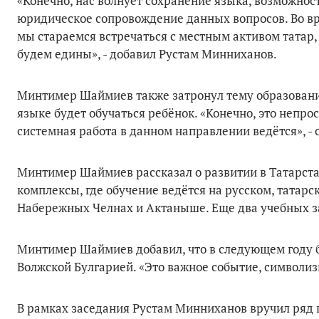
«Конечно, нас волнует сохранение языка, возможнос
юридическое сопровождение данных вопросов. Во вр
мы стараемся встречаться с местным активом татар,
будем едины», - добавил Рустам Минниханов.
Минтимер Шаймиев также затронул тему образования
языке будет обучаться ребёнок. «Конечно, это непро
системная работа в данном направлении ведётся», -
Минтимер Шаймиев рассказал о развитии в Татарст
комплексы, где обучение ведётся на русском, татарс
Набережных Челнах и Актаныше. Еще два учебных з
Минтимер Шаймиев добавил, что в следующем году б
Волжской Булгарией. «Это важное событие, символи
В рамках заседания Рустам Минниханов вручил ряд 