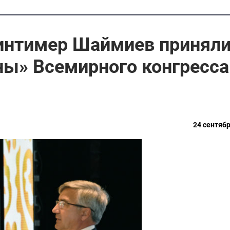
интимер Шаймиев принял
ны» Всемирного конгресса
24 сентябр