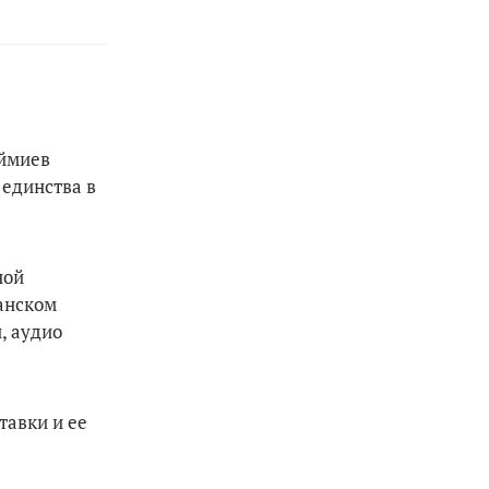
аймиев
 единства в
ной
манском
, аудио
авки и ее