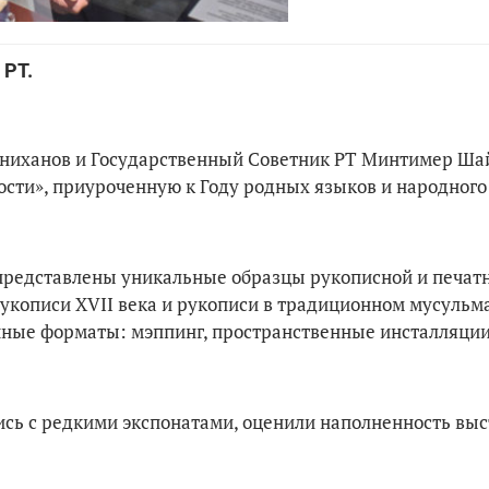
 РТ.
нниханов и Государственный Советник РТ Минтимер Ш
сти», приуроченную к Году родных языков и народного
представлены уникальные образцы рукописной и печат
 рукописи XVII века и рукописи в традиционном мусуль
чные форматы: мэппинг, пространственные инсталляции
ь с редкими экспонатами, оценили наполненность выст