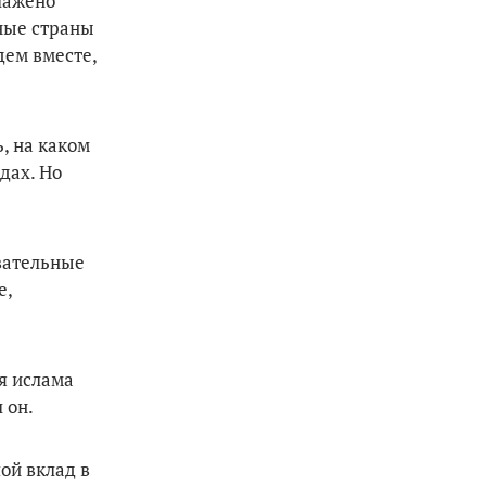
лажено
ные страны
дем вместе,
, на каком
дах. Но
вательные
е,
я ислама
 он.
ой вклад в