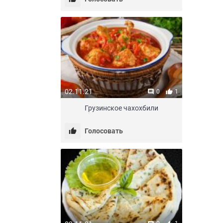
02.11.21
0
1
Грузинское чахохбили
Голосовать