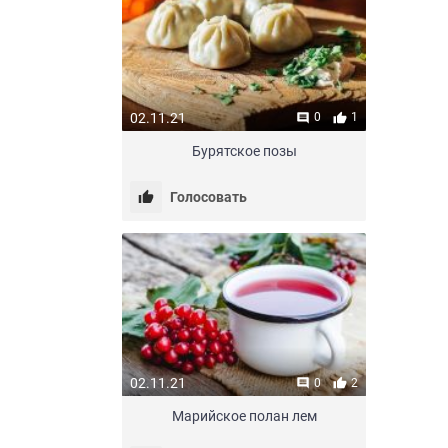
02.11.21
0
1
Бурятское позы
Голосовать
02.11.21
0
2
Марийское полан лем