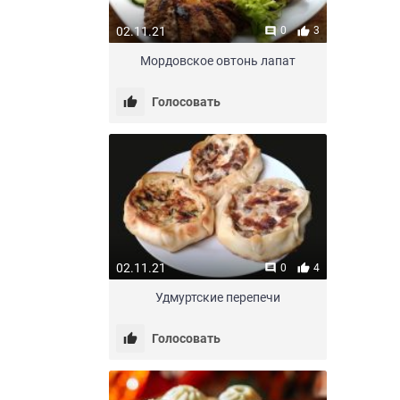
02.11.21
0
3
Мордовское овтонь лапат
Голосовать
02.11.21
0
4
Удмуртские перепечи
Голосовать