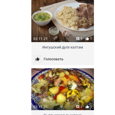
03.11.21
0
1
Ингушский дулх-халтам
Голосовать
03.11.21
0
1