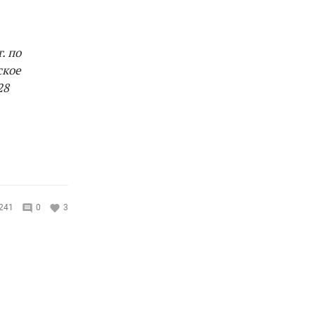
. по
ское
28
241
0
3