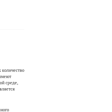
х количество
 имеют
ой среде,
вляется
ьного