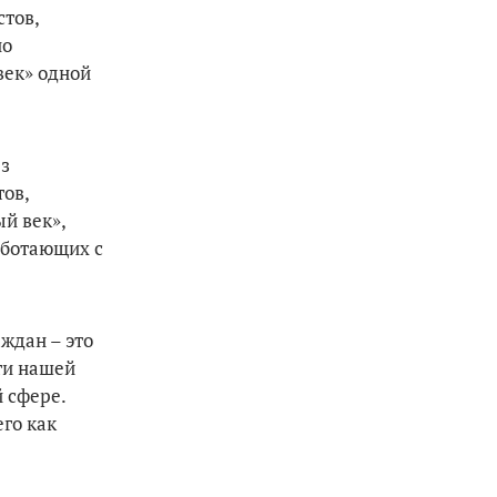
стов,
по
век» одной
ез
ов,
й век»,
аботающих с
ждан – это
ти нашей
 сфере.
го как