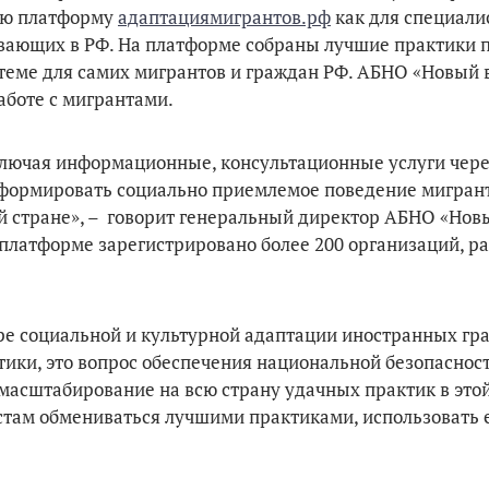
вую платформу
адаптациямигрантов.рф
как для специали
ывающих в РФ. На платформе собраны лучшие практики 
теме для самих мигрантов и граждан РФ. АБНО «Новый 
аботе с мигрантами.
ключая информационные, консультационные услуги чер
 формировать социально приемлемое поведение мигрант
й стране», – говорит генеральный директор АБНО «Новы
 платформе зарегистрировано более 200 организаций, р
ре социальной и культурной адаптации иностранных гра
тики, это вопрос обеспечения национальной безопаснос
масштабирование на всю страну удачных практик в этой
стам обмениваться лучшими практиками, использовать е