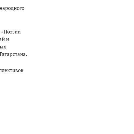
 народного
 «Поэзии
ай и
ных
Татарстана.
ллективов