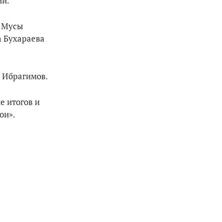
ии.
, Мусы
а Бухараева
 Ибрагимов.
е итогов и
ои».