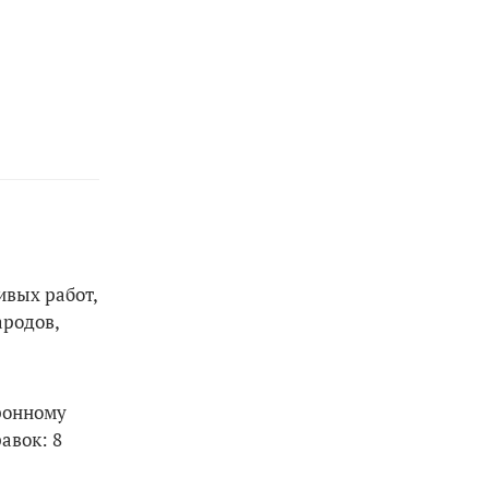
ивых работ,
ародов,
ронному
авок: 8