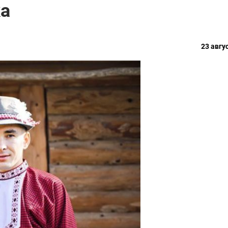
ка
23 авгус