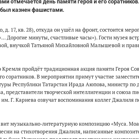
елами отмечается день памяти героя и его соратников
т был казнен фашистами.
, д. 17, кв. 28), откуда он ушёл на фронт, состоится мер
«... Дорогие минуты, счастливые часы»). Гости музея вст
овой, внучкой Татьяной Михайловной Малышевой и прав
го Кремля пройдёт традиционная акция памяти Героя Со
го соратников. В мероприятии примут участие заместит
туры Республики Татарстан Ирада Аюпова, министр по 
а, представители творческой интеллигенции и союза пи
им. Г. Кариева озвучат воспоминания коллег Джалиля по
авит музыкально-литературную композицию «Муса. Моа
песни на стихотворения Джалиля, написанные компози