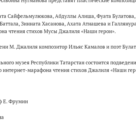
Альбина Нугманова представят пластические композиц
уата Сайфельмулюкова, Абдуллы Алиша, Фуата Булатова
аттала, Зинната Хасанова, Ахата Атнашева и Галлянур
она чтения стихов Мусы Джалиля «Наши герои».
ни М. Джалиля композитор Ильяс Камалов и поэт Булат
ного музея Республики Татарстан состоится подведени
 интернет-марафона чтения стихов Джалиля «Наши гер
ф Е. Фрумин
на