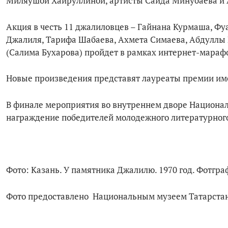
Миляушой Хайруллиной, артисты Саида Минубаева и 
Акция в честь 11 джалиловцев – Гайнана Курмаша, Ф
Джалиля, Тарифа Шабаева, Ахмета Симаева, Абдуллы Б
(Салима Бухарова) пройдет в рамках интернет-мараф
Новые произведения представят лауреаты премии име
В финале мероприятия во внутреннем дворе Националь
награждение победителей молодежного литературного
Фото: Казань. У памятника Джалилю. 1970 год. Фотгра
Фото предоставлено Национальным музеем Татарста