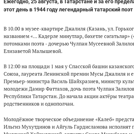
Ежегодно, 25 августа, в Татарстане и за его пред
этот день в 1944 году легендарный татарский поэ
В 10.00 в музее-квартире Джалиля (Казань, ул. Горького
названием «... Кадерле минутлар, бәхетле сәгатьләр» (
потомками поэта - дочерью Чулпан Мусеевной Залил
Елизаветой Малышевой.
В 12:00 на площади 1 мая у Спасской башни казанско
Союза, лауреата Ленинской премии Мусы Джалиля и е
Премьер-министра Василь Шайхразиев, министр куль
молодежи Дамир Фаттахов, дочь поэта Чулпан Залилов
Республики Татарстан. До начала акции актёры театра 
родственников и однополчан.
Молодёжное творческое объединение «Калеб» предст
Ильгиз Мухутдинов и Айгуль Гардисламова исполнят 