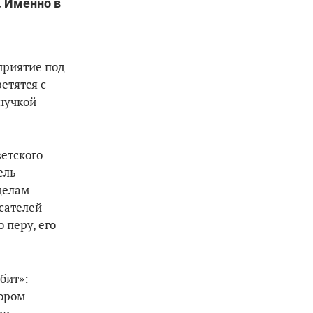
. Именно в
оприятие под
ретятся с
нучкой
ветского
ель
делам
сателей
 перу, его
бит»:
тором