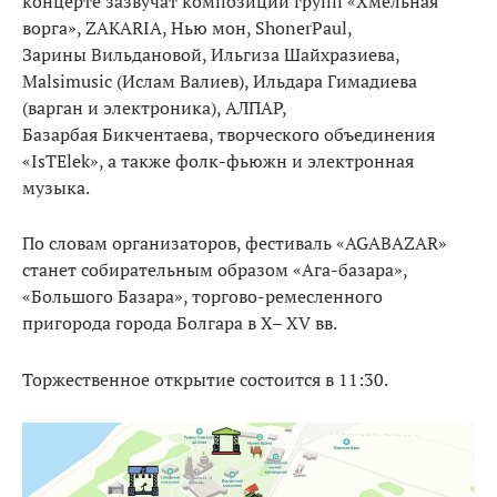
концерте зазвучат композиции групп «Хмельная
ворга», ZAKARIA, Нью мон, ShonerPaul,
Зарины Вильдановой, Ильгиза Шайхразиева,
Malsimusic (Ислам Валиев), Ильдара Гимадиева
(варган и электроника), АЛПАР,
Базарбая Бикчентаева, творческого объединения
«IsTElek», а также фолк-фьюжн и электронная
музыка.
По словам организаторов, фестиваль «AGABAZAR»
станет собирательным образом «Ага-базара»,
«Большого Базара», торгово-ремесленного
пригорода города Болгара в X– XV вв.
Торжественное открытие состоится в 11:30.