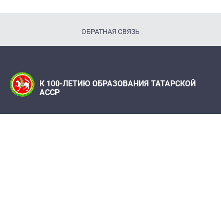
ОБРАТНАЯ СВЯЗЬ
К 100-ЛЕТИЮ ОБРАЗОВАНИЯ ТАТАРСКОЙ
АССР
Телефон:
8(843) 222 09 79
Редакция журнала «Татарстан»
Адрес редакции: 420066, г. Казань, ул. Декабристов, 2
e-mail: 100let.tassr@mail.ru
При поддержке Института истории им. Ш. Марджани
АН РТ, Института татарской энциклопедии и
регионоведения Академии наук Республики
Татарстан, Архивов Республики Татарстан,
Национального музея РТ