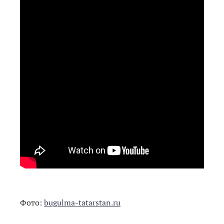
Фото:
bugulma-tatarstan.ru