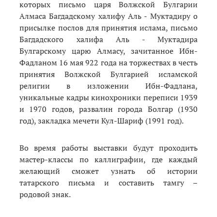
которых п
исьмо царя Волжской Булгарии
Алмаса Багдадскому халифу Аль - Муктадиру о
присылке послов для принятия ислама, письмо
Багдадского халифа Аль - Муктадира
Булгарскому царю Алмасу, зачитанное Ибн-
Фадланом 16 мая 922 года на торжествах в честь
принятия Волжской Булгарией исламской
религии в изложении Ибн-Фадлана,
уникальные кадры кинохроники переписи 1939
и 1970 годов, развалин города Болгар (1930
год), закладка мечети Кул-Шариф (1991 год).
Во время работы выставки будут проходить
мастер-классы по каллиграфии, где каждый
желающий сможет узнать об истории
татарского письма и составить тамгу –
родовой знак.