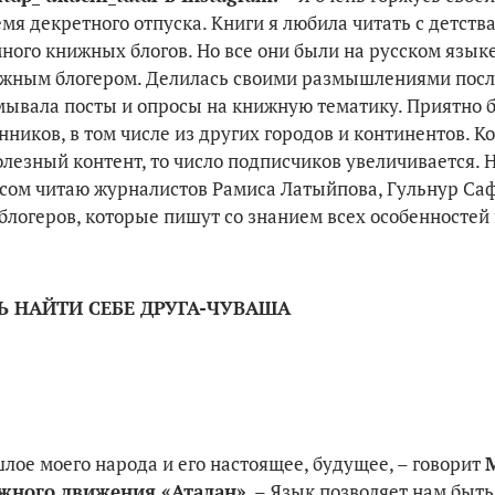
мя декретного отпуска. Книги я любила читать с детства
ного книжных блогов. Но все они были на рус­ском языке
нижным блогером. Дели­лась своими размышлениями пос
умывала посты и опросы на книжную те­матику. Приятно 
иков, в том числе из других городов и континентов. Ко
лезный контент, то число подпис­чиков увеличивается. Н
есом читаю журналистов Рамиса Латыйпова, Гульнур Са
блогеров, которые пи­шут со знанием всех особенностей
Ь НАЙТИ СЕБЕ ДРУГА-ЧУВАША
лое моего народа и его настоящее, будущее, – говорит
жного дви­жения «Аталан»
. – Язык позво­ляет нам быть