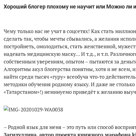
Хороший блогер плохому не научит или Можно ли 
Чему только нас не учат в соцсетях! Как стать миллио
сделать так, чтобы мечты сбывались, а желания испол
постройнеть, омолодиться, стать женственной, муже
надевать медицинскую маску… И т.д., и т.п. Различного
собственным уверениям, опытом – пытаются за деньги,
Алгоритмы акул блогерства понятны, хотя и не всем,
найти среди тысяч «гуру» всеобуча что‑то действите
методики обучения родному языку. И даже не столько
«Татарстаном»!) неминуемо приведёт к желанию выуч
– Родной язык для меня – это путь или спо­соб восприя
Загидуллина, автор проекта книжного марафона kit