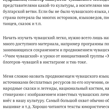
пред­ставителями какой‑то культуры, а носителями мн
булгарской ветви. Если бы не было чувашского языка, 
страна потеряла бы многих историков, языковедов, пис
танцев, сказок и т.п.
Начать изучать чувашский легко, нужно всего лишь на
много доступного материала, например программы по
занимающихся сохранением и продвижением чувашско
«Учим чувашский» и уроки от инициативной группы «Х
блогеров-чувашей в инстаграме и тик-токе.
Меня сложно назвать продвиженцем чувашского язы­ка 
источниками бесплатных ресурсов по его изучению, он
народные сказки и легенды, на­циональный костюм, н
стикерами с изображением известных чувашских лично
внёс в нашу куль­туру. Самый большой охват обычно 
вышивке и т.д. Хорошо читаются тексты юмористическо