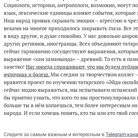
Социологи, историки, антропологи, возможно, могут по
язык, лексические единицы влияют события, которые
Наш народ привык скрывать эмоции – агрессию и чрезм
веками на многое приходилось закрывать глаза. Все э
в виду другое, и душе спокойно. У нас довольно широк
других регионов, иностранцы. Всех объединяют татарск
сейчас гармонично сосуществуют выражения, которые в
выражение «хан заманында» – древний. То есть в пам
ханство!
Нас иногда спрашивают, что мы будем публик
өчпочмак и бәлеш.
Мы следим за творчеством коллег –
нравится проект по изучению татарского «Әйдә онлайн
сейчас модно выражаться, мы испытываем испанский с
бы приятно узнать, что кого‑то мы простимулировали 
больше ты в нём копаешься, тем более интересным он 
народа. И если хочешь понять, кто ты или кто твой сос
Следите за самым важным и интересным в
Telegram-кан