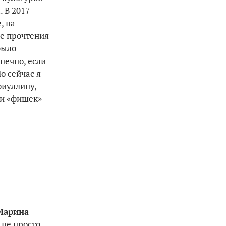
. В 2017
, на
ле прочтения
было
нечно, если
о сейчас я
фиуллину,
 и «фишек»
Марина
 не просто