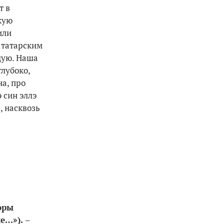
т в
кую
или
 татарским
щую. Наша
глубоко,
а, про
 син эллэ
, насквозь
оры
не…»).
–