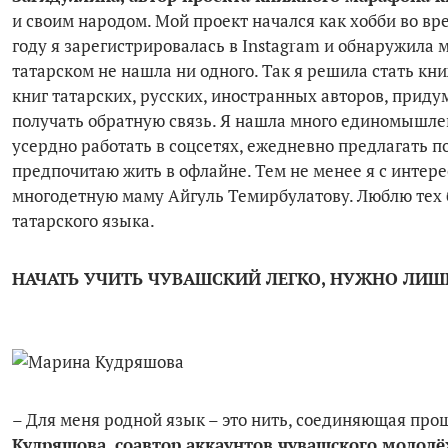
и своим народом. Мой проект начался как хобби во вре
году я зарегистрировалась в Instagram и обнаружила м
татарском не нашла ни одного. Так я решила стать к
книг татарских, русских, иностранных авторов, прид
получать обратную связь. Я нашла много единомышленн
усердно работать в соцсетях, ежедневно предлагать по
предпочитаю жить в офлайне. Тем не менее я с интер
многодетную маму Айгуль Темир­булатову. Люблю тех 
татарского языка.
НАЧАТЬ УЧИТЬ ЧУВАШСКИЙ ЛЕГКО, НУЖНО ЛИШ
– Для меня родной язык – это нить, соединяющая прош
Кудряшова, соавтор аккаунтов чувашского молодё