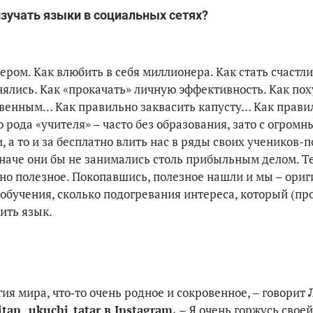
изучать языки в социальных сетях?
нером. Как влюбить в себя миллионера. Как стать счастл
нялись. Как «прокачать» личную эффективность. Как пох
ственным… Как правильно заквасить капусту… Как прави
 рода «учителя» – часто без образования, зато с огромн
 а то и за бесплатно влить нас в ряды своих учеников-
 иначе они бы не занимались столь прибыльным делом. Т
льно полезное. Покопавшись, полезное нашли и мы – ори
 обучения, сколько подогревания интереса, который (пр
ить язык.
тия мира, что‑то очень родное и сокровенное, – говорит
ap_ ukuchi_tatar в Instagram.
– Я очень горжусь свое