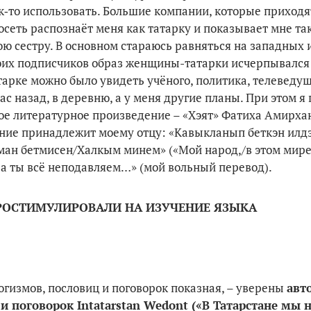
ак‑то использовать. Большие компании, которые приходя
осеть распознаёт меня как татарку и показывает мне та
ою сестру. В основном стараюсь равняться на западных 
 моих подписчиков образ женщины-татарки исчерпывался
атарке можно было увидеть учёного, политика, телеведу
 назад, в деревню, а у меня другие планы. При этом я 
ое литературное произведение – «Хэят» Фатиха Амирхан
ие принадлежит моему отцу: «Кавыкланып беткэн илдэ
ман бетмисен/Халкым минем» («Мой народ,/в этом мире
, а ты всё неподавляем…» (мой вольный перевод).
ПРОСТИМУЛИРОВАЛИ НА ИЗУЧЕНИЕ ЯЗЫКА
огизмов, пословиц и поговорок показная, – уверены
авт
и поговорок Intatarstan Wedont («В Татарстане мы 