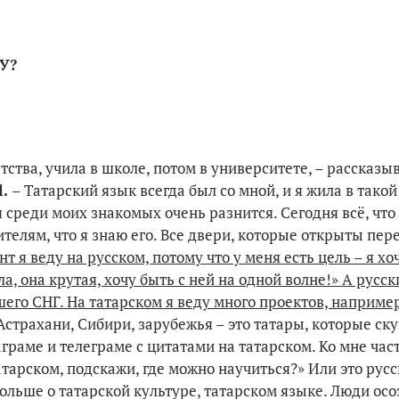
У?
етства, учила в школе, потом в университете, – рассказы
l.
– Татарский язык всегда был со мной, и я жила в тако
я среди моих знакомых очень разнится. Сегодня всё, что
телям, что я знаю его. Все двери, которые открыты пер
т я веду на русском, потому что у меня есть цель – я хо
, она крутая, хочу быть с ней на одной волне!» А русс
его СНГ. На татарском я веду много проектов, наприме
Астрахани, Сибири, зарубежья – это татары, которые ск
граме и телеграме с цитатами на татарском. Ко мне час
тарском, подскажи, где можно научиться?» Или это рус
льше о татарской культуре, татарском языке. Люди осо