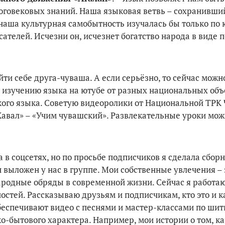
оговековых зна­ний. Наша языковая ветвь – со­хранивши
наша культурная самобытность изуча­лась бы только по 
ателей. Исчезни он, исчезнет богатство народа в виде п
йти себе друга-чуваша. А если серьёзно, то сейчас можн
 изучению языка на ютубе от разных национальных об
го языка. Советую видеоролики от Национальной ТРК
авал» – «Учим чувашский». Развлекательные уроки мож
в соцсетях, но по просьбе подписчиков я сделала сборн
 выложен у нас в группе. Мои собствен­ные увлечения – 
ародные обряды в современной жизни. Сейчас я работа
стей. Рассказываю друзьям и подписчикам, кто это и к
обеспечивают видео с песнями и мастер-классами по шит
-бытового ха­рактера. Например, мои истории о том, ка