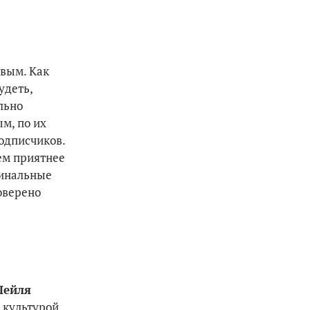
ивым. Как
удеть,
льно
ым, по их
подписчиков.
ем приятнее
гинальные
оверено
Лейля
й культурой