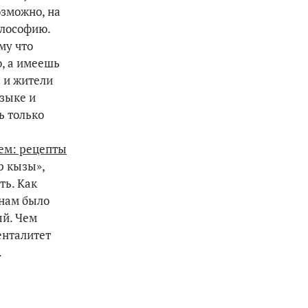
озможно, на
илософию.
му что
о, а имеешь
ь и жители
языке и
ь только
аем: рецепты
р кызы»,
ть. Как
 нам было
ый. Чем
енталитет
.