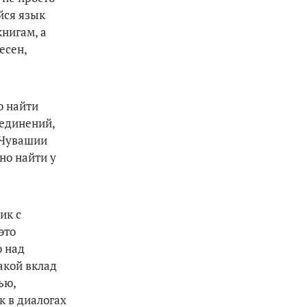
йся язык
книгам, а
есен,
о найти
ъединений,
 Чувашии
но найти у
ик с
это
ю над
акой вклад
ью,
к в диалогах