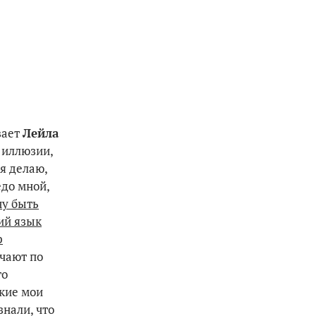
вает
Лейла
й иллюзии,
 я делаю,
едо мной,
чу быть
кий язык
р
учают по
то
ские мои
знали, что