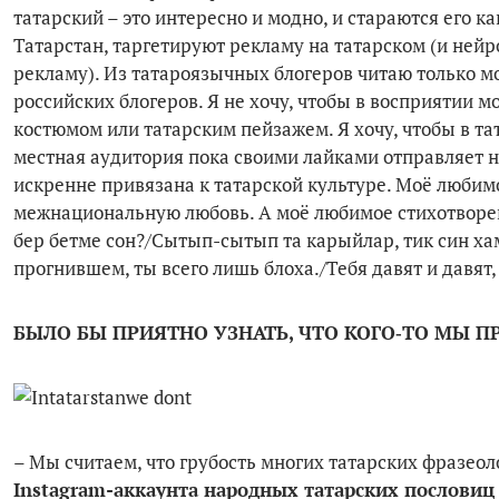
татарский – это интересно и модно, и стараются его к
Татарстан, таргетируют рекламу на татарском (и нейр
рекламу). Из татароязычных блогеров читаю только м
российских блогеров. Я не хочу, чтобы в восприятии
костюмом или татарским пейзажем. Я хочу, чтобы в т
местная аудитория пока своими лайками отправляет нас
искренне привязана к татарской культуре. Моё любим
межнациональную любовь. А моё любимое стихотворен
бер бетме сон?/Сытып-сытып та карыйлар, тик син ха
прогнившем, ты всего лишь блоха./Тебя давят и давят
БЫЛО БЫ ПРИЯТНО УЗНАТЬ, ЧТО КОГО‑ТО МЫ 
– Мы считаем, что грубость многих татарских фразеол
Instagram-аккаунта народных татарских пословиц 