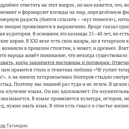
дробнее ответить на этот вопрос, но нам кажется, что, в
 меняют и формируют взгляды на мир, определённую ф
ерную радость (боятся сглазить – «күз тимәсен»), пото
ти эмоции проявляются в выражениях. Вроде сказал одн
ая аудитория. В основном это казанцы 25–40 лет, но ест
ие корни. В XXI веке есть свои жанры, но в татарском 
озникли в прошлом столетии, а может, и древнее. Взят
яти народа живёт понимание, что некогда существовало
овать, когда закончатся пословицы и поговорки. Отвеч
 нам нравится стиль и тематика паблика «Чё гуглит тата
!». А на многих татароязычных блогеров стыдно смотре
тыд. Поэтому мы лишний раз туда и не лезем. В целом
на изучение языка. Он нас вдохновляет. Он изумительн
оказывается. В языке проявляется культура, история, м
ед, нужно знать язык. В этом есть смысл и счастье жизни
але
Татмедиа