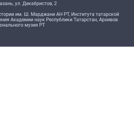
азань, ул. Декабристов, 2
тории им. Ш. Марджани АН РТ, Института татарской
ения Академии наук Республики Татарстан, Архивов
ионального музея РТ