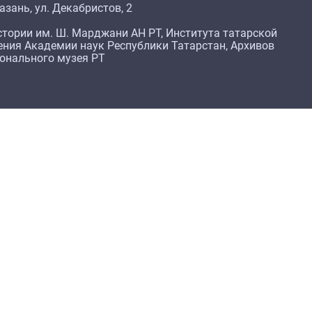
азань, ул. Декабристов, 2
тории им. Ш. Марджани АН РТ, Института татарской
ения Академии наук Республики Татарстан, Архивов
ионального музея РТ