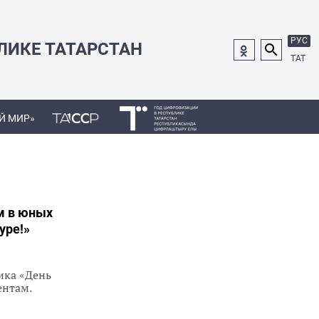
РУС
ЛИКЕ ТАТАРСТАН
ТАТ
Й МИР»
м в юных
уре!»
ика «День
ентам.