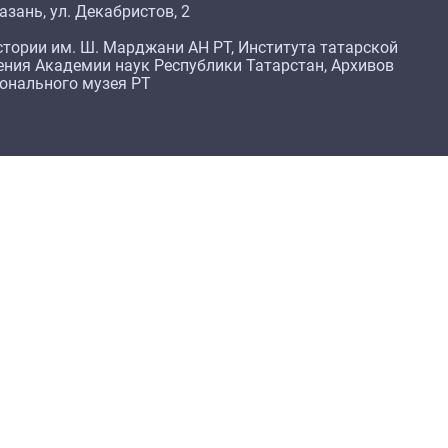
азань, ул. Декабристов, 2
тории им. Ш. Марджани АН РТ, Института татарской
ения Академии наук Республики Татарстан, Архивов
ионального музея РТ