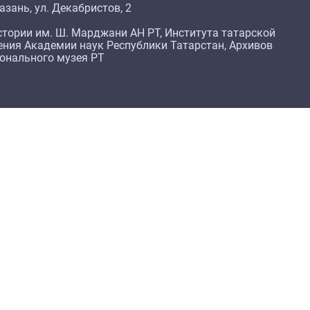
азань, ул. Декабристов, 2
тории им. Ш. Марджани АН РТ, Института татарской
ения Академии наук Республики Татарстан, Архивов
ионального музея РТ