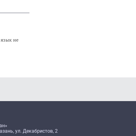
 язык не
ан»
азань, ул. Декабристов, 2