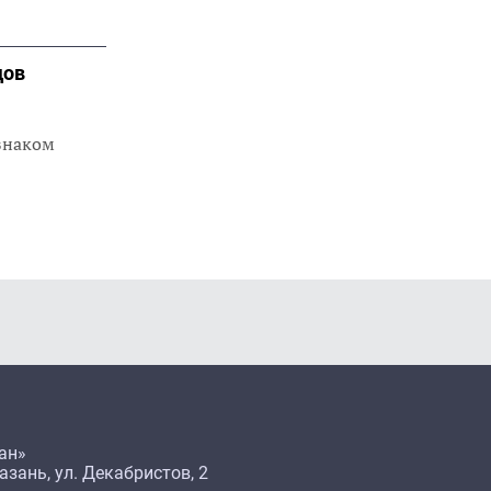
дов
знаком
ан»
азань, ул. Декабристов, 2