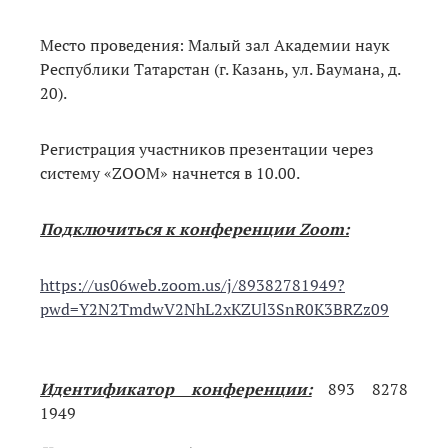
Место проведения: Малый зал Академии наук
Республики Татарстан (г. Казань, ул. Баумана, д.
20).
Регистрация участников презентации через
систему «ZOOM» начнется в 10.00.
Подключиться к конференции Zoom:
https://us06web.zoom.us/j/89382781949?
pwd=Y2N2TmdwV2NhL2xKZUl3SnR0K3BRZz09
Идентификатор конференции:
893 8278
1949