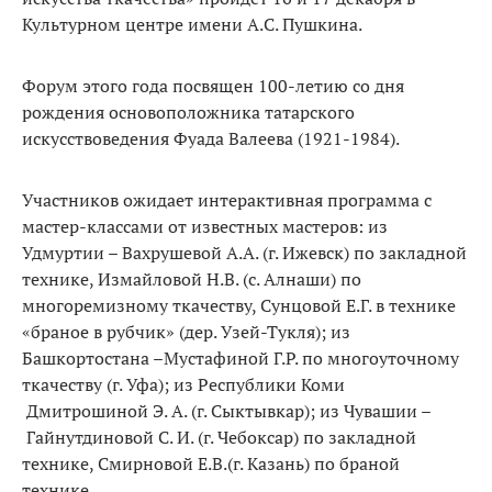
Культурном центре имени А.С. Пушкина.
Форум этого года посвящен 100-летию со дня
рождения основоположника татарского
искусствоведения Фуада Валеева (1921-1984).
Участников ожидает интерактивная программа с
мастер-классами от известных мастеров: из
Удмуртии – Вахрушевой А.А. (г. Ижевск) по закладной
технике, Измайловой Н.В. (с. Алнаши) по
многоремизному ткачеству, Сунцовой Е.Г. в технике
«браное в рубчик» (дер. Узей-Тукля); из
Башкортостана –Мустафиной Г.Р. по многоуточному
ткачеству (г. Уфа); из Республики Коми
Дмитрошиной Э. А. (г. Сыктывкар); из Чувашии –
Гайнутдиновой С. И. (г. Чебоксар) по закладной
технике, Смирновой Е.В.(г. Казань) по браной
технике.