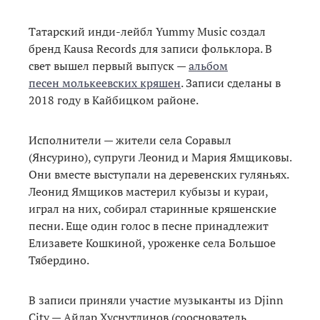
Татарский инди-лейбл Yummy Music создал
бренд Kausa Records для записи фольклора. В
свет вышел первый выпуск —
альбом
песен молькеевских кряшен
. Записи сделаны в
2018 году в Кайбицком районе.
Исполнители — жители села Соравыл
(Янсурино), супруги Леонид и Мария Ямщиковы.
Они вместе выступали на деревенских гуляньях.
Леонид Ямщиков мастерил кубызы и кураи,
играл на них, собирал старинные кряшенские
песни. Еще один голос в песне принадлежит
Елизавете Кошкиной, уроженке села Большое
Тябердино.
В записи приняли участие музыканты из Djinn
City — Айдар Хуснутдинов (сооснователь