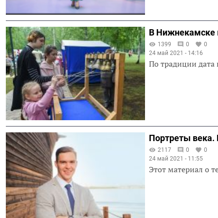
В Нижнекамске 
1399
0
0
24 май 2021 - 14:16
По традиции дата 
Портреты века.
2117
0
0
24 май 2021 - 11:55
Этот материал о т