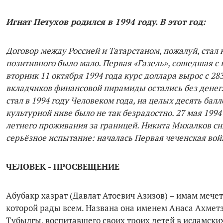
Игнат Петухов родился в 1994 году. В этот год:
Договор между Россией и Татарстаном, пожалуй, стал 
позитивного было мало. Первая «Газель», сошедшая с 
вторник 11 октября 1994 года курс доллара вырос с 2
вкладчиков финансовой пирамиды остались без денег
стал в 1994 году Человеком года, на целых десять бал
культурной ниве было не так безрадостно. 27 мая 199
летнего проживания за границей. Никита Михалков сн
серьёзное испытание: началась Первая чеченская вой
ЧЕЛОВЕК - ПРОСВЕЩЕНИЕ
Абубакр хазрат (Давлат Атоевич Азизов) – имам мечет
которой рады всем. Названа она именем Анаса Ахметз
Тубылгы, воспитавшего своих троих детей в исламски