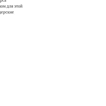
урса
мом для этой
дерские