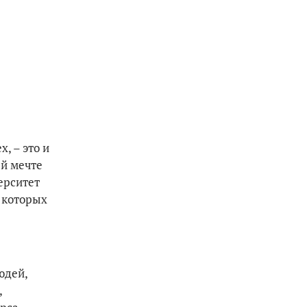
, – это и
ей мечте
ерситет
, которых
юдей,
,