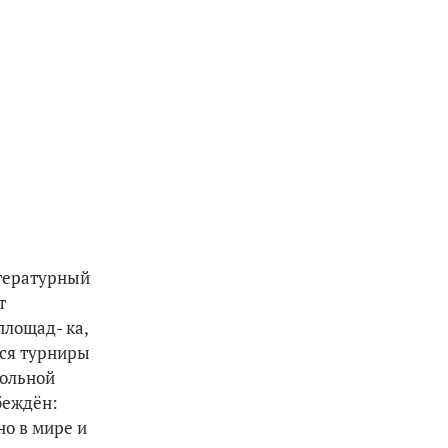
итературный
т
площад- ка,
тся турниры
больной
беждён:
но в мире и