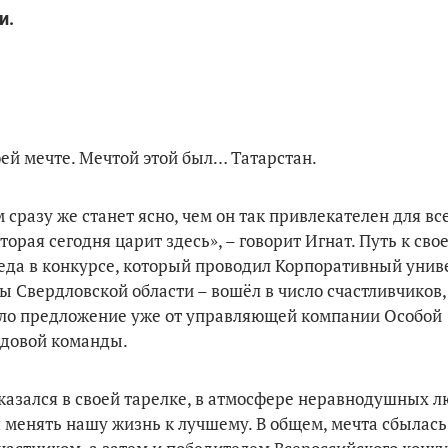
и.
оей мечте. Мечтой этой был… Татарстан.
 сразу же станет ясно, чем он так привлекателен для всех
орая сегодня царит здесь», – говорит Игнат. Путь к сво
беда в конкурсе, который проводил Корпоративный унив
ты Свердловской области – вошёл в число счастливчиков
пило предложение уже от управляющей компании Особой
едовой команды.
 оказался в своей тарелке, в атмосфере неравнодушных л
я менять нашу жизнь к лучшему. В общем, мечта сбылась