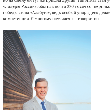
но на смену ей тут же пришла другая. Так Игнат стал 
«Лидеры России», обогнав почти 220 тысяч со- перник
победы стала «Алабуга», ведь особый упор здесь дела
компетенции. Я многому научился!» – говорит он.