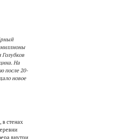
чёрный
и миллионы
 Голубков
цина. На
ю после 20-
дало новое
 в стенах
деревни
фера внутри