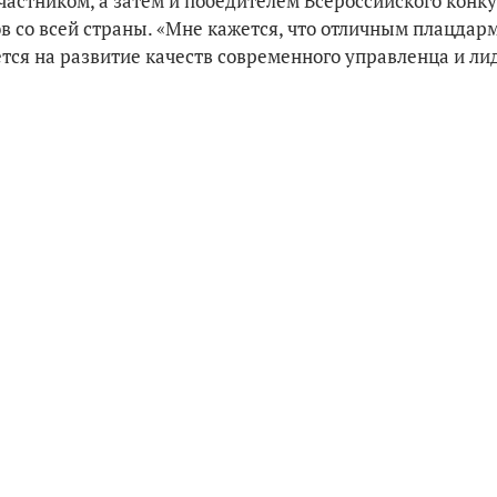
участником, а затем и победителем Всероссийского конк
ов со всей страны. «Мне кажется, что отличным плацдар
ется на развитие качеств современного управленца и ли