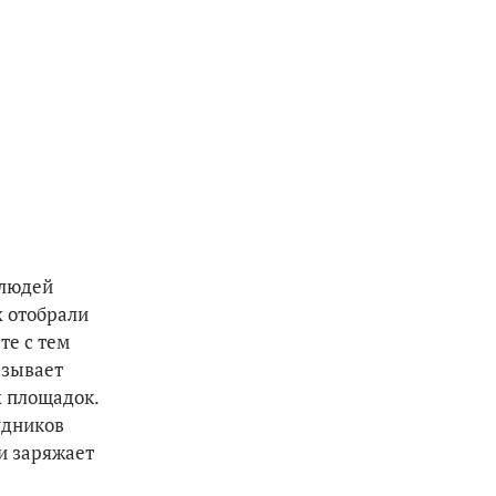
 людей
х отобрали
те с тем
азывает
х площадок.
удников
 и заряжает