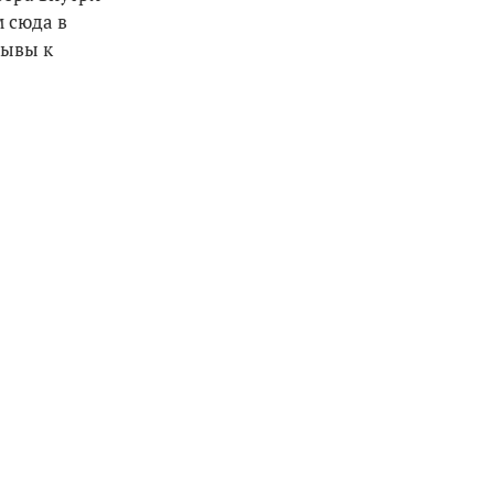
 сюда в
зывы к
.