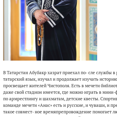
В Татарстан Абубакр хазрат приехал по- сле службы в
татарский язык, изучал и продолжает изучать историю
просвещает жителей Чистополя. Есть в мечети библиот
даже свой стадион имеется, где можно играть в мини-
по армрестлингу и шахматам, детские квесты. Спорти
команде мечети «Анас» есть и русские, и чуваши, и п
такое совмест- ное времяпрепровождение помогает люд