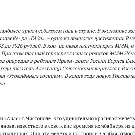
наиболее ярким событием года в стране. В экономике же
конвейе- ра «ГАЗа», – одно из немногих достижений. В 
833 до 3926 рублей. В кон- це июля наступил крах МММ, 
. При этом главный герой рекламных роликов МММ Лёня
лов опередив в рейтинге Прези- дента России Бориса Ель
4 года писатель Александр Солженицын вернулся в Росси
ял «Утомлённых солнцем». В конце года новую Россию ж
на.
и «Анас» в Чистополе. Это удивительно красивая мечеть,
янова, известного в советские времена комбайнёра из 
х традициях. Они эту мечеть и построили. Особая атмос