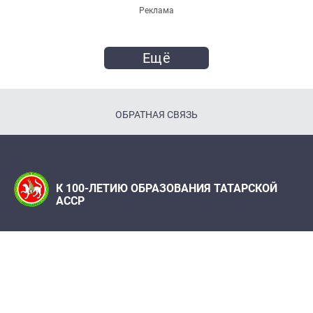
Реклама
Ещё
ОБРАТНАЯ СВЯЗЬ
К 100-ЛЕТИЮ ОБРАЗОВАНИЯ ТАТАРСКОЙ
АССР
Телефон:
8(843) 222 09 79
Редакция журнала «Татарстан»
Адрес редакции: 420066, г. Казань, ул. Декабристов, 2
e-mail: 100let.tassr@mail.ru
При поддержке Института истории им. Ш. Марджани