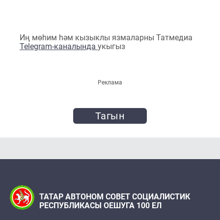
Иң мөһим һәм кызыклы язмаларны Татмедиа
Telegram-каналында
укыгыз
Реклама
Тагын
ТАТАР АВТОНОМ СОВЕТ СОЦИАЛИСТИК
РЕСПУБЛИКАСЫ ОЕШУГА 100 ЕЛ