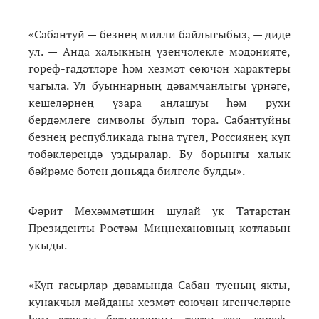
«Сабантуй — безнең милли байлыгыбыз, — диде
ул. — Анда халыкның үзенчәлекле мәдәнияте,
гореф-гадәтләре һәм хезмәт сөючән характеры
чагыла. Ул буыннарның дәвамчанлыгы үрнәге,
кешеләрнең үзара аңлашуы һәм рухи
бердәмлеге символы булып тора. Сабантуйны
безнең республикада гына түгел, Россиянең күп
төбәкләрендә уздыралар. Бу борынгы халык
бәйрәме бөтен дөньяда билгеле булды».
Фәрит Мөхәммәтшин шулай ук Татарстан
Президенты Рөстәм Миңнехановның котлавын
укыды.
«Күп гасырлар дәвамында Сабан туеның якты,
кунакчыл мәйданы хезмәт сөючән игенчеләрне