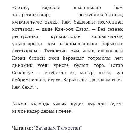
«Сезне, кадерле казанлылар һәм
татарстанлылар, республикабызның
күпмилләтле халкы һәм башлыгы исеменнән
котлыйм, — диде Кан-оол Даваа. — Без сезнең
республика, күпмилләтле халкыгызның
уңышларына һәм казанышларына һәрвакыт
шатланабыз. Татарстан һәм аның башкаласы
Казан безнең өчен һәрвакыт тотрыклы һәм
динамик үсеш үрнәге булып тора. Татар
Сабантуе — илебездә иң матур, якты, зур
бәйрәмнәрнең берсе. Барыгызга да сәламәтлек
һәм бәхет».
Аккош күлендә халык күңел ачулары бүген
кичкә кадәр дәвам итәчәк.
Чыганак:
"Ватаным Татарстан"