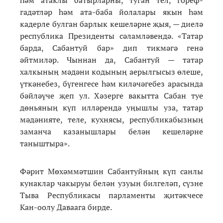
һәм атаклы батырларны, туган тел, гореф-
гадәтләр һәм ата-баба йолалары якын һәм
кадерле булган барлык кешеләрне җыя, — диелә
республика Президенты сәламләвендә. «Татар
барда, Сабантуй бар» дип тикмәгә генә
әйтмиләр. Чыннан да, Сабантуй — татар
халкының мәдәни кодының аерылгысыз өлеше,
үткәнебез, бүгенгесе һәм киләчәгебез арасында
бәйләүче җеп ул. Хәзерге вакытта Сабан туе
дөньяның күп илләрендә уңышлы уза, татар
мәдәнияте, теле, кухнясы, республикабызның
заманча казанышлары белән кешеләрне
таныштыра».
Фәрит Мөхәммәтшин Сабантуйның күп санлы
кунаклар чакыруы белән узуын билгеләп, сүзне
Тыва Республикасы парламенты җитәкчесе
Кан-оолу Даваага бирде.