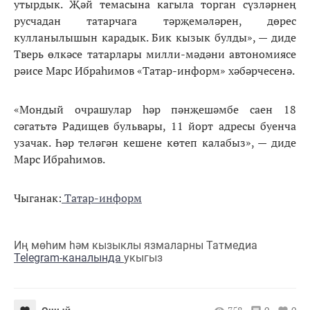
утырдык. Җәй темасына кагыла торган сүзләрнең
русчадан татарчага тәрҗемәләрен, дөрес
кулланылышын карадык. Бик кызык булды», — диде
Тверь өлкәсе татарлары милли-мәдәни автономиясе
рәисе Марс Ибраһимов «Татар-информ» хәбәрчесенә.
«Мондый очрашулар һәр пәнҗешәмбе саен 18
сәгатьтә Радищев бульвары, 11 йорт адресы буенча
узачак. Һәр теләгән кешене көтеп калабыз», — диде
Марс Ибраһимов.
Чыганак:
Татар-информ
Иң мөһим һәм кызыклы язмаларны Татмедиа
Telegram-каналында
укыгыз