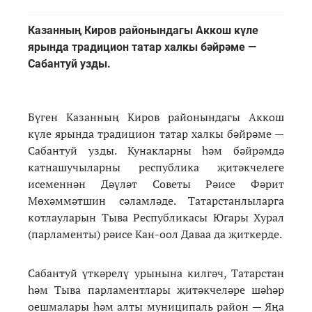
Казанның Киров районындагы Аккош күле
ярында традицион татар халкы бәйрәме —
Сабантуй узды.
Бүген Казанның Киров районындагы Аккош
күле ярында традицион татар халкы бәйрәме —
Сабантуй узды. Кунакларны һәм бәйрәмдә
катнашучыларны республика җитәкчелеге
исеменнән Дәүләт Советы Рәисе Фәрит
Мөхәммәтшин сәламләде. Татарстанлыларга
котлауларын Тыва Республикасы Югары Хурал
(парламенты) рәисе Кан-оол Даваа да җиткерде.
Сабантуй үткәрелү урынына килгәч, Татарстан
һәм Тыва парламентлары җитәкчеләре шәһәр
оешмалары һәм алты муниципаль район — Яңа