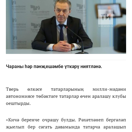
Чараны һәр пәнҗешәмбе үткәрү ниятләнә.
Тверь өлкәсе татарларының милли-мәдәни
автономиясе төбәктәге татарлар өчен аралашу клубы
оештырды.
«Кичә беренче очрашу булды. Рәхәтләнеп бергәләп
җыелып бер сәгать дәвамында татарча аралашып