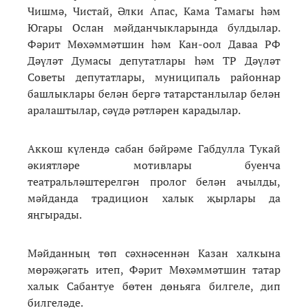
Чишмә, Чистай, Әлки Апас, Кама Тамагы һәм
Югары Ослан мәйданчыкларында булдылар.
Фәрит Мөхәммәтшин һәм Кан-оол Даваа РФ
Дәүләт Думасы депутатлары һәм ТР Дәүләт
Советы депутатлары, муниципаль районнар
башлыклары белән бергә татарстанлылар белән
аралаштылар, сәүдә рәтләрен карадылар.
Аккош күлендә сабан бәйрәме Габдулла Тукай
әкиятләре мотивлары буенча
театральләштерелгән пролог белән ачылды,
мәйданда традицион халык җырлары да
яңгырады.
Мәйданның төп сәхнәсеннән Казан халкына
мөрәҗәгать итеп, Фәрит Мөхәммәтшин татар
халык Сабантуе бөтен дөньяга билгеле, дип
билгеләде.