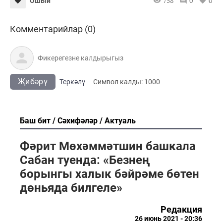
758
0
0
Ошый
Комментарийлар (0)
Җибәрү
Теркәлү
Cимвол калды:
1000
Баш бит
Сәхифәләр
Актуаль
Фәрит Мөхәммәтшин башкала
Сабан туенда: «Безнең
борынгы халык бәйрәме бөтен
дөньяда билгеле»
Редакция
26 июнь 2021 - 20:36