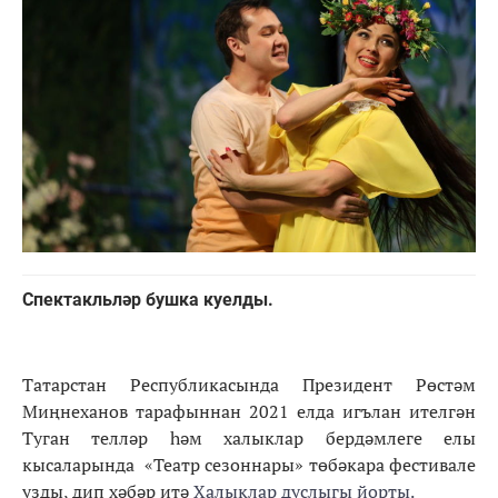
Спектакльләр бушка куелды.
Татарстан Республикасында Президент Рөстәм
Миңнеханов тарафыннан 2021 елда игълан ителгән
Туган телләр һәм халыклар бердәмлеге елы
кысаларында «Театр сезоннары» төбәкара фестивале
узды, дип хәбәр итә
Халыклар дуслыгы йорты.