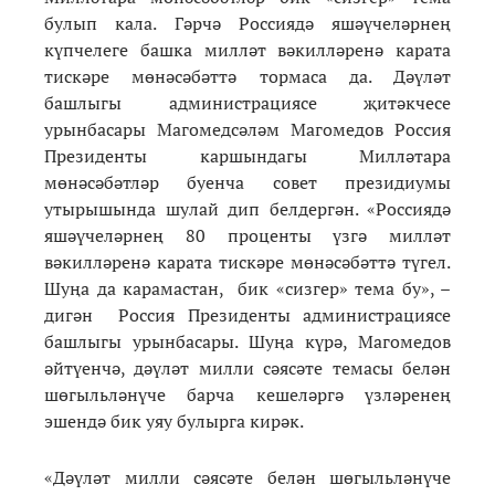
булып кала. Гәрчә Россиядә яшәүчеләрнең
күпчелеге башка милләт вәкилләренә карата
тискәре мөнәсәбәттә тормаса да. Дәүләт
башлыгы администрациясе җитәкчесе
урынбасары Магомедсәләм Магомедов Россия
Президенты каршындагы Милләтара
мөнәсәбәтләр буенча совет президиумы
утырышында шулай дип белдергән. «Россиядә
яшәүчеләрнең 80 проценты үзгә милләт
вәкилләренә карата тискәре мөнәсәбәттә түгел.
Шуңа да карамастан, бик «сизгер» тема бу», –
дигән Россия Президенты администрациясе
башлыгы урынбасары. Шуңа күрә, Магомедов
әйтүенчә, дәүләт милли сәясәте темасы белән
шөгыльләнүче барча кешеләргә үзләренең
эшендә бик уяу булырга кирәк.
«Дәүләт милли сәясәте белән шөгыльләнүче