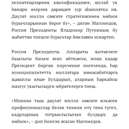
хезмәткәрләрнең квалификациясе, шулай ук
һөнәри әзерлек дәрәҗәсе зур әһәмияткә ия.
Дәүләт милли сәясәте стратегиясенең мөһим
бурычларыннан берсе бу», – дигән Магомедов,
Россия Президенты Владимир Путинның бу
җәһәттән тиешле бурычлар йөкләвен искәртеп.
Россия Президенты Аппараты җитәкчесе
башлыгы басым ясап әйткәнчә, моңа кадәр
Президент биргән поручение нигезендә, һәр
муниципалитетта милләтара мөнәсәбәтләргә
җаваплы кеше булдырып, аларның һәркайсы
махсус укытылырга-өйрәтелергә тиеш.
«Моннан тыш дәүләт милли сәясәте өлкәсен
профессионаллар белән тәэмин итү генә түгел,
кадрларның тотрыклылыгын булдыру да
мөһим», – дип йомгак ясаган Магомедов.