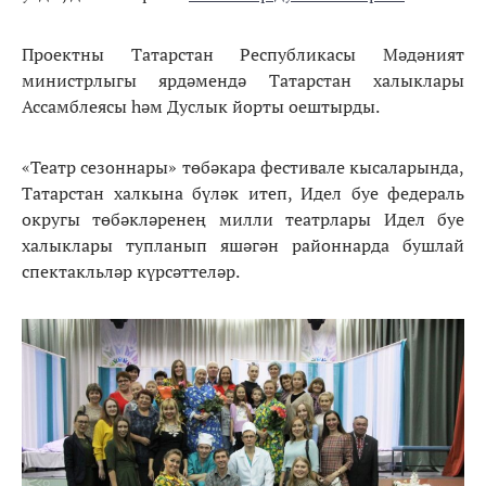
Проектны Татарстан Республикасы Мәдәният
министрлыгы ярдәмендә Татарстан халыклары
Ассамблеясы һәм Дуслык йорты оештырды.
«Театр сезоннары» төбәкара фестивале кысаларында,
Татарстан халкына бүләк итеп, Идел буе федераль
округы төбәкләренең милли театрлары Идел буе
халыклары тупланып яшәгән районнарда бушлай
спектакльләр күрсәттеләр.