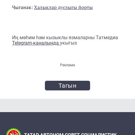
Чыганак:
Халыклар дуслыгы йорты
Иң мөһим һәм кызыклы язмаларны Татмедиа
Telegram-каналында
укыгыз
Реклама
Тагын