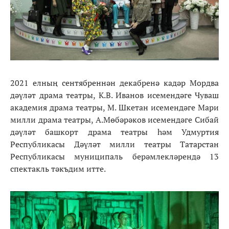
2021 елның сентябреннән декабренә кадәр Мордва
дәүләт драма театры, К.В. Иванов исемендәге Чуваш
академия драма театры, М. Шкетан исемендәге Мари
милли драма театры, А.Мөбәрәков исемендәге Сибай
дәүләт башкорт драма театры һәм Удмуртия
Республикасы Дәүләт милли театры Татарстан
Республикасы муниципаль берәмлекләрендә 13
спектакль тәкъдим итте.