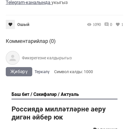
Telegram-каналында
укыгыз
1090
0
1
Ошый
Комментарийлар (0)
Җибәрү
Теркәлү
Cимвол калды:
1000
Баш бит
Сәхифәләр
Актуаль
Россиядә милләтләрне аеру
дигән әйбер юк