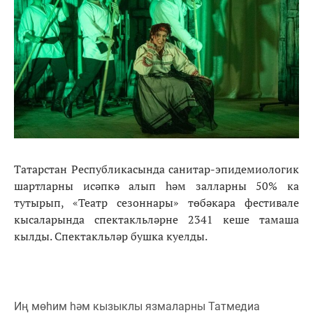
Татарстан Республикасында санитар-эпидемиологик
шартларны исәпкә алып һәм залларны 50% ка
тутырып, «Театр сезоннары» төбәкара фестивале
кысаларында спектакльләрне 2341 кеше тамаша
кылды. Спектакльләр бушка куелды.
Иң мөһим һәм кызыклы язмаларны Татмедиа