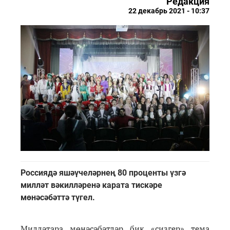
Редакция
22 декабрь 2021 - 10:37
Россиядә яшәүчеләрнең 80 проценты үзгә
милләт вәкилләренә карата тискәре
мөнәсәбәттә түгел.
Милләтара мөнәсәбәтләр бик «сизгер» тема