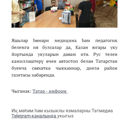
Яшьләр һөнәри медицина һәм педагогик
белемгә ия булсалар да, Казан югары уку
йортында укуларын дәвам итә. Рус телен
камилләштерү өчен автостоп белән Татарстан
буенча сәяхәткә чыкканнар, диелә район
газетасы хәбәрендә.
Чыганак:
Татар - информ
Иң мөһим һәм кызыклы язмаларны Татмедиа
Telegram-каналында
укыгыз