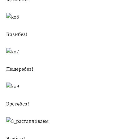
Бизибез!
Пешерәбез!
Эретәбез!
Язабыз!