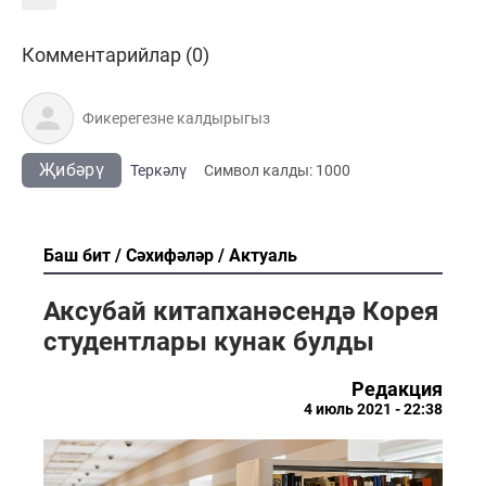
Комментарийлар (0)
Җибәрү
Теркәлү
Cимвол калды:
1000
Баш бит
Сәхифәләр
Актуаль
Аксубай китапханәсендә Корея
студентлары кунак булды
Редакция
4 июль 2021 - 22:38