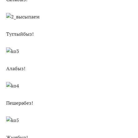
Туглыйбыз!
Алабыз!
Пешерәбез!
Җыябыз!