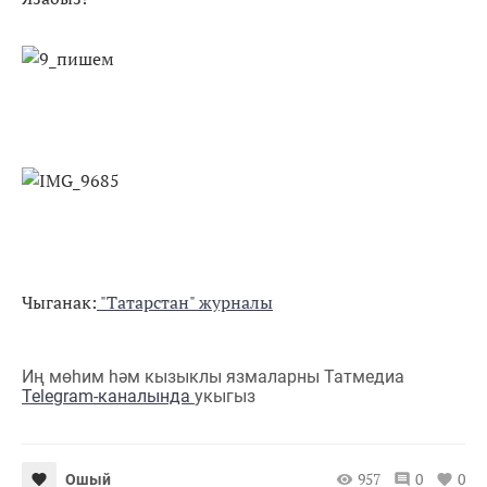
Чыганак:
"Татарстан" журналы
Иң мөһим һәм кызыклы язмаларны Татмедиа
Telegram-каналында
укыгыз
957
0
0
Ошый