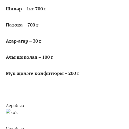
Шикәр – 1кг 700 г
Патока – 700 г
Агар‑агар – 30 г
Ачы шоколад – 100 г
Мүк җиләге конфитюры – 200 г
Аерабыз!
Салабыз!