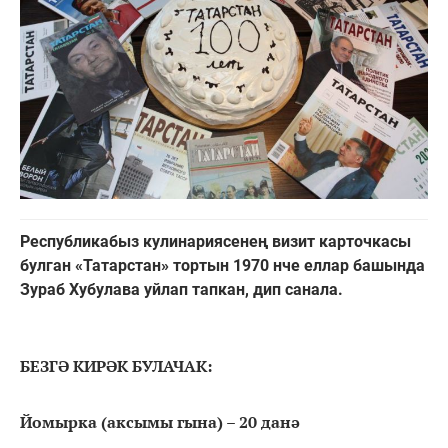
Республикабыз кулинариясенең визит карточкасы
булган «Татарстан» тортын 1970 нче еллар башында
Зураб Хубулава уйлап тапкан, дип санала.
БЕЗГӘ КИРӘК БУЛАЧАК:
Йомырка (аксымы гына) – 20 данә