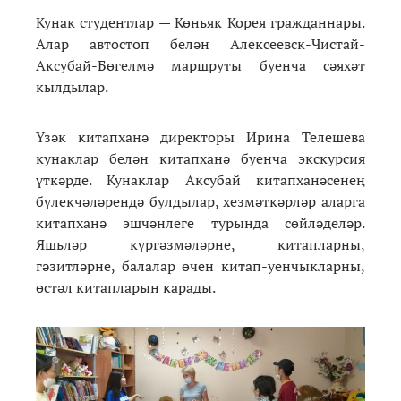
Кунак студентлар — Көньяк Корея гражданнары.
Алар автостоп белән Алексеевск-Чистай-
Аксубай-Бөгелмә маршруты буенча сәяхәт
кылдылар.
Үзәк китапханә директоры Ирина Телешева
кунаклар белән китапханә буенча экскурсия
үткәрде. Кунаклар Аксубай китапханәсенең
бүлекчәләрендә булдылар, хезмәткәрләр аларга
китапханә эшчәнлеге турында сөйләделәр.
Яшьләр күргәзмәләрне, китапларны,
гәзитләрне, балалар өчен китап-уенчыкларны,
өстәл китапларын карады.