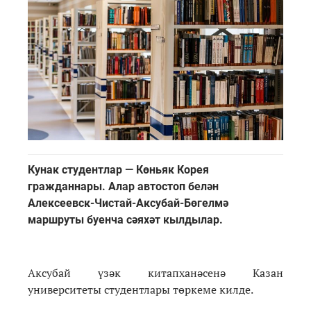
Кунак студентлар — Көньяк Корея
гражданнары. Алар автостоп белән
Алексеевск-Чистай-Аксубай-Бөгелмә
маршруты буенча сәяхәт кылдылар.
Аксубай үзәк китапханәсенә Казан
университеты студентлары төркеме килде.