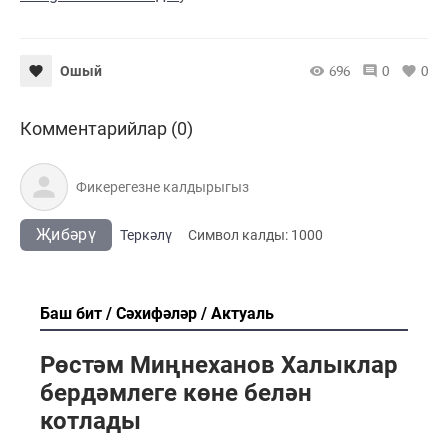
696
0
0
Ошый
Комментарийлар (0)
Җибәрү
Теркәлү
Cимвол калды:
1000
Баш бит
Сәхифәләр
Актуаль
Рөстәм Миңнеханов Халыклар
бердәмлеге көне белән
котлады