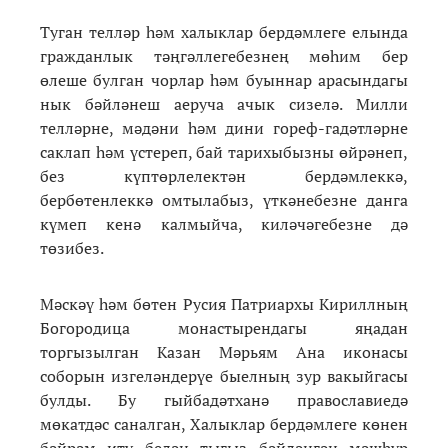
Туган телләр һәм халыклар бердәмлеге елында
гражданлык тәңгәллегебезнең мөһим бер
өлеше булган чорлар һәм буыннар арасындагы
нык бәйләнеш аеруча ачык сизелә. Милли
телләрне, мәдәни һәм дини гореф-гадәтләрне
саклап һәм үстереп, бай тарихыбызны өйрәнеп,
без күптөрлелектән бердәмлеккә,
бербөтенлеккә омтылабыз, үткәнебезне данга
күмеп кенә калмыйча, киләчәгебезне дә
төзибез.
Мәскәү һәм бөтен Русия Патриархы Кириллның
Богородица монастырендагы яңадан
торгызылган Казан Мәрьям Ана иконасы
соборын изгеләндерүе быелның зур вакыйгасы
булды. Бу гыйбадәтханә православиедә
мөкатдәс саналган, Халыклар бердәмлеге көнен
бәйрәм итү белән тыгыз бәйләнгән мәшһүр