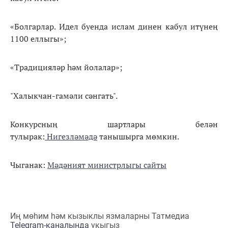
«Болгарлар. Идел буенда ислам динен кабул итүнең
1100 еллыгы»;
«Традицияләр һәм йолалар»;
"Халыкчан-гамәли сәнгать".
Конкурсның шартлары белән
тулырак:
Нигезләмәдә
танышырга мөмкин.
Чыганак:
Мәдәният министрлыгы сайты
Иң мөһим һәм кызыклы язмаларны Татмедиа
Telegram-каналында
укыгыз