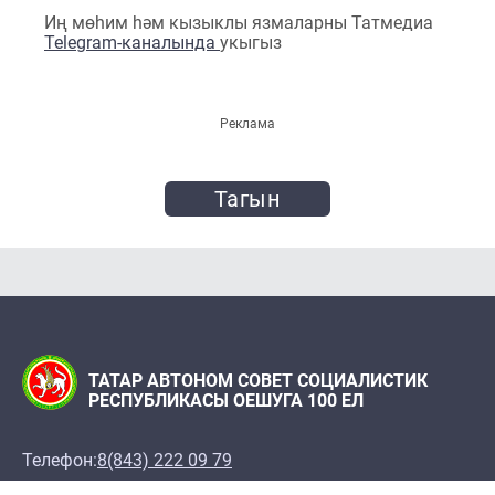
Иң мөһим һәм кызыклы язмаларны Татмедиа
Telegram-каналында
укыгыз
Реклама
Тагын
ТАТАР АВТОНОМ СОВЕТ СОЦИАЛИСТИК
РЕСПУБЛИКАСЫ ОЕШУГА 100 ЕЛ
Телефон:
8(843) 222 09 79