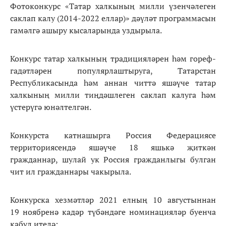
Фотоконкурс «Татар халкының милли үзенчәлеген
саклап калу (2014-2022 еллар)» дәүләт программасын
гамәлгә ашыру кысаларында уздырыла.
Конкурс татар халкының традицияләрен һәм гореф-
гадәтләрен популярлаштыруга, Татарстан
Республикасында һәм аннан читтә яшәүче татар
халкының милли тиңдәшлеген саклап калуга һәм
үстерүгә юнәлтелгән.
Конкурста катнашырга Россия Федерациясе
территориясендә яшәүче 18 яшькә җиткән
гражданнар, шулай ук Россия гражданлыгы булган
чит ил гражданнары чакырыла.
Конкурска хезмәтләр 2021 елның 10 августыннан
19 ноябренә кадәр түбәндәге номинацияләр буенча
кабул ителә: