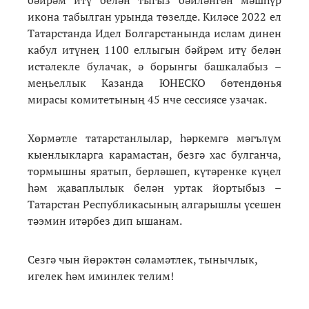
икона табылган урында төзелде. Киләсе 2022 ел
Татарстанда Идел Болгарстанында ислам динен
кабул итүнең 1100 еллыгын бәйрәм итү белән
истәлекле булачак, ә борынгы башкалабыз –
меңьеллык Казанда ЮНЕСКО бөтендөнья
мирасы комитетының 45 нче сессиясе узачак.
Хөрмәтле татарстанлылар, һәркемгә мәгълүм
кыенлыкларга карамастан, безгә хас булганча,
тормышны яратып, берләшеп, күтәренке күңел
һәм җаваплылык белән уртак йортыбыз –
Татарстан Республикасының алгарышлы үсешен
тәэмин итәрбез дип ышанам.
Сезгә чын йөрәктән сәламәтлек, тынычлык,
игелек һәм иминлек телим!