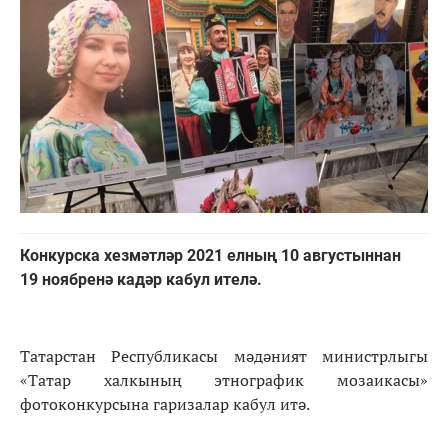
Конкурска хезмәтләр 2021 елның 10 августыннан
19 ноябренә кадәр кабул ителә.
Татарстан Республикасы мәдәният министрлыгы
«Татар халкының этнографик мозаикасы»
фотоконкурсына гаризалар кабул итә.