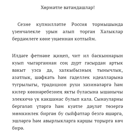
Хөрмәтле ватандашлар!
Сезне күпмилләтле Россия тормышында
үзенчәлекле урын алып торган Халыклар
бердәмлеге көне уңаеннан котлыйм.
Илдәге фетнәне җиңеп, чит ил баскыннарын
куып чыгарганнан соң дүрт гасырдан артык
вакыт узса да, халкыбызның тынычлык,
азатлык, шәфкать һәм гаделлек идеалларына
тугрылыгы, традицион рухи хәзинәләргә һәм
килер көннәребезнең якты буласына ышанычы
элеккечә үк какшамас булып кала. Сынауларны
бергәләп үтәргә һәм куәтле дәүләт төзергә
мөмкинлек биргән бу сыйфатлар безгә яшәргә,
эшләргә һәм авырлыкларга каршы торырга көч
бирә.