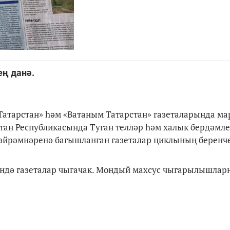
ң данә.
Татарстан» һәм «Ватаным Татарстан» газеталарында ма
тан Республикасында Туган телләр һәм халык бердәмле
әйрәмнәренә багышланган газеталар циклының беренч
рендә газеталар чыгачак. Мондый махсус чыгарылышла