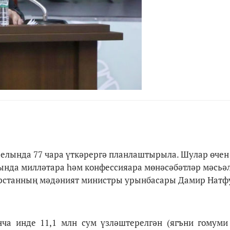
 елында 77 чара үткәрергә планлаштырыла. Шулар өчен 
асында милләтара һәм конфессияара мөнәсәбәтләр мәсьә
арстанның мәдәният министры урынбасары Дамир Натф
нча инде 11,1 млн сум үзләштерелгән (ягъни гомуми