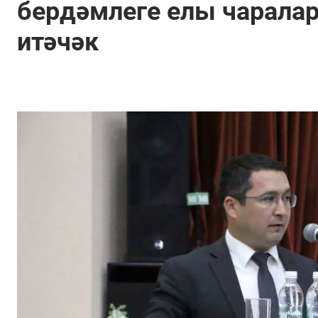
бердәмлеге елы чаралар
итәчәк