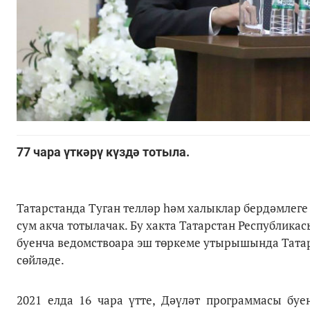
77 чара үткәрү күздә тотыла.
Татарстанда Туган телләр һәм халыклар бердәмлеге
сум акча тотылачак. Бу хакта Татарстан Республик
буенча ведомствоара эш төркеме утырышында Тат
сөйләде.
2021 елда 16 чара үтте, Дәүләт программасы буе