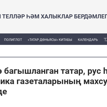
Н ТЕЛЛӘР ҺӘМ ХАЛЫКЛАР БЕРДӘМЛЕ
ПОЛИГЛОТ
«ТАТАР ДӨНЬЯСЫ» КИТАБЫ
КАЛЕНДАРЬ
 багышланган татар, рус 
лика газеталарының махс
де