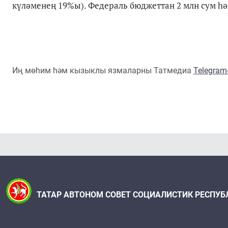
күләменең 19%ы). Федераль бюджеттан 2 млн сум һә
Иң мөһим һәм кызыклы язмаларны Татмедиа
Telegra
ТАТАР АВТОНОМ СОВЕТ СОЦИАЛИСТИК РЕСПУБ