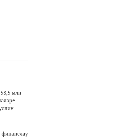
58,5 млн
ләләре
уллин
 финанслау