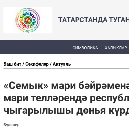
ТАТАРСТАНДА ТУГА
СИМВОЛИКА
ХАЛЫКЛАР
Баш бит
Сәхифәләр
Актуаль
«Семык» мари бәйрәменә
мари телләрендә респуб
чыгарылышы дөнья күр
Бүлешү: