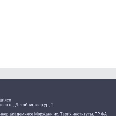
циясе
зан ш., Декабристлар ур., 2
ннәр академиясе Мәрҗани ис. Тарих институты, ТР ФА