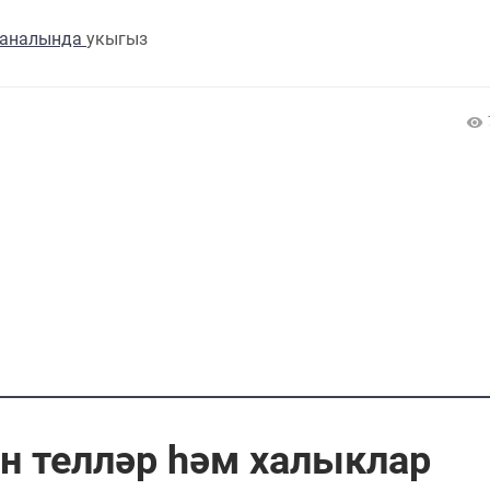
каналында
укыгыз
ан телләр һәм халыклар