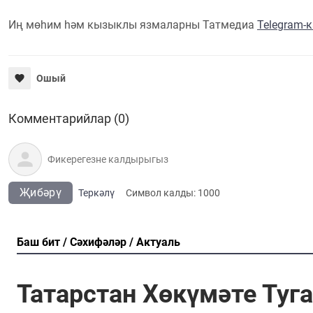
Иң мөһим һәм кызыклы язмаларны Татмедиа
Telegram-
Ошый
Комментарийлар (0)
Җибәрү
Теркәлү
Cимвол калды:
1000
Баш бит
Сәхифәләр
Актуаль
Татарстан Хөкүмәте Туг