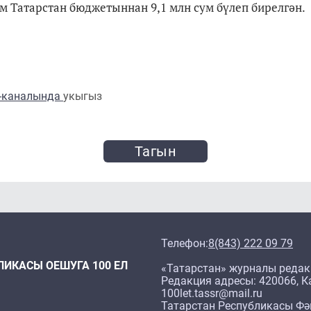
м Татарстан бюджетыннан 9,1 млн сум бүлеп бирелгән.
m-каналында
укыгыз
Тагын
Телефон:
8(843) 222 09 79
ЛИКАСЫ ОЕШУГА 100 ЕЛ
«Татарстан» журналы редак
Редакция адресы: 420066, Ка
100let.tassr@mail.ru
Татарстан Республикасы Фә