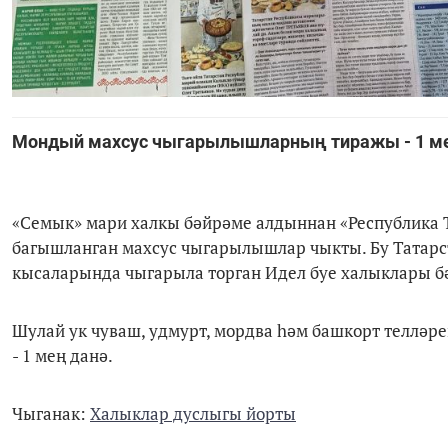
Мондый махсус чыгарылышларның тиражы - 1 ме
«Семык» мари халкы бәйрәме алдыннан «Республика 
багышланган махсус чыгарылышлар чыкты. Бу Татарс
кысаларында чыгарыла торган Идел буе халыклары б
Шулай ук чуваш, удмурт, мордва һәм башкорт теллә
- 1 мең данә.
Чыганак:
Халыклар дуслыгы йорты