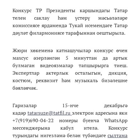
Конкурс ТР Президенты каршындагы Татар
телен саклау һәм үстерү мәсьәләләре
комиссиясе ярдәмендә Тукай исемендәге Татар
дәүләт филармониясе тарафыннан оештырыла.
Жюри хөкеменә катнашучылар конкурс өчен
махсус әзерләнгән 5 минуттан да артык
булмаган видеоязмалар тапшырырга тиеш.
Экспертлар актерлык осталыгын, дикция,
костюм, реквизит һәм музыкаль бизәлешне
бәяләячәк.
Гаризалар 15-нче декабрьгә
кадәр
tatarsuze@tatfil.ru
электрон адресына яки
+7(919)690-04-22 номеры буенча WhatsApp
мессенджерына кабул ителә. Конкурс
турындагы нигезләмә белән түбәндәге
сылтама