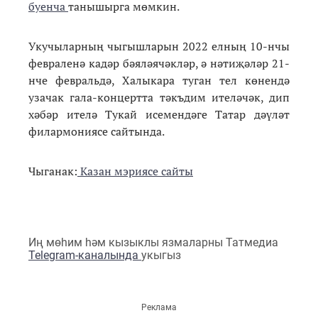
буенча
танышырга мөмкин.
Укучыларның чыгышларын 2022 елның 10-нчы
февраленә кадәр бәяләячәкләр, ә нәтиҗәләр 21-
нче февральдә, Халыкара туган тел көнендә
узачак гала-концертта тәкъдим ителәчәк, дип
хәбәр ителә Тукай исемендәге Татар дәүләт
филармониясе сайтында.
Чыганак:
Казан мэриясе сайты
Иң мөһим һәм кызыклы язмаларны Татмедиа
Telegram-каналында
укыгыз
Реклама