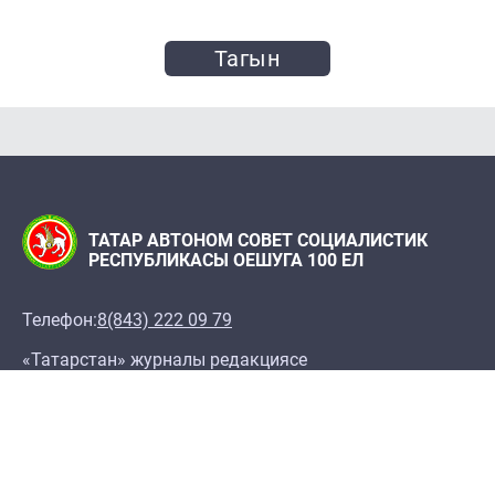
Тагын
ТАТАР АВТОНОМ СОВЕТ СОЦИАЛИСТИК
РЕСПУБЛИКАСЫ ОЕШУГА 100 ЕЛ
Телефон:
8(843) 222 09 79
«Татарстан» журналы редакциясе
Редакция адресы: 420066, Казан ш., Декабристлар
ур., 2
100let.tassr@mail.ru
Татарстан Республикасы Фәннәр академиясе
Мәрҗани ис. Тарих институты, ТР ФА Татар
энциклопедиясе һәм төбәкне өйрәнү институты,