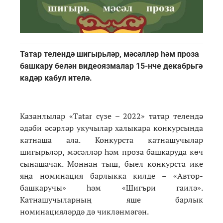
Татар телендә шигырьләр, мәсәлләр һәм проза
башкару белән видеоязмалар 15-нче декабрьгә
кадәр кабул ителә.
Казанлылар «Tatar сүзе – 2022» татар телендә
әдәби әсәрләр укучылар халыкара конкурсында
катнаша ала. Конкурста катнашучылар
шигырьләр, мәсәлләр һәм проза башкаруда көч
сынашачак. Моннан тыш, быел конкурста ике
яңа номинация барлыкка килде – «Автор-
башкаручы» һәм «Шигъри гаилә».
Катнашучыларның яше барлык
номинацияләрдә дә чикләнмәгән.