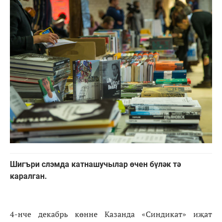
Шигъри слэмда катнашучылар өчен бүләк тә
каралган.
4-нче декабрь көнне Казанда «Синдикат» иҗат