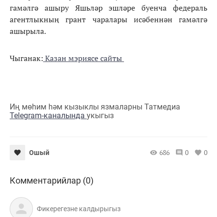
гамәлгә ашыру Яшьләр эшләре буенча федераль
агентлыкның грант чаралары исәбеннән гамәлгә
ашырыла.
Чыганак:
Казан мэриясе сайты
Иң мөһим һәм кызыклы язмаларны Татмедиа
Telegram-каналында
укыгыз
686
0
0
Ошый
Комментарийлар (0)