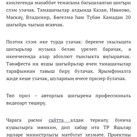
киңлегендә мәхәббәт темасына багышланган шигъри
слэм узачак. Тамашачылар алдында Казан, Иваново,
Мәскәү, Владимир, Бөгелмә һәм Түбән Камадан 20
шагыйрь чыгыш ясаячак.
Поэтик слэм ике турда узачак: беренче укылышта
шигырьләр музыка белән үрелеп барачак, ә
икенчесендә алар абсолют тынлыкта яңгыраячак.
Тәнәфестә иң яхшы шагыйрьләр өчен тамашачылар
тарафыннан тавыш бирү булачак. Ярымфиналга
җиде кеше узачак, шуларның өчесе призер булачак.
Төп приз – авторлык шигыренә профессиональ
видеоарт төшерү.
Чарага рәсми
сайтта
алдан теркәлү буенча
кушылырга мөмкин, дип хәбәр итә ТР Яшьләр
эшләре министрлыгы матбугат хезмәте. Проектны