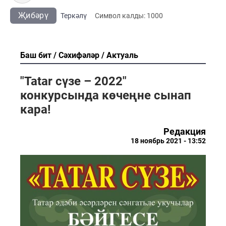
Җибәрү
Теркәлү
Cимвол калды:
1000
Баш бит
Сәхифәләр
Актуаль
"Tatar сүзе – 2022"
конкурсында көчеңне сынап
кара!
Редакция
18 ноябрь 2021 - 13:52