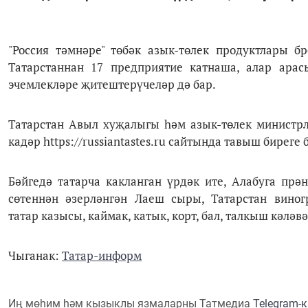
"Россия тәмнәре" төбәк азык-төлек продуктлары 
Татарстаннан 17 предприятие катнаша, алар арас
эчемлекләре җитештерүчеләр дә бар.
Татарстан Авыл хуҗалыгы һәм азык-төлек министрлы
кадәр https://russiantastes.ru сайтында тавыш биреге 
Бәйгедә татарча какланган үрдәк ите, Алабуга прән
сөтеннән әзерләнгән Лаеш сыры, Татарстан виногр
татар казысы, каймак, катык, корт, бал, талкыш кәләвә
Чыганак:
Татар-информ
Иң мөһим һәм кызыклы язмаларны Татмедиа
Telegram-