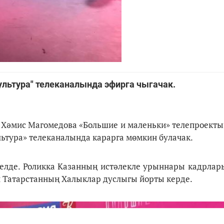
ультура" телеканалында эфирга чыгачак.
ы Хәмис Магомедова «Большие и маленьки» телепроект
тура» телеканалында карарга мөмкин булачак.
елде. Роликка Казанның истәлекле урыннары кадрлар
 Татарстанның Халыклар дуслыгы йорты керде.