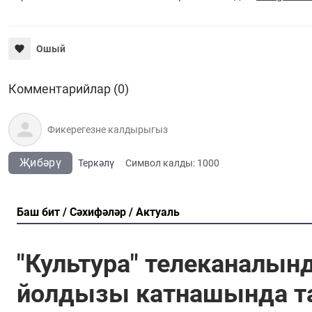
Ошый
Комментарийлар (0)
Җибәрү
Теркәлү
Cимвол калды:
1000
Баш бит
Сәхифәләр
Актуаль
"Культура" телеканалы
йолдызы катнашында т