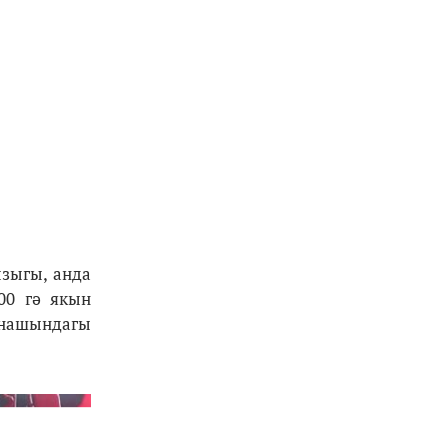
зыгы, анда
00 гә якын
тнашындагы