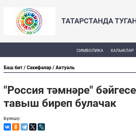
ТАТАРСТАНДА ТУГА
СИМВОЛИКА
ХАЛЫКЛАР
Баш бит
Сәхифәләр
Актуаль
"Россия тәмнәре" бәйгес
тавыш биреп булачак
Бүлешү: