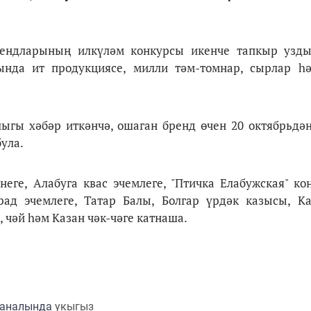
брендларының илкүләм конкурсы икенче тапкыр узд
ында ит продукциясе, милли тәм-томнар, сырлар һ
гы хәбәр иткәнчә, ошаган бренд өчен 20 октябрьдән
була.
неге, Алабуга квас эчемлеге, "Птичка Елабужская" ко
ад эчемлеге, Татар Балы, Болгар үрдәк казысы, Ка
, чәй һәм Казан чәк-чәге катнаша.
каналында
укыгыз