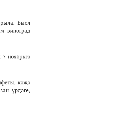
ырыла. Быел
әм виноград
 7 ноябрьгә
нфеты, кәҗә
зан үрдәге,