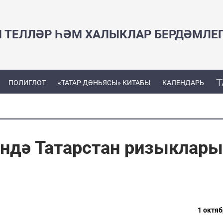
Н ТЕЛЛӘР ҺӘМ ХАЛЫКЛАР БЕРДӘМЛЕ
ПОЛИГЛОТ
«ТАТАР ДӨНЬЯСЫ» КИТАБЫ
КАЛЕНДАРЬ
ендә Татарстан ризыклары
1 октяб