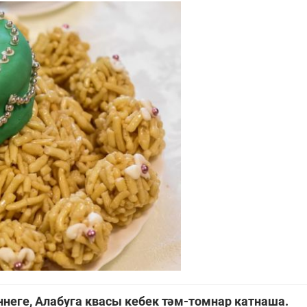
әннеге, Алабуга квасы кебек тәм-томнар катнаша.