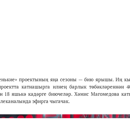
ленькие» проектының яңа сезоны — бию ярышы. Иң кы
роектта катнашырга илнең барлык төбәкләреннән 4
ән 18 яшькә кадәрге биючеләр. Хәмис Магомедова ка
елеканалында эфирга чыгачак.