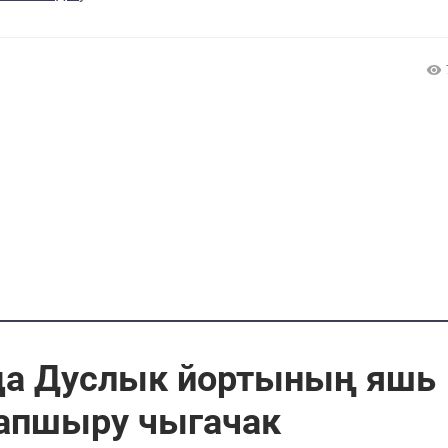
нда Дуслык йортының яшь
апшыру чыгачак