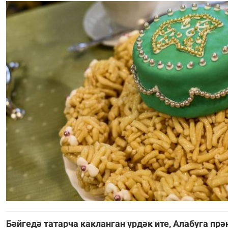
Бәйгедә татарча какланган үрдәк ите, Алабуга пр