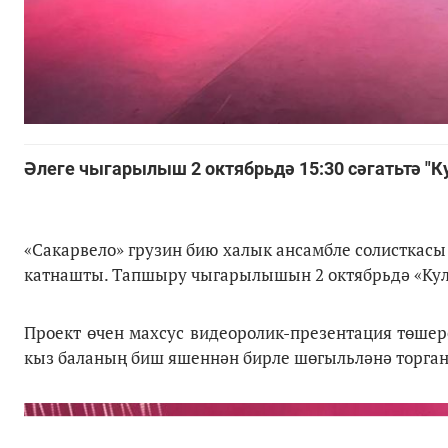
Әлеге чыгарылыш 2 октябрьдә 15:30 сәгатьтә "К
«Сакарвело» грузин бию халык ансамбле солисткас
катнашты. Тапшыру чыгарылышын 2 октябрьдә «Куль
Проект өчен махсус видеоролик-презентация төшер
кыз баланың биш яшеннән бирле шөгыльләнә торган