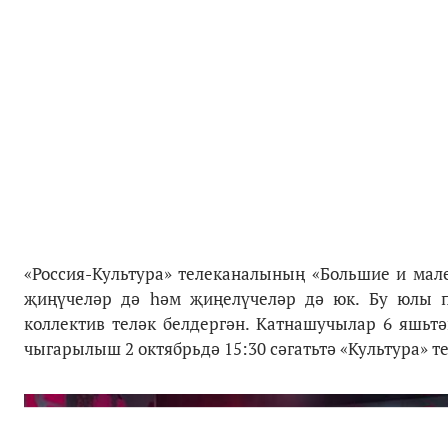
«Россия-Культура» телеканалының «Большие и ма
җиңүчеләр дә һәм җиңелүчеләр дә юк. Бу юлы п
коллектив теләк белдергән. Катнашучылар 6 яшьт
чыгарылыш 2 октябрьдә 15:30 сәгатьтә «Культура» т