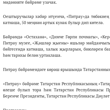
мәдәнияте бәйрәме узачак.
Оештыручылар хәбәр итүенчә, «Питрау»да төбәкнең 
катнаша, 50 меңнән артык кунак булыр дип көтелә.
Бәйрәмдә «Остаханә», «Димче Гөрпи почмагы», «Кер
Питрау музее, «Җәшләр җыены» яшьләр мәйданчыгы 
бәйгесендә катнаша, халык җырларын, биюләрен баш
һәм тарихы белән уртаклаша.
Питрау бәйрәмендәге көрәш ярышында Татарстанның 
«Питрау» бәйрәме Татарстан Республикасының «Тата
өлеше булып тора һәм Татарстан Республикасы П
Беренче Президенты, Татарстан Республикасы Дәүл