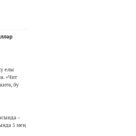
илләр
ку елы
ә. «Чит
китә, бу
асында –
ында 5 мең