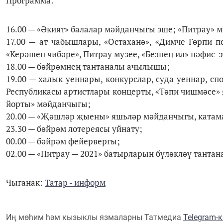
Программа:
16.00 — «Әкият» балалар мәйданчыгы эше; «Питрау» м
17.00 — ат чабышлары, «Остаханә», «Димче Гөрпи п
«Керәшен чибәре», Питрау музее, «Безнең ил» нәфис-
18.00 — бәйрәмнең тантаналы ачылышы;
19.00 — халык уеннары, конкурслар, суда уеннар, с
Республикасы артистлары концерты, «Тәпи чишмәсе»
йорты» мәйданчыгы;
20.00 — «Җәшләр җыены» яшьләр мәйданчыгы, катам
23.30 — бәйрәм лотереясы уйнату;
00.00 — бәйрәм фейервергы;
02.00 — «Питрау — 2021» батырларын бүләкләү тантан
Чыганак:
Татар - информ
Иң мөһим һәм кызыклы язмаларны Татмедиа
Telegram-