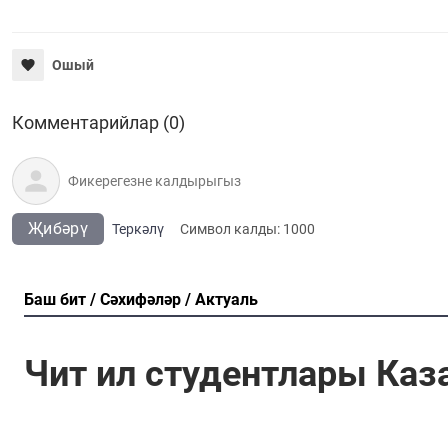
Ошый
Комментарийлар (0)
Җибәрү
Теркәлү
Cимвол калды:
1000
Баш бит
Сәхифәләр
Актуаль
Чит ил студентлары Каз