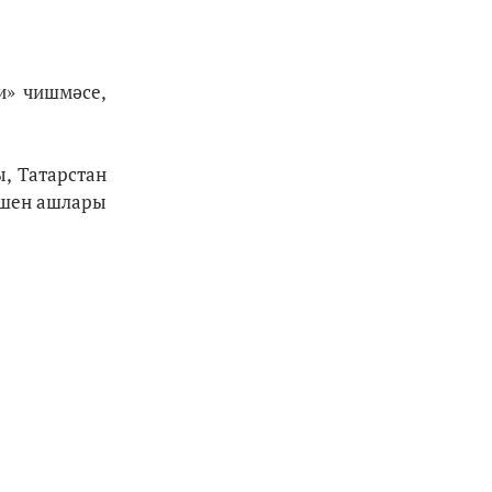
и» чишмәсе,
, Татарстан
әшен ашлары