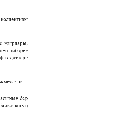
 коллективы
се җырлары,
шен чибәре»
ф-гадәтләре
 җыелачак.
масының бер
убликасының
лә.