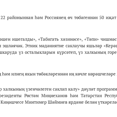
22 районыннан һәм Россиянең өч төбәгеннән 50 иҗат
әшен ишегалды», «Табигать хәзинәсе», «Тәпи» чишмә
эшләячәк. Этник мәдәниятне саклаучы яшьләр «Керә
каруда үз осталыкларын күрсәтеп, үз халкының горе
һәм илнең якын төбәкләреннән иң көчле көрәшчеләре
р халкының үзенчәлеген саклап калу» дәүләт програм
резиденты Рөстәм Миңнеханов һәм Татарстан Респ
әт Киңәшчесе Минтимер Шәймиев ярдәме белән үткәре