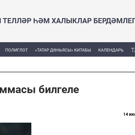
Н ТЕЛЛӘР ҺӘМ ХАЛЫКЛАР БЕРДӘМЛЕ
ПОЛИГЛОТ
«ТАТАР ДӨНЬЯСЫ» КИТАБЫ
КАЛЕНДАРЬ
аммасы билгеле
14 ию