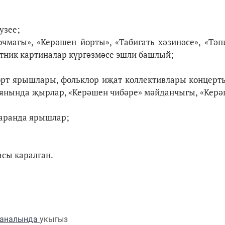
узее;
очмагы», «Керәшен йорты», «Табигать хәзинәсе», «Тәп
этник картиналар күргәзмәсе эшли башлый;
порт ярышлары, фольклор иҗат коллективлары концерты
 янында җырлар, «Керәшен чибәре» мәйданчыгы, «Кер
аранда ярышлар;
асы каралган.
каналында
укыгыз