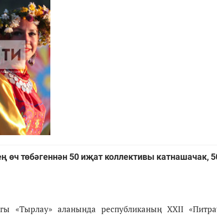
ң өч төбәгеннән 50 иҗат коллективы катнашачак, 
 «Тырлау» аланында республиканың XXII «Питра