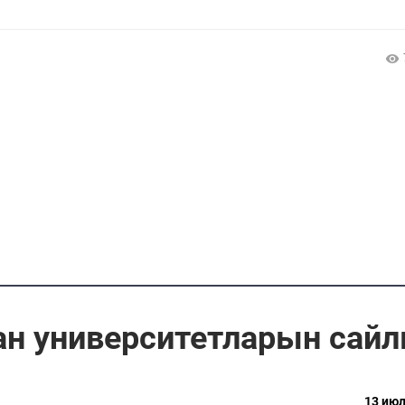
ан университетларын сай
13 июл