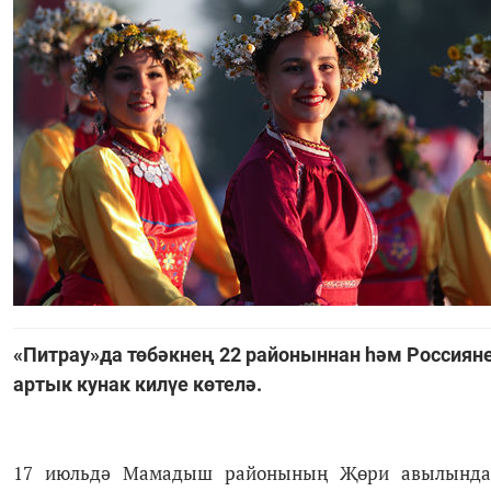
«Питрау»да төбәкнең 22 районыннан һәм Россияне
артык кунак килүе көтелә.
17 июльдә Мамадыш районының Җөри авылындагы