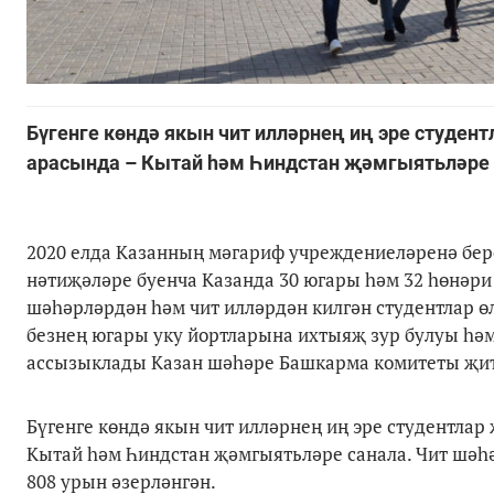
Бүгенге көндә якын чит илләрнең иң эре студен
арасында – Кытай һәм Һиндстан җәмгыятьләре 
2020 елда Казанның мәгариф учреждениеләренә берен
нәтиҗәләре буенча Казанда 30 югары һәм 32 һөнәри
шәһәрләрдән һәм чит илләрдән килгән студентлар ө
безнең югары уку йортларына ихтыяҗ зур булуы һәм
ассызыклады Казан шәһәре Башкарма комитеты җит
Бүгенге көндә якын чит илләрнең иң эре студентлар
Кытай һәм Һиндстан җәмгыятьләре санала. Чит шәһә
808 урын әзерләнгән.