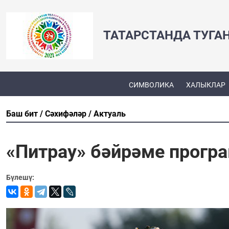
ТАТАРСТАНДА ТУГА
СИМВОЛИКА
ХАЛЫКЛАР
Баш бит
Сәхифәләр
Актуаль
«Питрау» бәйрәме прогр
Бүлешү: