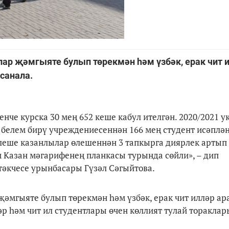
тлар җәмгыяте булып төрекмән һәм үзбәк, ерак чит 
санала.
че курска 30 мең 652 кеше кабул ителгән. 2020/2021 у
 белем бирү учреждениесеннән 166 мең студент исәплән
леше казанлылар өлешеннән 3 тапкырга диярлек артып 
 Казан мәгарифенең планкасы турында сөйли», – дип
әкчесе урынбасары Гүзәл Сәгыйтова.
 җәмгыяте булып төрекмән һәм үзбәк, ерак чит илләр ар
р һәм чит ил студентлары өчен көллият тулай тораклар