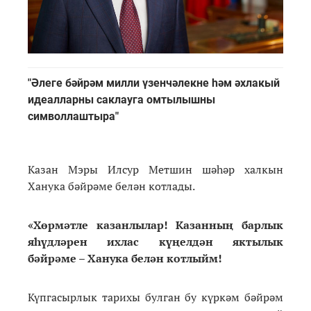
"Әлеге бәйрәм милли үзенчәлекне һәм әхлакый
идеалларны саклауга омтылышны
символлаштыра"
Казан Мэры Илсур Метшин шәһәр халкын
Ханука бәйрәме белән котлады.
«Хөрмәтле казанлылар! Казанның барлык
яһүдләрен ихлас күңелдән яктылык
бәйрәме – Ханука белән котлыйм!
Күпгасырлык тарихы булган бу күркәм бәйрәм