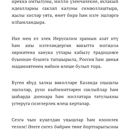
иреккә омтылуны, милли үзенчәлекне, әхлакый
идеалларны саклап калуны символлаштыра,
җылы хисләр уята, өмет бирә һәм изге эшләргә
илһамландыра.
Ике мең ел элек Иерусалим храмын азат итү
һәм аны изгеләндергән вакытта могҗиза
хөрмәтенә ханука утлары кабызу традициясе
буыннан-буынга тапшырыла, Россия һәм дөнья
мәдәниятенең мөһим өлеше булып тора.
Бүген яһүд халкы вәкилләре Казанда уңышлы
эшлиләр, рухи кыйммәтләрен саклыйлар һәм
шәһәрдә диниара һәм милләтара татулыкны
үстерүгә сизелерлек өлеш кертәләр.
Сезгә чын күңелдән уңышлар һәм иминлек
телим! Әлеге сигез бәйрәм төне йортларыгызны