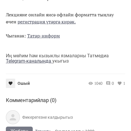
Лекцияне онлайн яисә офлайн форматта тыңлау
өчен
регистрация үтәргә кирәк.
Чыганак:
Татар-информ
Иң мөһим һәм кызыклы язмаларны Татмедиа
Telegram-каналында
укыгыз
1040
0
1
Ошый
Комментарийлар (0)