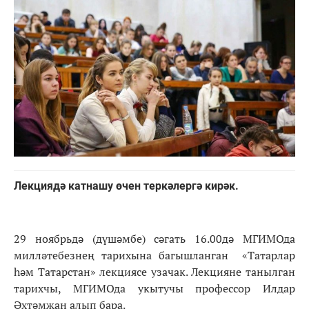
Лекциядә катнашу өчен теркәлергә кирәк.
29 ноябрьдә (дүшәмбе) сәгать 16.00дә МГИМОда
милләтебезнең тарихына багышланган «Татарлар
һәм Татарстан» лекциясе узачак. Лекцияне танылган
тарихчы, МГИМОда укытучы профессор Илдар
Әхтәмҗан алып бара.