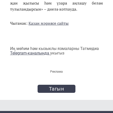
җан җылысы һәм үзара аңлашу белән
тулыландырсын» – диелә котлауда.
Чыганак:
Казан мэриясе сайты
Иң мөһим һәм кызыклы язмаларны Татмедиа
Telegram-каналында
укыгыз
Реклама
Тагын