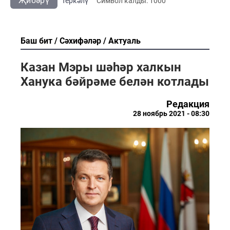
Җибәрү
Теркәлү
Cимвол калды:
1000
Баш бит
Сәхифәләр
Актуаль
Казан Мэры шәһәр халкын
Ханука бәйрәме белән котлады
Редакция
28 ноябрь 2021 - 08:30