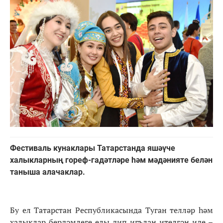
Фестиваль кунаклары Татарстанда яшәүче
халыкларның гореф-гадәтләре һәм мәдәнияте белән
таныша алачаклар.
Бу ел Татарстан Республикасында Туган телләр һәм
халыклар бердәмлеге елы дип игълан ителгән иде –