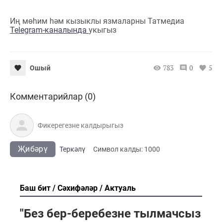
Иң мөһим һәм кызыклы язмаларны Татмедиа
Telegram-каналында
укыгыз
783
0
5
Ошый
Комментарийлар (0)
Җибәрү
Теркәлү
Cимвол калды:
1000
Баш бит
Сәхифәләр
Актуаль
"Без бер-беребезне тылмачсыз