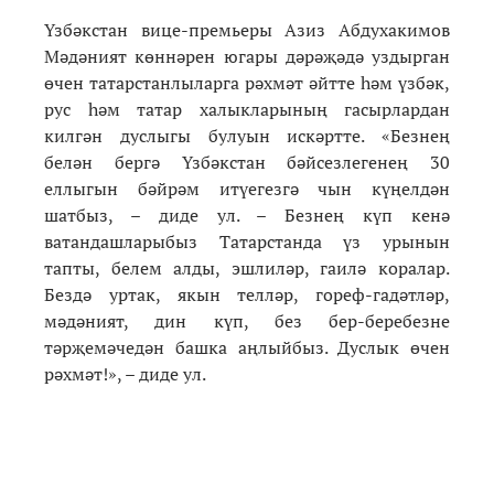
Үзбәкстан вице-премьеры Азиз Абдухакимов
Мәдәният көннәрен югары дәрәҗәдә уздырган
өчен татарстанлыларга рәхмәт әйтте һәм үзбәк,
рус һәм татар халыкларының гасырлардан
килгән дуслыгы булуын искәртте. «Безнең
белән бергә Үзбәкстан бәйсезлегенең 30
еллыгын бәйрәм итүегезгә чын күңелдән
шатбыз, – диде ул. – Безнең күп кенә
ватандашларыбыз Татарстанда үз урынын
тапты, белем алды, эшлиләр, гаилә коралар.
Бездә уртак, якын телләр, гореф-гадәтләр,
мәдәният, дин күп, без бер-беребезне
тәрҗемәчедән башка аңлыйбыз. Дуслык өчен
рәхмәт!», – диде ул.