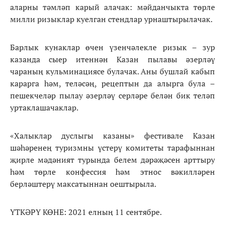
аларны тәмләп карый алачак: мәйданчыкта төрле
милли ризыклар куелган стендлар урнаштырылачак.
Барлык кунаклар өчен үзенчәлекле ризык – зур
казанда сыер итеннән Казан пылавы әзерләү
чараның кульминациясе булачак. Аны бушлай кабып
карарга һәм, теләсәң, рецептын да алырга була –
пешекчеләр пылау әзерләү серләре белән бик теләп
уртаклашачаклар.
«Халыклар дуслыгы казаны» фестивале Казан
шәһәренең туризмны үстерү комитеты тарафыннан
җирле мәдәният турында белем дәрәҗәсен арттыру
һәм төрле конфессия һәм этнос вәкилләрен
берләштерү максатыннан оештырыла.
ҮТКӘРҮ КӨНЕ: 2021 елның 11 сентябре.