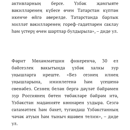
активларның берсе. Үзбәк җәмгыяте
вәкилләренең күбесе өчен Татарстан күптән
икенче өйгә әверелде. Татарстанда барлык
милләт вәкилләренең гореф-гадәтләрен саклау
һәм үстерү өчен шартлар булдырыла», – диде ул.
Фәрит Мөхәммәтшин фикеренчә, 30 ел
бәйсезлек вакытында үзбәк халкы зур
уңышларга иреште. «Без сезнең илнең
уңышларына, иминлегенә һәм үсешенә
сөенәбез. Сезнең белән бергә дәүләт бәйрәмен
зур Россиянең бөтен төбәкләре бәйрәм итә,
Үзбәкстан мәдәнияте көннәрен уздыра. Сезгә
сәламәтлек һәм бәхет, тугандаш Үзбәкстанның
чәчәк атуын һәм тыныч яшәвен телим», – диде
ул.