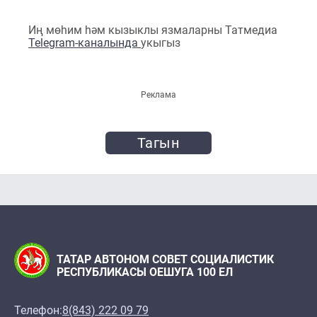
Иң мөһим һәм кызыклы язмаларны Татмедиа
Telegram-каналында
укыгыз
Реклама
Тагын
ТАТАР АВТОНОМ СОВЕТ СОЦИАЛИСТИК
РЕСПУБЛИКАСЫ ОЕШУГА 100 ЕЛ
Телефон:
8(843) 222 09 79