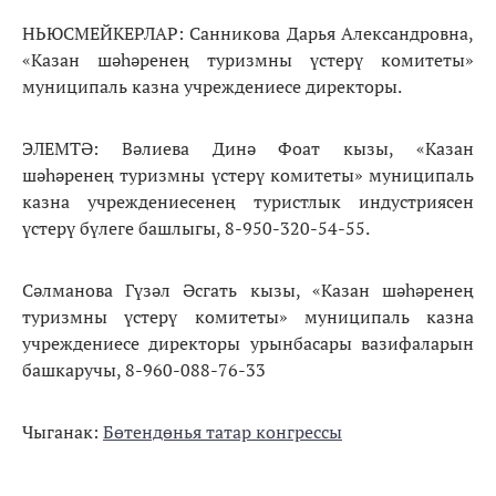
НЬЮСМЕЙКЕРЛАР: Санникова Дарья Александровна,
«Казан шәһәренең туризмны үстерү комитеты»
муниципаль казна учреждениесе директоры.
ЭЛЕМТӘ: Вәлиева Динә Фоат кызы, «Казан
шәһәренең туризмны үстерү комитеты» муниципаль
казна учреждениесенең туристлык индустриясен
үстерү бүлеге башлыгы, 8-950-320-54-55.
Сәлманова Гүзәл Әсгать кызы, «Казан шәһәренең
туризмны үстерү комитеты» муниципаль казна
учреждениесе директоры урынбасары вазифаларын
башкаручы, 8-960-088-76-33
Чыганак:
Бөтендөнья татар конгрессы