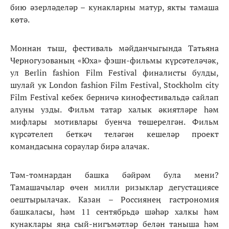
бию әзерләделәр – кунакларны матур, якты тамаша
көтә.
Моннан тыш, фестиваль мәйданчыгында Татьяна
Черногузованың «Юха» фэшн-фильмы күрсәтеләчәк,
ул Berlin fashion Film Festival финалисты булды,
шулай ук London fashion Film Festival, Stockholm city
Film Festival кебек берничә кинофестивальдә сайлап
алуны узды. Фильм татар халык әкиятләре һәм
мифлары мотивлары буенча төшерелгән. Фильм
күрсәтелеп беткәч теләгән кешеләр проект
командасына сораулар бирә алачак.
Тәм-томнардан башка бәйрәм була мени?
Тамашачылар өчен милли ризыклар дегустациясе
оештырылачак. Казан – Россиянең гастрономия
башкаласы, һәм 11 сентябрьдә шәһәр халкы һәм
кунаклары яңа сый-нигъмәтләр белән таныша һәм