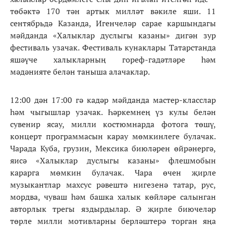
төбәктә 170 тән артык милләт вәкиле яши. 11
сентябрьдә Казанда, Игенчеләр сарае каршындагы
мәйданда «Халыклар дуслыгы казаны» дигән зур
фестиваль узачак. Фестиваль кунаклары Татарстанда
яшәүче халыкларның гореф-гадәтләре һәм
мәдәнияте белән таныша алачаклар.
12:00 дән 17:00 гә кадәр мәйданда мастер-класслар
һәм чыгышлар узачак. Һәркемнең үз кулы белән
сувенир ясау, милли костюмнарда фотога төшү,
концерт программасын карау мөмкинлеге булачак.
Чарада Куба, грузин, Мексика биюләрен өйрәнергә,
яисә «Халыклар дуслыгы казаны» флешмобын
карарга мөмкин булачак. Чара өчен җирле
музыкантлар махсус рәвештә нигезенә татар, рус,
мордва, чуваш һәм башка халык көйләре салынган
авторлык трегы яздырдылар. Ә җирле биючеләр
төрле милли мотивларны берләштерә торган яңа