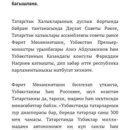
багышлана.
Татарстан Халыкларының дуслык йортында
бәйрәм тантанасында Дәүләт Советы Рәисе,
Татарстан халыклары ассамблеясы советы рәисе
Фәрит Мөхәммәтшин, Үзбәкстан Премьер-
министры урынбасары Азиз Абдухакимов һәм
Үзбәкстанның Казандагы консулы Фариддин
Насриев катнашты, дип хәбәр итте республика
парламентыныжы матбугат хезмәте.
Фәрит Мөхәммәтшин билгеләп үткәнчә,
Үзбәкстанны һәм Россияне, шул исәптән
Татарстанны да, тарихи, мәдәни һәм икътисади
мөнәсәбәтләр бәйли. «Үзбәкстанда татарларның
зур диаспорасы бар, биредә татарлар саны 300
мең чамасы. Татарстанда Үзбәкләр милли-
мәдәни автономиясе иң күп санлы һәм