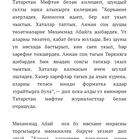
Татарстан Мөфтие белән килешеп, шундый
саллы эшкә алынырга килешкән. “Коръәнне
әзерләдек. Комиссия җыеп, бер кат укып
чыктык. Хаталар таптык. Аннан соң шушы
төзәтмәләрне Мөхәммәд Абайга җибәрдек. Ул
аларны төзәтеп, кабат безгә юллады. Без шуны
ун нөсхәдә бастырып, көн саен укып, һәр
хәрефне тикшердек. Аннан соң тагын Төркиягә
җибәрдек һәм янәдән соңгы тапкыр укып
чыктык. Хаталар калмасын өчен шулай
эшләдек. Хәзер хәрефләр тагын да ачык күренә,
аларны теләсә нинди форматка кадәр
зурайтырга була”, — дип искә алды ул көннәрне
Татарстан мөфтие журналистлар белән
очрашуда.
Мөхәммәд Абай исә бу нөсхәне мирасны
торгызырга мөмкинлек бирүче хезмәт дип
атый. “Камил хәзрәтнең тәкъдиме мине