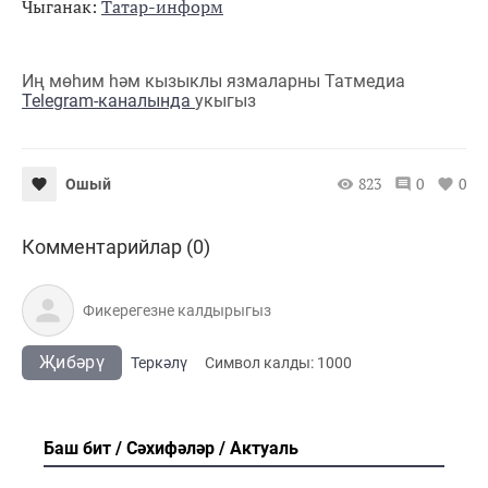
Чыганак:
Татар-информ
Иң мөһим һәм кызыклы язмаларны Татмедиа
Telegram-каналында
укыгыз
823
0
0
Ошый
Комментарийлар (0)
Җибәрү
Теркәлү
Cимвол калды:
1000
Баш бит
Сәхифәләр
Актуаль