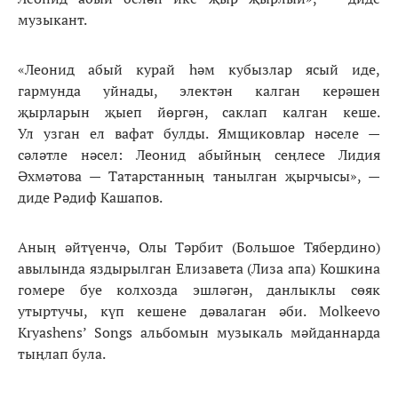
музыкант.
«Леонид абый курай һәм кубызлар ясый иде,
гармунда уйнады, электән калган керәшен
җырларын җыеп йөргән, саклап калган кеше.
Ул узган ел вафат булды. Ямщиковлар нәселе —
сәләтле нәсел: Леонид абыйның сеңлесе Лидия
Әхмәтова — Татарстанның танылган җырчысы», —
диде Рәдиф Кашапов.
Аның әйтүенчә, Олы Тәрбит (Большое Тябердино)
авылында яздырылган Елизавета (Лиза апа) Кошкина
гомере буе колхозда эшләгән, данлыклы сөяк
утыртучы, күп кешене дәвалаган әби. Molkeevo
Kryashens’ Songs альбомын музыкаль мәйданнарда
тыңлап була.