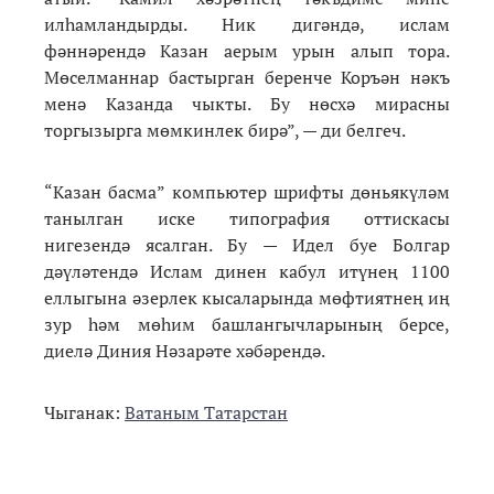
илһамландырды. Ник дигәндә, ислам
фәннәрендә Казан аерым урын алып тора.
Мөселманнар бастырган беренче Коръән нәкъ
менә Казанда чыкты. Бу нөсхә мирасны
торгызырга мөмкинлек бирә”, — ди белгеч.
“Казан басма” компьютер шрифты дөньякүләм
танылган иске типография оттискасы
нигезендә ясалган. Бу — Идел буе Болгар
дәүләтендә Ислам динен кабул итүнең 1100
еллыгына әзерлек кысаларында мөфтиятнең иң
зур һәм мөһим башлангычларының берсе,
диелә Диния Нәзарәте хәбәрендә.
Чыганак:
Ватаным Татарстан