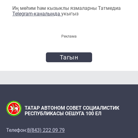
Иң мөһим һәм кызыклы язмаларны Татмедиа
Telegram-каналында
укыгыз
Реклама
Тагын
ТАТАР АВТОНОМ СОВЕТ СОЦИАЛИСТИК
РЕСПУБЛИКАСЫ ОЕШУГА 100 ЕЛ
Телефон:
8(843) 222 09 79