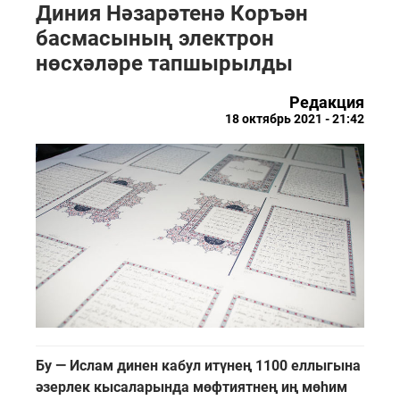
Диния Нәзарәтенә Коръән
басмасының электрон
нөсхәләре тапшырылды
Редакция
18 октябрь 2021 - 21:42
Бу — Ислам динен кабул итүнең 1100 еллыгына
әзерлек кысаларында мөфтиятнең иң мөһим