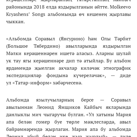
районында 2018 елда яздырылганын әйтте. Molkeevo
Kryashens’ Songs альбомында өч кешенең җырлавы
чыккан.
«Альбомда Соравыл (Янсурино) һәм Олы Тәрбит
(Большое Тябердино) авылларында яздырылган
Мәлки керәшеннәрен ишетә аласыз. Аларны шулай
ук тау ягы керәшеннәре дип тә атыйлар. Бу альбом
ярдәмендә җыелган акчалар киләчәк этнографик
экспедицияләр фондына күчереләчәк», — диде
ул «Татар-информ» хәбәрчесенә.
Альбомда язылучыларның берсе — Соравыл
авылыннан Леонид Ямщиков Кайбыч якларында
данлыклы мич чыгаручы булган. «Ул хатыны Мария
апа белән гомер буе төрле мәҗлесләрдә, авыл
бәйрәмнәрендә җырлаган. Мария апа бу альбомда
Леонид абый белән ике җыр җырлый», — диде