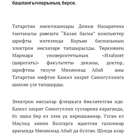
башлангычларының берсе.
Татарстан мөселманнары Диния Нәзарәтенә
тантаналы рәвештә “Казан басма” компьютер
шрифты нигезендә Коръән басмасының
электрон нөсхәләре тапшырылды. Төркиянең
Мәрмәрә университетының «Илаһият
(шәригать)» факультеты деканы, доктор,
шрифтны төзүче Мөхәммәд Абай аны
Татарстан мөфтие Камил хәзрәт Сәмигуллинга
шәхсән үзе тапшырды.
Электрон нөсхәләр флешкага йөкләтелгән иде.
Камил хәзрәт Сәмигуллин сүзләренә караганда,
бу эшкә бер ел элек үк керешкәннәр. Узган ел
Мәүлид көнне Болгарга җыелган галимнәр
арасында Мөхәммәд Абай да булган. Шунда алар