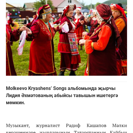
Molkeevo Kryashens’ Songs альбомында җырчы
Лидия Әхмәтованың абыйсы тавышын ишетергә
мөмкин.
Музыкант, журналист Рәдиф Кашапов Мәлки
керәшеннәре җырларының Татарстанның Кайбыч