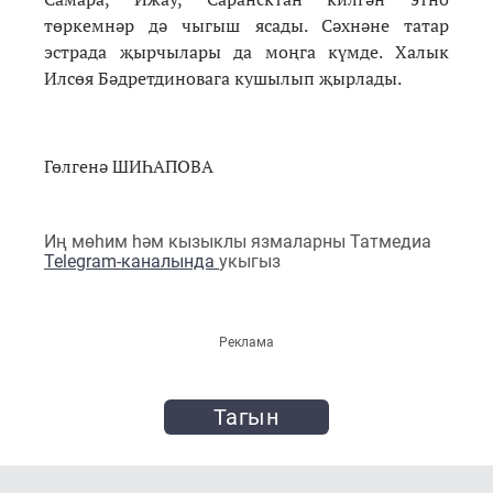
төркемнәр дә чыгыш ясады. Сәхнәне татар
эстрада җырчылары да моңга күмде. Халык
Илсөя Бәдретдиновага кушылып җырлады.
Гөлгенә ШИҺАПОВА
Иң мөһим һәм кызыклы язмаларны Татмедиа
Telegram-каналында
укыгыз
Реклама
Тагын