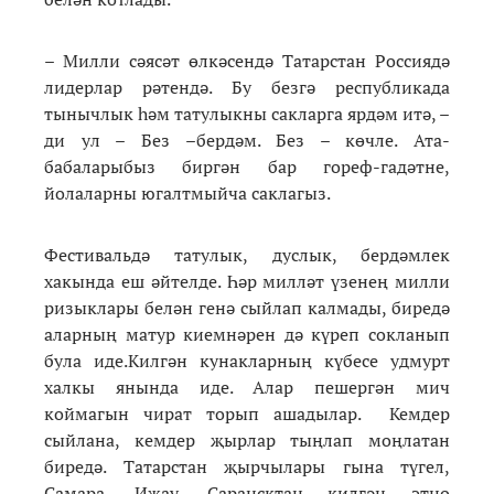
– Милли сәясәт өлкәсендә Татарстан Россиядә
лидерлар рәтендә. Бу безгә республикада
тынычлык һәм татулыкны сакларга ярдәм итә, –
ди ул – Без –бердәм. Без – көчле. Ата-
бабаларыбыз биргән бар гореф-гадәтне,
йолаларны югалтмыйча саклагыз.
Фестивальдә татулык, дуслык, бердәмлек
хакында еш әйтелде. Һәр милләт үзенең милли
ризыклары белән генә сыйлап калмады, биредә
аларның матур киемнәрен дә күреп сокланып
була иде.Килгән кунакларның күбесе удмурт
халкы янында иде. Алар пешергән мич
коймагын чират торып ашадылар. Кемдер
сыйлана, кемдер җырлар тыңлап моңлатан
биредә. Татарстан җырчылары гына түгел,
Самара, Ижау, Сарансктан килгән этно