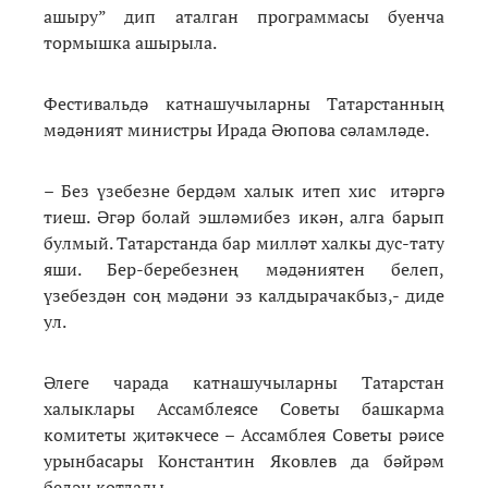
ашыру” дип аталган программасы буенча
тормышка ашырыла.
Фестивальдә катнашучыларны Татарстанның
мәдәният министры Ирада Әюпова сәламләде.
– Без үзебезне бердәм халык итеп хис итәргә
тиеш. Әгәр болай эшләмибез икән, алга барып
булмый. Татарстанда бар милләт халкы дус-тату
яши. Бер-беребезнең мәдәниятен белеп,
үзебездән соң мәдәни эз калдырачакбыз,- диде
ул.
Әлеге чарада катнашучыларны Татарстан
халыклары Ассамблеясе Советы башкарма
комитеты җитәкчесе – Ассамблея Советы рәисе
урынбасары Константин Яковлев да бәйрәм
белән котлады.