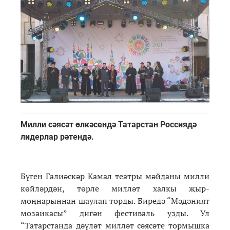
Милли сәясәт өлкәсендә Татарстан Россиядә
лидерлар рәтендә.
Бүген Галиәскәр Камал театры мәйданы милли
көйләрдән, төрле милләт халкы җыр-
моңнарыннан шаулап торды. Биредә “Мәдәният
мозаикасы” дигән фестиваль узды. Ул
“Татарстанда дәүләт милләт сәясәте тормышка