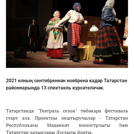
2021 елның сентябреннән ноябренә кадәр Татарстан
районнарында 13 спектакль күрсәтеләчәк.
Татарстанда "Театраль сезон" төбәкара фестиваль
старт ала. Проектны оештыручылар - Татарстан
Республикасы Мәдәният министрлыгы һәм
Татарстан халыклары Дуслыгы йорты.