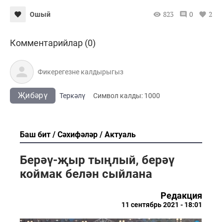
823
0
2
Ошый
Комментарийлар (0)
Җибәрү
Теркәлү
Cимвол калды:
1000
Баш бит
Сәхифәләр
Актуаль
Берәү-җыр тыңлый, берәү
коймак белән сыйлана
Редакция
11 сентябрь 2021 - 18:01