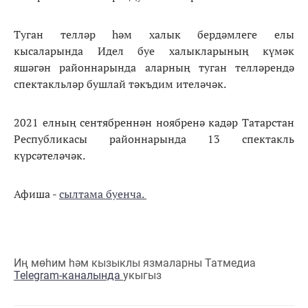
Туган телләр һәм халык бердәмлеге елы
кысаларында Идел буе халыкларының күмәк
яшәгән районнарында аларның туган телләрендә
спектакльләр бушлай тәкъдим ителәчәк.
2021 елның сентябреннән ноябренә кадәр Татарстан
Республикасы районнарында 13 спектакль
күрсәтеләчәк.
Афиша -
сылтама буенча.
Иң мөһим һәм кызыклы язмаларны Татмедиа
Telegram-каналында
укыгыз