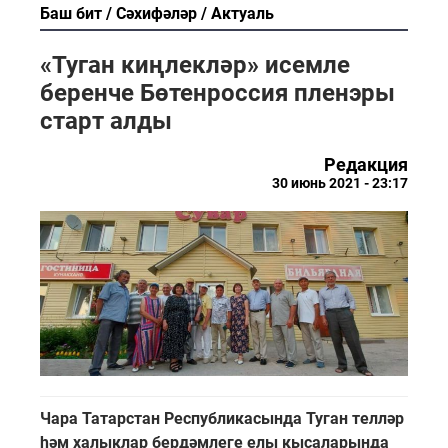
Баш бит
Сәхифәләр
Актуаль
«Туган киңлекләр» исемле
беренче Бөтенроссия пленэры
старт алды
Редакция
30 июнь 2021 - 23:17
Чара Татарстан Республикасында Туган телләр
һәм халыклар бердәмлеге елы кысаларында