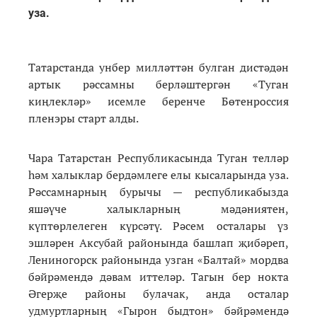
уза.
Татарстанда унбер милләттән булган дистәдән
артык рәссамны берләштергән «Туган
киңлекләр» исемле беренче Бөтенроссия
пленэры старт алды.
Чара Татарстан Республикасында Туган телләр
һәм халыклар бердәмлеге елы кысаларында уза.
Рәссамнарның бурычы — республикабызда
яшәүче халыкларның мәдәниятен,
күптөрлелеген күрсәтү. Рәсем осталары үз
эшләрен Аксубай районында башлап җибәреп,
Лениногорск районында узган «Балтай» мордва
бәйрәмендә дәвам иттеләр. Тагын бер нокта
Әгерҗе районы булачак, анда осталар
удмуртларның «Гырон быдтон» бәйрәмендә