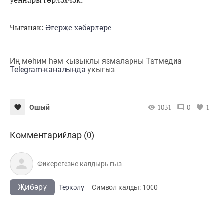
Чыганак:
Әгерҗе хәбәрләре
Иң мөһим һәм кызыклы язмаларны Татмедиа
Telegram-каналында
укыгыз
1031
0
1
Ошый
Комментарийлар (0)
Җибәрү
Теркәлү
Cимвол калды:
1000