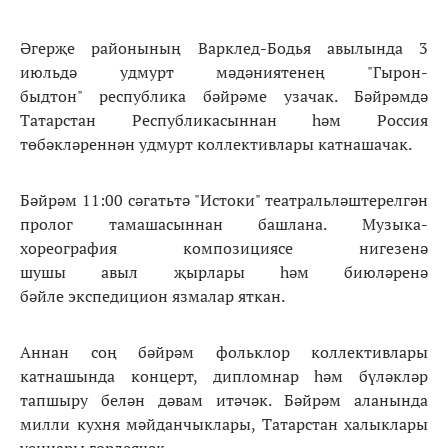
Әгерҗе районының Варклед-Бодья авылында 3
июльдә удмурт мәдәниятенең "Гырон-
быдтон" республика бәйрәме узачак. Бәйрәмдә
Татарстан Республикасыннан һәм Россия
төбәкләреннән удмурт коллективлары катнашачак.
Бәйрәм 11:00 сәгатьтә "Истоки" театральләштерелгән
пролог тамашасыннан башлана. Музыка-
хореография композициясе нигезенә
шушы авыл җырлары һәм биюләренә
бәйле экспедицион язмалар яткан.
Аннан соң бәйрәм фольклор коллективлары
катнашында концерт, дипломнар һәм бүләкләр
тапшыру белән дәвам итәчәк. Бәйрәм аланында
милли кухня мәйданчыклары, Татарстан халыклары
уеннары гөрләячәк.