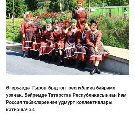
Әгерҗедә "Гырон-быдтон" республика бәйрәме
узачак. Бәйрәмдә Татарстан Республикасыннан һәм
Россия төбәкләреннән удмурт коллективлары
катнашачак.