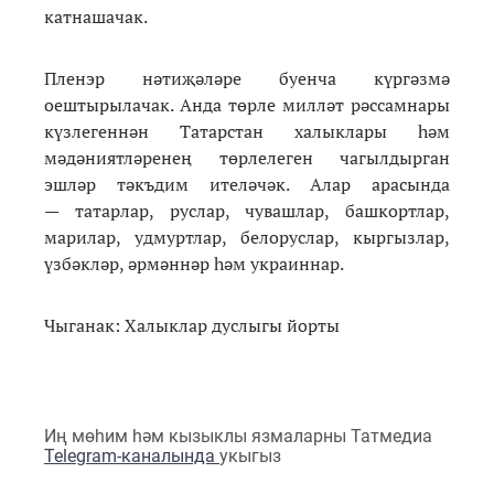
катнашачак.
Пленэр нәтиҗәләре буенча күргәзмә
оештырылачак. Анда төрле милләт рәссамнары
күзлегеннән Татарстан халыклары һәм
мәдәниятләренең төрлелеген чагылдырган
эшләр тәкъдим ителәчәк. Алар арасында
— татарлар, руслар, чувашлар, башкортлар,
марилар, удмуртлар, белоруслар, кыргызлар,
үзбәкләр, әрмәннәр һәм украиннар.
Чыганак: Халыклар дуслыгы йорты
Иң мөһим һәм кызыклы язмаларны Татмедиа
Telegram-каналында
укыгыз