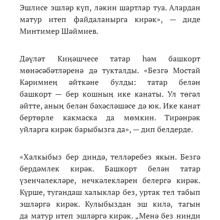
Эшлисе эшләр күп, ләкин шартлар туа. Алардан
матур итеп файдаланырга кирәк», — диде
Минтимер Шәймиев.
Дәүләт Киңәшчесе татар һәм башкорт
мөнәсәбәтләренә дә тукталды. «Безгә Мостай
Кәримнең әйткәне булды: татар белән
башкорт — бер кошның ике канаты. Ул төгәл
әйтте, аның белән бәхәсләшәсе дә юк. Ике канат
бертөрле какмаска да мөмкин. Тирәнрәк
уйларга кирәк барыбызга да», — дип белдерде.
«Халкыбыз бер диндә, телләребез якын. Безгә
бердәмлек кирәк. Башкорт белән татар
үзенчәлекләре, нечкәлекләрен белергә кирәк.
Күрше, тугандаш халыклар без, уртак тел табып
эшләргә кирәк. Кулыбыздан эш килә, тагын
да матур итеп эшләргә кирәк. „Менә без нинди