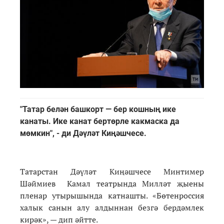
"Татар белән башкорт — бер кошның ике
канаты. Ике канат бертөрле какмаска да
мөмкин", - ди Дәүләт Киңәшчесе.
Татарстан Дәүләт Киңәшчесе Минтимер
Шәймиев Камал театрында Милләт җыены
пленар утырышында катнашты. «Бөтенроссия
халык санын алу алдыннан безгә бердәмлек
кирәк», — дип әйтте.