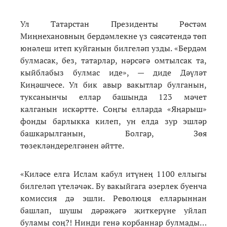
Ул Татарстан Президенты Рөстәм
Миңнехановның бердәмлекне үз сәясәтендә төп
юнәлеш итеп куйганын билгеләп узды. «Бердәм
булмасак, без, татарлар, нәрсәгә омтылсак та,
кыйблабыз булмас иде», — диде Дәүләт
Киңәшчесе. Ул бик авыр вакытлар булганын,
туксанынчы еллар башында 123 мәчет
калганын искәртте. Соңгы елларда «Яңарыш»
фонды барлыкка килеп, ун елда зур эшләр
башкарылганын, Болгар, Зөя
төзекләндерелгәнен әйтте.
«Киләсе елга Ислам кабул итүнең 1100 еллыгы
билгеләп үтеләчәк. Бу вакыйгага әзерлек буенча
комиссия дә эшли. Революця елларыннан
башлап, шушы дәрәҗәгә җиткерүне уйлап
буламы соң?! Нинди генә корбаннар булмады…