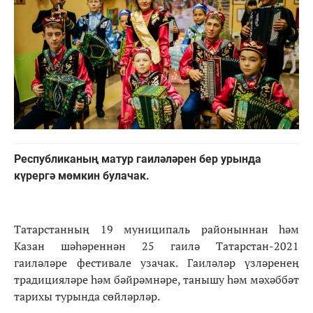
Республиканың матур гаиләләрен бер урында
күрергә мөмкин булачак.
Татарстанның 19 муниципаль районыннан һәм
Казан шәһәреннән 25 гаилә Татарстан-2021
гаиләләре фестивале узачак. Гаиләләр үзләренең
традицияләре һәм бәйрәмнәре, танышу һәм мәхәббәт
тарихы турында сөйләрләр.