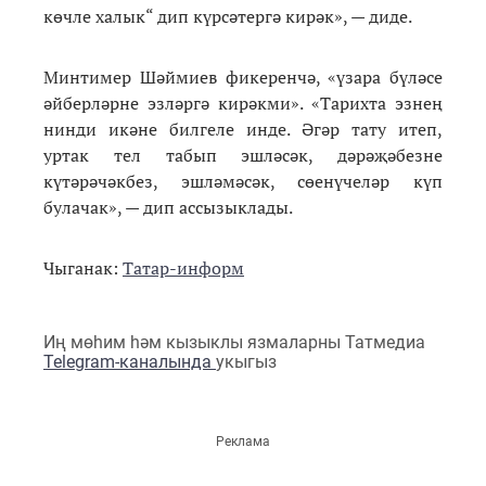
көчле халык“ дип күрсәтергә кирәк», — диде.
Минтимер Шәймиев фикеренчә, «үзара бүләсе
әйберләрне эзләргә кирәкми». «Тарихта эзнең
нинди икәне билгеле инде. Әгәр тату итеп,
уртак тел табып эшләсәк, дәрәҗәбезне
күтәрәчәкбез, эшләмәсәк, сөенүчеләр күп
булачак», — дип ассызыклады.
Чыганак:
Татар-информ
Иң мөһим һәм кызыклы язмаларны Татмедиа
Telegram-каналында
укыгыз
Реклама