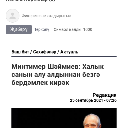
Җибәрү
Теркәлү
Cимвол калды:
1000
Баш бит
Сәхифәләр
Актуаль
Минтимер Шәймиев: Халык
санын алу алдыннан безгә
бердәмлек кирәк
Редакция
25 сентябрь 2021 - 07:26