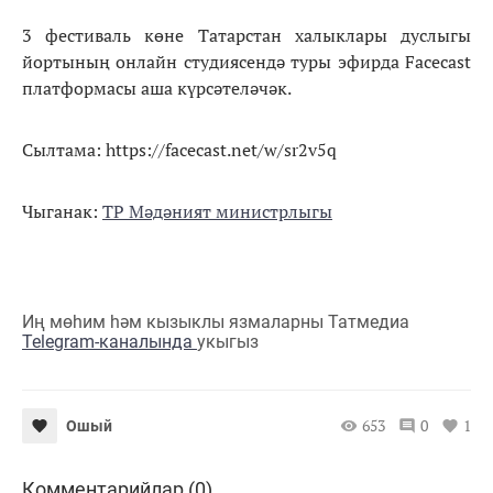
3 фестиваль көне Татарстан халыклары дуслыгы
йортының онлайн студиясендә туры эфирда Facecast
платформасы аша күрсәтеләчәк.
Сылтама: https://facecast.net/w/sr2v5q
Чыганак:
ТР Мәдәният министрлыгы
Иң мөһим һәм кызыклы язмаларны Татмедиа
Telegram-каналында
укыгыз
653
0
1
Ошый
Комментарийлар (0)