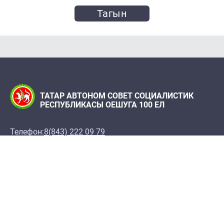
Тагын
ТАТАР АВТОНОМ СОВЕТ СОЦИАЛИСТИК
РЕСПУБЛИКАСЫ ОЕШУГА 100 ЕЛ
Телефон:
8(843) 222 09 79
«Татарстан» журналы редакциясе
Редакция адресы: 420066, Казан ш., Декабристлар
ур., 2
100let.tassr@mail.ru
Татарстан Республикасы Фәннәр академиясе
Мәрҗани ис. Тарих институты, ТР ФА Татар
энциклопедиясе һәм төбәкне өйрәнү институты,
Татарстан Республикасы Милли архивы ярдәме
белән.