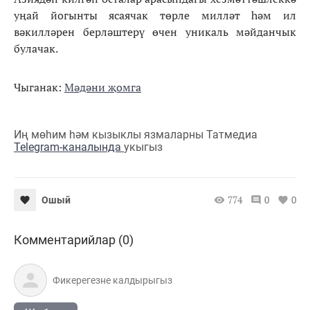
уңай йогынты ясаячак төрле милләт һәм ил
вәкилләрен берләштерү өчен уникаль мәйданчык
булачак.
Чыганак:
Мәдәни җомга
Иң мөһим һәм кызыклы язмаларны Татмедиа
Telegram-каналында
укыгыз
774
0
0
Ошый
Комментарийлар (0)