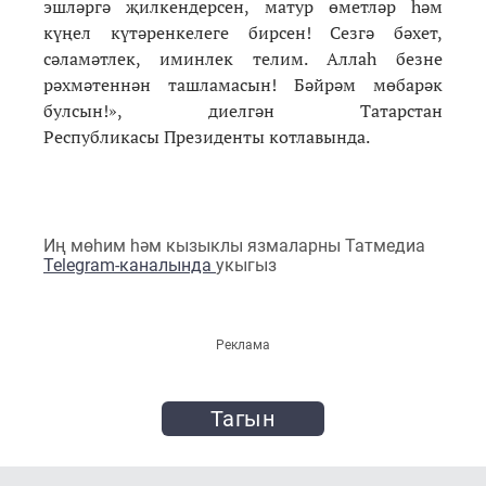
эшләргә җилкендерсен, матур өметләр һәм
күңел күтәренкелеге бирсен! Сезгә бәхет,
сәламәтлек, иминлек телим. Аллаһ безне
рәхмәтеннән ташламасын! Бәйрәм мөбарәк
булсын!», диелгән Татарстан
Республикасы Президенты котлавында.
Иң мөһим һәм кызыклы язмаларны Татмедиа
Telegram-каналында
укыгыз
Реклама
Тагын