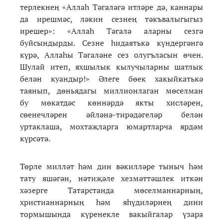
терлекнең «Аллаһ Тәгаләгә итләре дә, каннары
да ирешмәс, ләкин сезнең тәкъвалыгыгыз
ирешер»: «Аллаһ Тәгалә аларны сезгә
буйсындырды. Сезне һидаятькә күндергәнгә
күрә, Аллаһы Тәгаләне сез олугъласын өчен.
Шулай итеп, яхшылык кылучыларны шатлык
белән куандыр!» Әлеге бөек хакыйкатькә
таянып, дөньядагы миллионлаган мөселман
бу мөкатдәс көннәрдә якты хисләрен,
сөенечләрен әйләнә-тирәдәгеләр белән
уртаклаша, мохтаҗларга юмартларча ярдәм
күрсәтә.
Төрле милләт һәм дин вәкилләре тыныч һәм
тату яшәгән, нәтиҗәле хезмәттәшлек иткән
хәзерге Татарстанда мөселманнарның,
христианнарның һәм яһүдиләрнең дини
тормышында күренекле вакыйгалар үзара