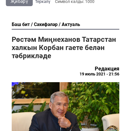
Җибәрү
Теркәлү
Cимвол калды:
1000
Баш бит
Сәхифәләр
Актуаль
Рөстәм Миңнеханов Татарстан
халкын Корбан гаете белән
тәбрикләде
Редакция
19 июль 2021 - 21:56