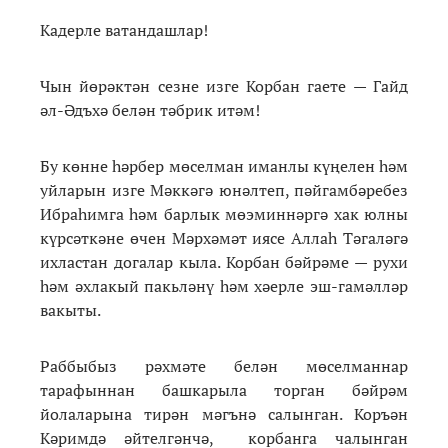
Кадерле ватандашлар!
Чын йөрәктән сезне изге Корбан гаете — Гайд
әл-Әдъхә белән тәбрик итәм!
Бу көнне һәрбер мөселман иманлы күңелен һәм
уйларын изге Мәккәгә юнәлтеп, пәйгамбәребез
Ибраһимга һәм барлык мөэминнәргә хак юлны
күрсәткәне өчен Мәрхәмәт иясе Аллаһ Тәгаләгә
ихластан догалар кыла. Корбан бәйрәме — рухи
һәм әхлакый пакьләнү һәм хәерле эш-гамәлләр
вакыты.
Раббыбыз рәхмәте белән мөселманнар
тарафыннан башкарыла торган бәйрәм
йолаларына тирән мәгънә салынган. Коръән
Кәримдә әйтелгәнчә, корбанга чалынган