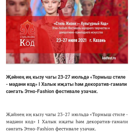
Җәйнең иң кызу чагы 23-27 июльдә «Тормыш стиле
- мәдәни код» I Халык иҗаты һәм декоратив-гамәли
сәнгать Этно-Fashion фестивале узачак.
Җәйнең иң кызу чагы 23-27 июльдә «Тормыш стиле -
мәдәни код» I Халык иҗаты һәм декоратив-гамәли
сәнгать Этно-Fashion фестивале узачак.