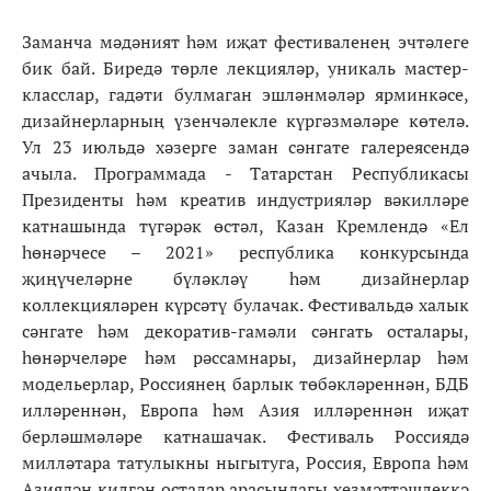
Заманча мәдәният һәм иҗат фестиваленең эчтәлеге
бик бай. Биредә төрле лекцияләр, уникаль мастер-
класслар, гадәти булмаган эшләнмәләр ярминкәсе,
дизайнерларның үзенчәлекле күргәзмәләре көтелә.
Ул 23 июльдә хәзерге заман сәнгате галереясендә
ачыла. Программада - Татарстан Республикасы
Президенты һәм креатив индустрияләр вәкилләре
катнашында түгәрәк өстәл, Казан Кремлендә «Ел
һөнәрчесе – 2021» республика конкурсында
җиңүчеләрне бүләкләү һәм дизайнерлар
коллекцияләрен күрсәтү булачак. Фестивальдә халык
сәнгате һәм декоратив-гамәли сәнгать осталары,
һөнәрчеләре һәм рәссамнары, дизайнерлар һәм
модельерлар, Россиянең барлык төбәкләреннән, БДБ
илләреннән, Европа һәм Азия илләреннән иҗат
берләшмәләре катнашачак. Фестиваль Россиядә
милләтара татулыкны ныгытуга, Россия, Европа һәм
Азиядән килгән осталар арасындагы хезмәттәшлеккә