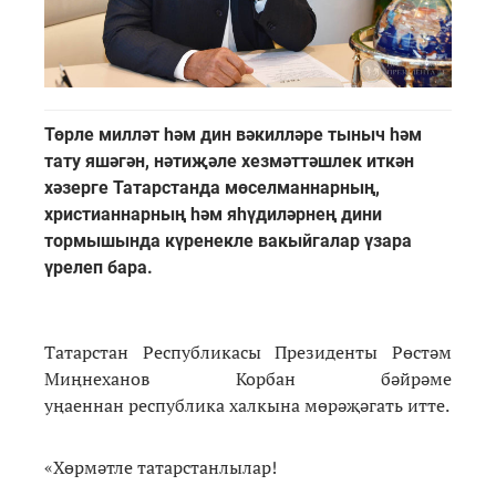
Төрле милләт һәм дин вәкилләре тыныч һәм
тату яшәгән, нәтиҗәле хезмәттәшлек иткән
хәзерге Татарстанда мөселманнарның,
христианнарның һәм яһүдиләрнең дини
тормышында күренекле вакыйгалар үзара
үрелеп бара.
Татарстан Республикасы Президенты Рөстәм
Миңнеханов Корбан бәйрәме
уңаеннан республика халкына мөрәҗәгать итте.
«Хөрмәтле татарстанлылар!