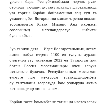
үрелеп бара. Республикабызда һәрчак рухи
берләшү, аңлашу, дустанә аралашу шартларында
уза торган Корбан бәйрәменнән соң күп тә
үтмәстән, без Богородица монастыренда яңадан
торгызылган Казан Мәрьям Ана иконасы
соборының изгеләндерелүе шаһиты
булачакбыз.
Зур тарихи дата — Идел Болгарстанының ислам
динен кабул итүенә 1100 ел тулуны зурлап
билгеләп үтү уңаеннан 2022 ел Татарстан һәм
бөтен Россия мөселманнары өчен аеруча
истәлекле булачак. Республиканың мөселман
өммәте һәм мөхтәрәм ватандашларыбыз
бу тантананы әзерләүдә һәм уздыруда актив
катнашырлар дип ышанам.
Корбан гаете һәммәбезне тагын да игелеклерәк