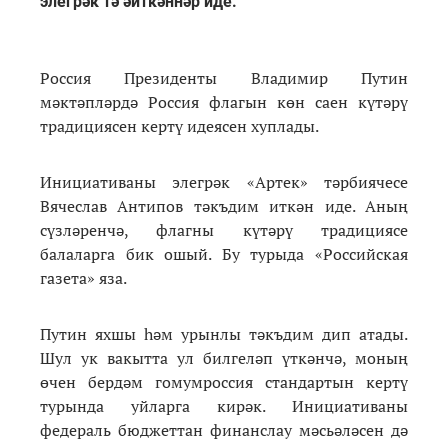
элегрәк тә әйткәннәр иде.
Россия Президенты Владимир Путин
мәктәпләрдә Россия флагын көн саен күтәрү
традициясен кертү идеясен хуплады.
Инициативаны элегрәк «Артек» тәрбиячесе
Вячеслав Антипов тәкъдим иткән иде. Аның
сүзләренчә, флагны күтәрү традициясе
балаларга бик ошый. Бу турыда «Российская
газета» яза.
Путин яхшы һәм урынлы тәкъдим дип атады.
Шул ук вакытта ул билгеләп үткәнчә, моның
өчен бердәм гомумроссия стандартын кертү
турында уйларга кирәк. Инициативаны
федераль бюджеттан финанслау мәсьәләсен дә