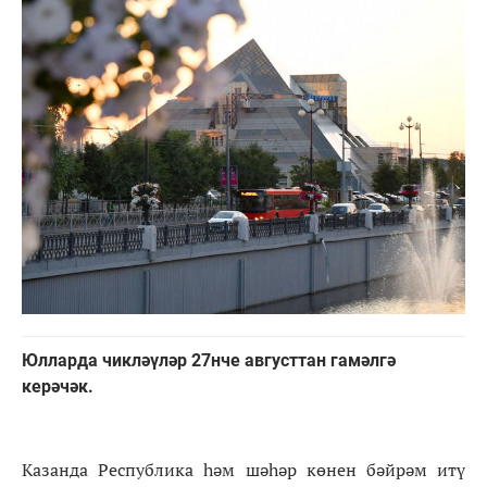
Юлларда чикләүләр 27нче августтан гамәлгә
керәчәк.
Казанда Республика һәм шәһәр көнен бәйрәм итү