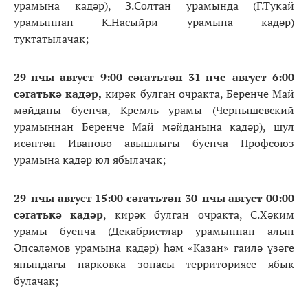
урамына кадәр), З.Солтан урамында (Г.Тукай
урамыннан К.Насыйри урамына кадәр)
туктатылачак;
29-нчы август 9:00 сәгатьтән 31-нче август 6:00
сәгатькә кадәр,
кирәк булган очракта, Беренче Май
мәйданы буенча, Кремль урамы (Чернышевский
урамыннан Беренче Май мәйданына кадәр), шул
исәптән Иваново авышлыгы буенча Профсоюз
урамына кадәр юл ябылачак;
29-нчы август 15:00 сәгатьтән 30-нчы август 00:00
сәгатькә кадәр
, кирәк булган очракта, С.Хәким
урамы буенча (Декабристлар урамыннан алып
Әпсәләмов урамына кадәр) һәм «Казан» гаилә үзәге
янындагы парковка зонасы территориясе ябык
булачак;