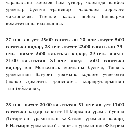
чараларына әзерлек һәм үткәрү чорында кайбер
урамнар буенча транспорт чаралары хәрәкәте
чикләнәчәк. Тиешле карар шәһәр Башкарма
комитетында имзаланды.
27-нче август 23:00 сәгатьтән 28-нче август 5:00
сәгатькә кадәр, 28-нче август 23:00 сәгатьтән 29-
нчы август 5:00 сәгатькә кадәр, 29-нчы август
21:00 сәгатьтән 31-нче август 5:00 сәгатькә
кадәр,
юл Меңьеллык мәйданы буенча, Ташаяк
урамыннан Батурин урамына кадәрге участокта
(шәһәр җәмәгать транспорты маршрутларыннан
тыш) ябылачак;
28-нче август 20:00 сәгатьтән 31-нче август 11:00
сәгатькә кадәр
хәрәкәт Ш.Мәрҗани урамы буенча
(Татарстан урамыннан Ф.Кәрим урамына кадәр),
К.Насыйри урамында (Татарстан урамыннан Ф.Кәрим