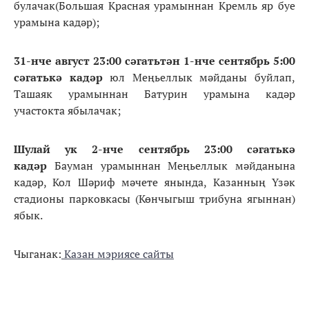
булачак(Большая Красная урамыннан Кремль яр буе
урамына кадәр);
31-нче август 23:00 сәгатьтән 1-нче сентябрь 5:00
сәгатькә кадәр
юл Меңьеллык мәйданы буйлап,
Ташаяк урамыннан Батурин урамына кадәр
участокта ябылачак;
Шулай ук 2-нче сентябрь 23:00 сәгатькә
кадәр
Бауман урамыннан Меңьеллык мәйданына
кадәр, Кол Шәриф мәчете янында, Казанның Үзәк
стадионы парковкасы (Көнчыгыш трибуна ягыннан)
ябык.
Чыганак:
Казан мэриясе сайты