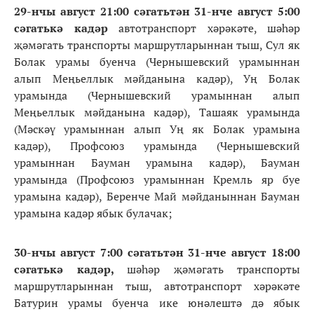
29-нчы август 21:00 сәгатьтән 31-нче август 5:00
сәгатькә кадәр
автотранспорт хәрәкәте, шәһәр
җәмәгать транспорты маршрутларыннан тыш, Сул як
Болак урамы буенча (Чернышевский урамыннан
алып Меңьеллык мәйданына кадәр), Уң Болак
урамында (Чернышевский урамыннан алып
Меңьеллык мәйданына кадәр), Ташаяк урамында
(Мәскәү урамыннан алып Уң як Болак урамына
кадәр), Профсоюз урамында (Чернышевский
урамыннан Бауман урамына кадәр), Бауман
урамында (Профсоюз урамыннан Кремль яр буе
урамына кадәр), Беренче Май мәйданыннан Бауман
урамына кадәр ябык булачак;
30-нчы август 7:00 сәгатьтән 31-нче август 18:00
сәгатькә кадәр,
шәһәр җәмәгать транспорты
маршрутларыннан тыш, автотранспорт хәрәкәте
Батурин урамы буенча ике юнәлештә дә ябык