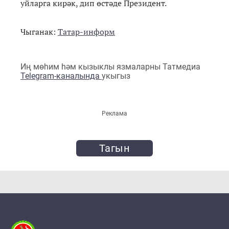
уйларга кирәк, дип өстәде Президент.
Чыганак:
Татар-информ
Иң мөһим һәм кызыклы язмаларны Татмедиа
Telegram-каналында
укыгыз
Реклама
Тагын