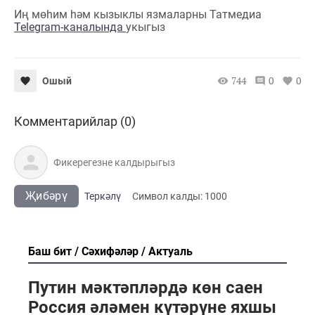
Иң мөһим һәм кызыклы язмаларны Татмедиа
Telegram-каналында
укыгыз
744
0
0
Ошый
Комментарийлар (0)
Җибәрү
Теркәлү
Cимвол калды:
1000
Баш бит
Сәхифәләр
Актуаль
Путин мәктәпләрдә көн саен
Россия әләмен күтәрүне яхшы