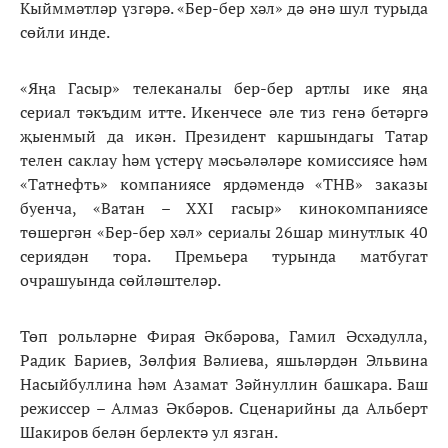
Кыйммәтләр үзгәрә. «Бер-бер хәл» дә әнә шул турыда
сөйли инде.
«Яңа Гасыр» телеканалы бер-бер артлы ике яңа
сериал тәкъдим итте. Икенчесе әле тиз генә бетәргә
җыенмый да икән. Президент каршындагы Татар
телен саклау һәм үстерү мәсьәләләре комиссиясе һәм
«Татнефть» компаниясе ярдәмендә «ТНВ» заказы
буенча, «Ватан – XXI гасыр» кинокомпаниясе
төшергән «Бер-бер хәл» сериалы 26шар минутлык 40
сериядән тора. Премьера турында матбугат
очрашуында сөйләштеләр.
Төп рольләрне Фирая Әкбәрова, Гамил Әсхәдулла,
Радик Бариев, Зөлфия Вәлиева, яшьләрдән Эльвина
Насыйбуллина һәм Азамат Зәйнуллин башкара. Баш
режиссер – Алмаз Әкбәров. Сценарийны да Альберт
Шакиров белән берлектә ул язган.