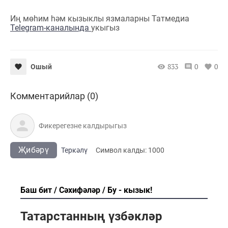
Иң мөһим һәм кызыклы язмаларны Татмедиа
Telegram-каналында
укыгыз
833
0
0
Ошый
Комментарийлар (0)
Җибәрү
Теркәлү
Cимвол калды:
1000
Баш бит
Сәхифәләр
Бу - кызык!
Татарстанның үзбәкләр