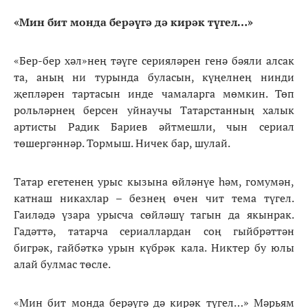
«Мин бит монда берәүгә дә кирәк түгел…»
«Бер-бер хәл»нең тәүге серияләрен генә бәяли алсак
та, аның ни турында буласын, күңелнең нинди
җепләрен тартасын инде чамаларга мөмкин. Төп
рольләрнең берсен уйнаучы Татарстанның халык
артисты Радик Бариев әйтмешли, чын сериал
төшергәннәр. Тормыш. Ничек бар, шулай.
Татар егетенең урыс кызына өйләнүе һәм, гомумән,
катнаш никахлар – безнең өчен чит тема түгел.
Гаиләдә үзара урысча сөйләшү тагын да якынрак.
Гадәттә, татарча сериаллардан соң гыйбрәттән
бигрәк, гайбәткә урын күбрәк кала. Никтер бу юлы
алай булмас төсле.
«Мин бит монда берәүгә дә кирәк түгел…» Мәрьям