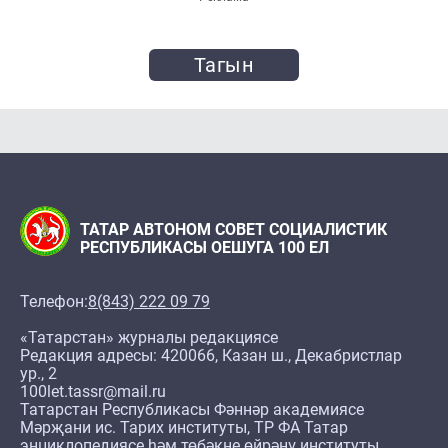
Тагын
ТАТАР АВТОНОМ СОВЕТ СОЦИАЛИСТИК
РЕСПУБЛИКАСЫ ОЕШУГА 100 ЕЛ
Телефон:
8(843) 222 09 79
«Татарстан» журналы редакциясе
Редакция адресы: 420066, Казан ш., Декабристлар
ур., 2
100let.tassr@mail.ru
Татарстан Республикасы Фәннәр академиясе
Мәрҗани ис. Тарих институты, ТР ФА Татар
энциклопедиясе һәм төбәкне өйрәнү институты,