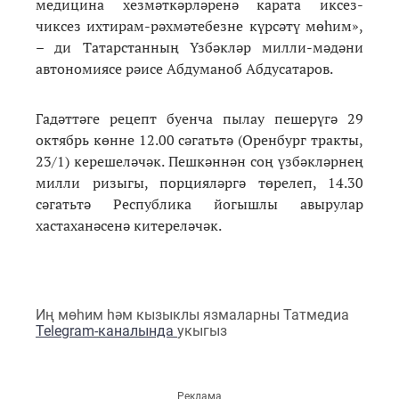
медицина хезмәткәрләренә карата иксез-
чиксез ихтирам-рәхмәтебезне күрсәтү мөһим»,
– ди Татарстанның Үзбәкләр милли-мәдәни
автономиясе рәисе Абдуманоб Абдусатаров.
Гадәттәге рецепт буенча пылау пешерүгә 29
октябрь көнне 12.00 сәгатьтә (Оренбург тракты,
23/1) керешеләчәк. Пешкәннән соң үзбәкләрнең
милли ризыгы, порцияләргә төрелеп, 14.30
сәгатьтә Республика йогышлы авырулар
хастаханәсенә китереләчәк.
Иң мөһим һәм кызыклы язмаларны Татмедиа
Telegram-каналында
укыгыз
Реклама