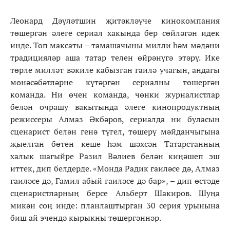
Леонард Дәүләтшин җитәкләүче кинокомпания
төшергән әлеге сериал хакында бер сөйләгән идек
инде. Төп максаты – тамашачыны милли һәм мәдәни
традицияләр аша татар телен өйрәнүгә этәрү. Ике
төрле милләт вәкиле кабызган гаилә учагын, андагы
мөнәсәбәтләрне күтәргән сериалны төшергән
команда. Ни өчен команда, чөнки журналистлар
белән очрашу вакытында әлеге кинопродуктның
режиссеры Алмаз Әкбәров, сериалда ни буласын
сценарист белән генә түгел, төшерү мәйданчыгына
җыелган бөтен кеше һәм шәхсән Татарстанның
халык шагыйре Разил Вәлиев белән киңәшеп эш
иттек, дип белдерде. «Монда Радик гаиләсе дә, Алмаз
гаиләсе дә, Гамил абый гаиләсе дә бар», – дип өстәде
сценаристларның берсе Альберт Шакиров. Шуңа
микән соң инде: планлаштырган 30 серия урынына
биш ай эчендә кырыкны төшергәннәр.