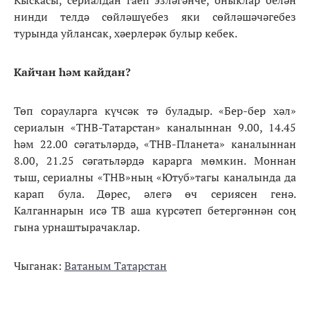
нинди телдә сөйләшүебез яки сөйләшәчәгебез
турында уйлансак, хәерлерәк булыр кебек.
Кайчан һәм кайдан?
Төп сорауларга күчсәк тә буладыр. «Бер-бер хәл»
сериалын «ТНВ-Татарстан» каналыннан 9.00, 14.45
һәм 22.00 сәгатьләрдә, «ТНВ-Планета» каналыннан
8.00, 21.25 сәгатьләрдә карарга мөмкин. Моннан
тыш, сериалны «ТНВ»ның «Ютуб»тагы каналында да
карап була. Дөрес, әлегә өч сериясен генә.
Калганнарын исә ТВ аша күрсәтеп бетергәннән соң
гына урнаштырачаклар.
Чыганак:
Ватаным Татарстан