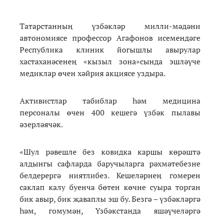
Татарстанның үзбәкләр милли-мәдәни
автономиясе профессор Агафонов исемендәге
Республика клиник йогышлы авырулар
хастаханәсенең «кызыл зона»сында эшләүче
медиклар өчен хәйрия акциясе уздыра.
Активистлар табиблар һәм медицина
персоналы өчен 400 кешегә үзбәк пылавы
әзерләячәк.
«Шул рәвешле без ковидка каршы көрәштә
алдынгы сафларда баручыларга рәхмәтебезне
белдерергә ниятлибез. Кешеләрнең гомерен
саклап калу буенча бөтен көчне суыра торган
бик авыр, бик җаваплы эш бу. Безгә – үзбәкләргә
һәм, гомумән, Үзбәкстанда яшәүчеләргә