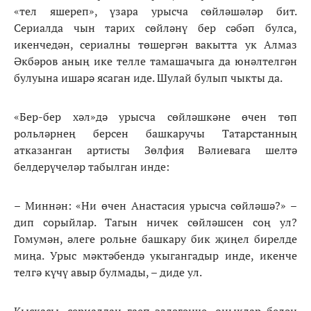
«тел яшереп», үзара урысча сөйләшәләр бит.
Сериалда чын тарих сөйләнү бер сәбәп булса,
икенчедән, сериалны төшергән вакытта ук Алмаз
Әкбәров аның ике телле тамашачыга да юнәлтелгән
булуына ишарә ясаган иде. Шулай булып чыкты да.
«Бер-бер хәл»дә урысча сөйләшкәне өчен төп
рольләрнең берсен башкаручы Татарстанның
атказанган артисты Зөлфия Вәлиевага шелтә
белдерүчеләр табылган инде:
– Миннән: «Ни өчен Анастасия урысча сөйләшә?» –
дип сорыйлар. Тагын ничек сөйләшсен соң ул?
Гомумән, әлеге рольне башкару бик җиңел бирелде
миңа. Урыс мәктәбендә укыгангадыр инде, икенче
телгә күчү авыр булмады, – диде ул.
Кыскасы, сериалдан гаеп эзләгәнче, оныклар белән