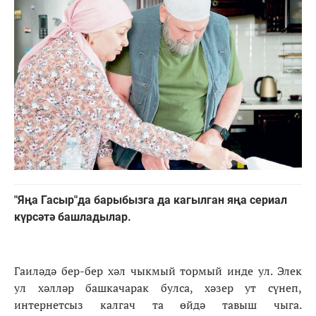
"Яңа Гасыр"да барыбызга да кагылган яңа сериал
күрсәтә башладылар.
Гаиләдә бер-бер хәл чыкмый тормый инде ул. Элек
ул хәлләр башкачарак булса, хәзер ут сүнеп,
интернетсыз калгач та өйдә тавыш чыга.