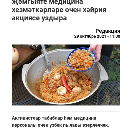
җәмгыяте медицина
хезмәткәрләре өчен хәйрия
акциясе уздыра
Редакция
29 октябрь 2021 - 11:00
Активистлар табиблар һәм медицина
персоналы өчен үзбәк пылавы әзерләячәк.