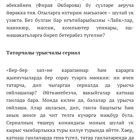
әбекәйнең (Фирая Әкбәрова) бу сүзләре аеруча
йөрәккә тия. Олыларга ихтирам мәсьәләсе – шулай ук
үзәктә. Без булган бар игътибарыбызны «Лайк»лар,
маникюр, массаж, компьютер уеннары, эш-
мәшәкатьләргә биреп бетерәбез түгелме?
Татарчалы-урысчалы сериал
«Бер-бер хәл»не караганнар һәм карарга
җыенучыларда бер сорау туарга мөмкин: ни өчен
татарча, дип чыгарган сериалда да урысча
сөйләшәләр? Әйткәнебезчә, вакыйгалар катнаш
гаиләдә бара. Монда килен дә, балалар да урысча
сөйләшә. Алар аңласын, дип, гаилә башлыгы һәм
аның әнисе дә чит телгә күчәргә мәҗбүр була.
Сериалның төшерү командасы моның шулай ук
кырыс чынбарлыкка туры килүе турында әйтте. Хәер,
катнаш гаиләләрдә генә түгел, татар гаиләләрендә дә