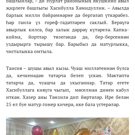
башлыйлар, – ди Нурлат районының Якушкино авыл
җирлеге башлыгы Хасибулла Хәмидуллин. – Авылда
барлык милли бәйрәмнәрне дә бергәләп үткәрәбез.
Һәр гаилә үз гореф-гадәтләрен саклый. Берәүгә
авырлык килсә, бар халык дәррәү күтәрелә. Капка-
койма, йортлар төзегәндә дә, бер-берсеннән
уздырырга тырышу бар. Барыбыз да матурлыкка,
чисталыкка омтыла.
Таисия – шушы авыл кызы. Чуаш милләтеннән булса
да, кечкенәдән татарча белеп үскән. Мәктәптә
татарча да, чуашча да укыганнар. Татар егете
Хасибуллага кияүгә чыгып, мөселман динен кабул
иткән. Хәзер аны Тәнзилә дип йөртәләр. Ире белән
25 ел буе матур гомер кичерә, ике бала үстерәләр.