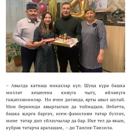
– Авылда катнаш никахлар күп. Шуңа күрә башка
милләт кешесенә кияүгә чыгу, өйләнүгә
гаҗәпләнмиләр. Ни өчен дигәндә, ярты авыл шулай.
Мин бернинди авырлыгын да тоймадым. Әлбәттә,
башка җиргә баргач, исем-фамилиям татар булгач,
мине татар дип уйлаучылар да бар. Ике тел дә якын,
күбрәк татарча аралашам, – ди Таисия-Тәнзилә.