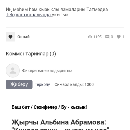
Иң мөһим һәм кызыклы язмаларны Татмедиа
Telegram-каналында
укыгыз
1195
0
1
Ошый
Комментарийлар (0)
Җибәрү
Теркәлү
Cимвол калды:
1000
Баш бит
Сәхифәләр
Бу - кызык!
Җырчы Альбина Абрамова: