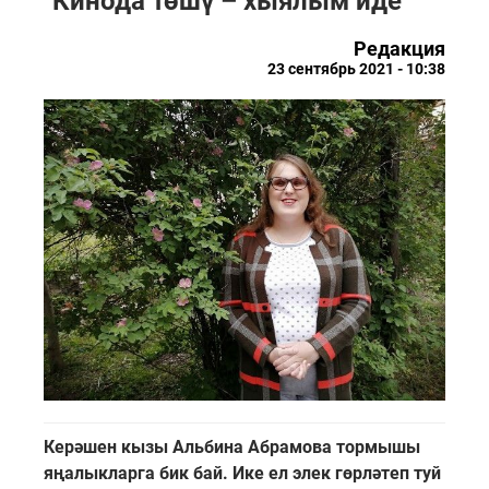
"Кинода төшү – хыялым иде"
Редакция
23 сентябрь 2021 - 10:38
Керәшен кызы Альбина Абрамова тормышы
яңалыкларга бик бай. Ике ел элек гөрләтеп туй