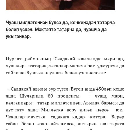
Чуаш милләтеннән булса да, кечкенәдән татарча
белеп үскән. Мәктәптә татарча да, чуашча да
укыганнар.
Нурлат районының Салдакай авылында марилар,
чуашлар – татарча, татарлар марича һәм удмуртча да
сөйләшә. Бу авыл шул ягы белән үзенчәлекле.
– Салдакай авылы зур түгел. Бүген анда 450ләп кеше
яши. Шуларның 80 проценты – чуаш, мари,
калганнары – татар милләтеннән. Авылда барысы да
дус-тату яши. Милләткә аеру дигән нәрсә юк.
Чуашлар мәчеткә сәдакага кадәр китерә. Берәр
сәбәп белән азан әйтелмәсә, аптырап шалтырата