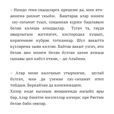
– Нинди генә уңышларга ирешсәм дә, мин әти-
әниемә рәхмәт укыйм. Баштарак алар минем
сау-сәламәт туып, соңыннан күрми башлавым
белән килешә алмадылар. Тугач та, гәүдә
авырлыгым җитмәгәч, кислородка кушып,
кирәгеннән күбрәк тотканнар. Шул вакытта
күзләремә зыян килгән. Байтак вакыт узгач, әти
белән әни минем белән булган хәлне язмыш
сынавы дип кабул иткән, – ди Альбина.
– Алар мине кызганып утырмаган, шулай
булгач, мин дә үземне сау-сәламәт итеп
тойдым. Беркайчан да кимсенмәдем.
Хәзер инде кызның янәшәсендә насыйп яры
бар. Алар бәхетле мизгелләр кичерә: ире Рөстәм
белән бәби сөяләр.