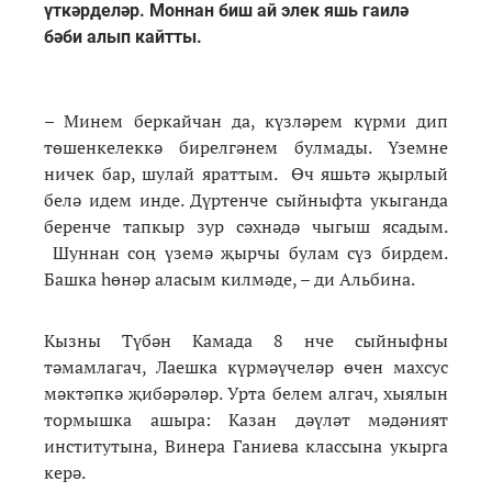
үткәрделәр. Моннан биш ай элек яшь гаилә
бәби алып кайтты.
– Минем беркайчан да, күзләрем күрми дип
төшенкелеккә бирелгәнем булмады. Үземне
ничек бар, шулай яраттым. Өч яшьтә җырлый
белә идем инде. Дүртенче сыйныфта укыганда
беренче тапкыр зур сәхнәдә чыгыш ясадым.
Шуннан соң үземә җырчы булам сүз бирдем.
Башка һөнәр аласым килмәде, – ди Альбина.
Кызны Түбән Камада 8 нче сыйныфны
тәмамлагач, Лаешка күрмәүчеләр өчен махсус
мәктәпкә җибәрәләр. Урта белем алгач, хыялын
тормышка ашыра: Казан дәүләт мәдәният
институтына, Винера Ганиева классына укырга
керә.