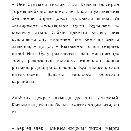
– Әни булуыма тиздән 5 ай. Кызым Гөлсирин
тормышыбызга ямь өстәде. Бәбигә узганымны
белгәннән бирле рәхәт дулкында яшим. Ул
хисләремне аңлатырлык түгел! Күрмәвем дә
комачау итми. Сабый дөньяга килеп, аны
кулларыма алу мизгелен һич кенә дә оныта
алмыйм, – ди ул. – Кызымны тотып сөярлек
инде! Әни булу рәхәтлеген чын мәгънәсендә
тоеп, рәхәтләнеп имезәм. Әкренләп башка
ризыклар да бирә башладык. Күз тимәсен, елап
интектерми. Баланы гаиләбез бергәләп
карыйбыз.
Альбина декрет ялында да тик утырмый.
Кызымның тыныч булуы иҗатка ярдәм итә, ди
ул.
– Бер ел элек “Минем җырым” дигән җырга