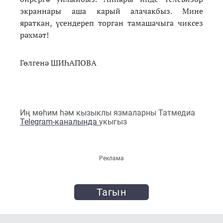
экраннары аша карый алачакбыз. Мине
яраткан, үсендереп торган тамашачыга чиксез
рәхмәт!
Гөлгенә ШИҺАПОВА
Иң мөһим һәм кызыклы язмаларны Татмедиа
Telegram-каналында
укыгыз
Реклама
Тагын