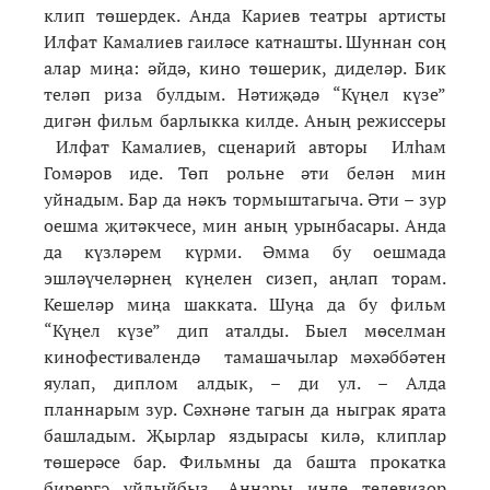
клип төшердек. Анда Кариев театры артисты
Илфат Камалиев гаиләсе катнашты. Шуннан соң
алар миңа: әйдә, кино төшерик, диделәр. Бик
теләп риза булдым. Нәтиҗәдә “Күңел күзе”
дигән фильм барлыкка килде. Аның режиссеры
Илфат Камалиев, сценарий авторы Илһам
Гомәров иде. Төп рольне әти белән мин
уйнадым. Бар да нәкъ тормыштагыча. Әти – зур
оешма җитәкчесе, мин аның урынбасары. Анда
да күзләрем күрми. Әмма бу оешмада
эшләүчеләрнең күңелен сизеп, аңлап торам.
Кешеләр миңа шакката. Шуңа да бу фильм
“Күңел күзе” дип аталды. Быел мөселман
кинофестивалендә тамашачылар мәхәббәтен
яулап, диплом алдык, – ди ул. – Алда
планнарым зур. Сәхнәне тагын да ныграк ярата
башладым. Җырлар яздырасы килә, клиплар
төшерәсе бар. Фильмны да башта прокатка
бирергә уйлыйбыз. Аннары инде телевизор