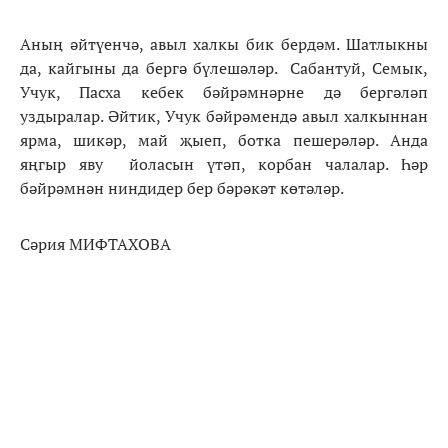
Аның әйтүенчә, авыл халкы бик бердәм. Шатлыкны
да, кайгыны да бергә бүлешәләр. Сабантуй, Семык,
Учук, Пасха кебек бәйрәмнәрне дә бергәләп
уздыралар. Әйтик, Учук бәйрәмендә авыл халкыннан
ярма, шикәр, май җыеп, ботка пешерәләр. Анда
яңгыр яву йоласын үтәп, корбан чалалар. Һәр
бәйрәмнән ниндидер бер бәрәкәт көтәләр.
Сәрия МИФТАХОВА