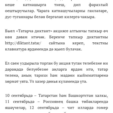
кеше катнашырга тиеш, дип фаразлый
оештыручылар. Чарага катнашучыларны гаиләләре,
дус-туганнары белән бергәләп килергә чакыра.
Быел «Татарча диктант» акциясе алтынчы тапкыр өч
көн дәвам итәчәк. Беренче тапкыр диктантны
http://diktant.tatar/ сайтына кереп, текстны
клавиатура ярдәмендә дә җыеп булачак.
Ел саен уздырыла торган бу акция туган телебезне ни
дәрәҗәдә белүебезне аңларга ярдәм итә, татар
теленә, аның тарихи һәм мәдәни кыйммәтләренә
хөрмәт уята. Ул хәзер дөнья күләмендә үтә.
10 сентябрьдә – Татарстан һәм Башкортстан халкы,
11 сентябрьдә – Россиянең башка төбәкләрендә
яшәүчеләр, 12 сентябрьдә – чит илләрдә гомер