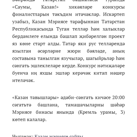
«Саумы, Казан!» хикәяләре конкурсы
финалистларын тәкъдим итәчәкләр. Искәртеп
узабыз, Казан Мэриясе тарафыннан Татарстан
Республикасында Туган телләр һәм халыклар
бердәмлеге елында башлап җибәрелгән проект
яз көне старт алды. Татар яки рус телләрендә
язылган әсәрләрне жюри бәяләде, аның
составына танылган язучылар, шагыйрьләр һәм
сәнгать эшлеклеләре керде. Конкурс нәтиҗәләре
буенча иң яхшы эшләр керәчәк китап нәшер
ителәчәк.
«Казан тавышлары» әдәби-сәнгать кичәсе 20:00
сәгатьтә башлана, тамашачыларны шәһәр
Мэриясе бинасы янында (Кремль урамы, 3)
көтеп калалар.
Чыганак:
Казан мэриясе сайты