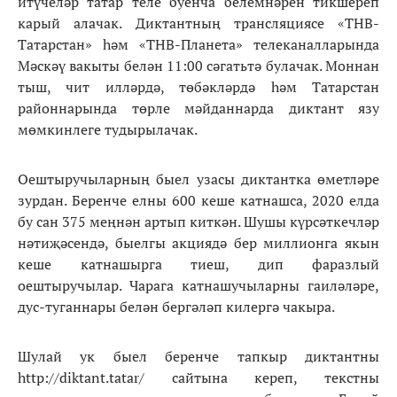
итүчеләр татар теле буенча белемнәрен тикшереп
карый алачак. Диктантның трансляциясе «ТНВ-
Татарстан» һәм «ТНВ-Планета» телеканалларында
Мәскәү вакыты белән 11:00 сәгатьтә булачак. Моннан
тыш, чит илләрдә, төбәкләрдә һәм Татарстан
районнарында төрле мәйданнарда диктант язу
мөмкинлеге тудырылачак.
Оештыручыларның быел узасы диктантка өметләре
зурдан. Беренче елны 600 кеше катнашса, 2020 елда
бу сан 375 меңнән артып киткән. Шушы күрсәткечләр
нәтиҗәсендә, быелгы акциядә бер миллионга якын
кеше катнашырга тиеш, дип фаразлый
оештыручылар. Чарага катнашучыларны гаиләләре,
дус-туганнары белән бергәләп килергә чакыра.
Шулай ук быел беренче тапкыр диктантны
http://diktant.tatar/ сайтына кереп, текстны