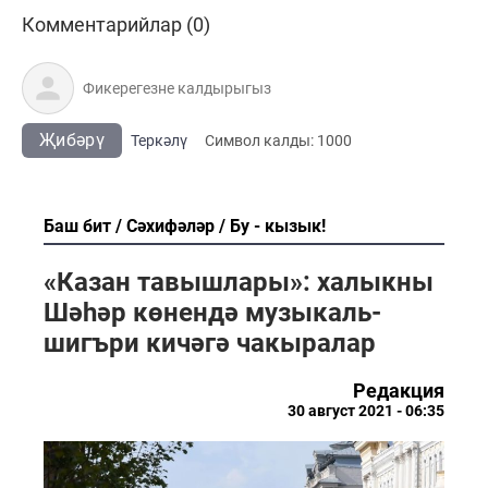
Комментарийлар (0)
Җибәрү
Теркәлү
Cимвол калды:
1000
Баш бит
Сәхифәләр
Бу - кызык!
«Казан тавышлары»: халыкны
Шәһәр көнендә музыкаль-
шигъри кичәгә чакыралар
Редакция
30 август 2021 - 06:35