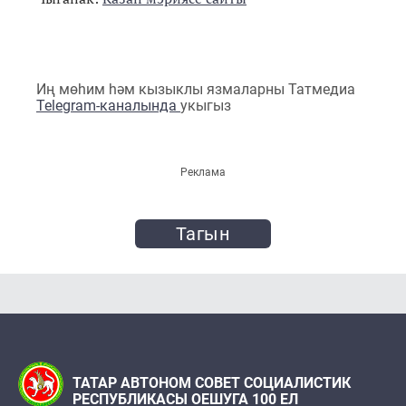
Иң мөһим һәм кызыклы язмаларны Татмедиа
Telegram-каналында
укыгыз
Реклама
Тагын
ТАТАР АВТОНОМ СОВЕТ СОЦИАЛИСТИК
РЕСПУБЛИКАСЫ ОЕШУГА 100 ЕЛ