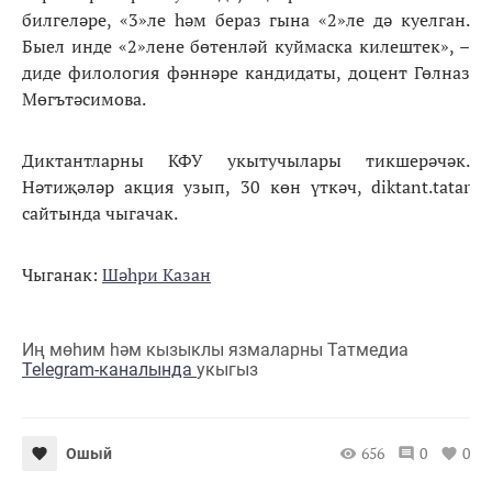
билгеләре, «3»ле һәм бераз гына «2»ле дә куелган.
Быел инде «2»лене бөтенләй куймаска килештек», –
диде филология фәннәре кандидаты, доцент Гөлназ
Мөгътәсимова.
Диктантларны КФУ укытучылары тикшерәчәк.
Нәтиҗәләр акция узып, 30 көн үткәч, diktant.tatar
сайтында чыгачак.
Чыганак:
Шәһри Казан
Иң мөһим һәм кызыклы язмаларны Татмедиа
Telegram-каналында
укыгыз
656
0
0
Ошый