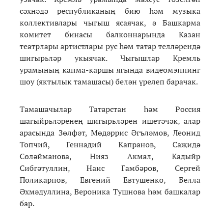
сәхнәдә республиканың бию һәм музыка
коллективлары чыгыш ясаячак, ә Башкарма
комитет бинасы балконнарында Казан
театрлары артистлары рус һәм татар телләрендә
шигырьләр укыячак. Чыгышлар Кремль
урамының капма-каршы ягында видеомэппинг
шоу (яктылык тамашасы) белән үрелеп барачак.
Тамашачылар Татарстан һәм Россия
шагыйрьләренең шигырьләрен ишетәчәк, алар
арасында Зөлфәт, Мөдәррис Әгъләмов, Леонид
Топчий, Геннадий Капранов, Саҗидә
Сөләйманова, Нияз Акмал, Кадыйр
Сибгәтуллин, Наис Гамбәров, Сергей
Поликарпов, Евгений Евтушенко, Белла
Әхмәдуллина, Вероника Тушнова һәм башкалар
бар.