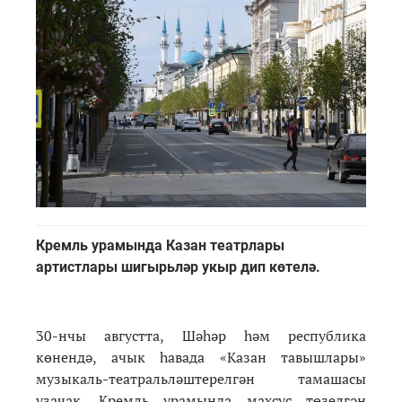
Кремль урамында Казан театрлары
артистлары шигырьләр укыр дип көтелә.
30-нчы августта, Шәһәр һәм республика
көнендә, ачык һавада «Казан тавышлары»
музыкаль-театральләштерелгән тамашасы
узачак. Кремль урамында махсус төзелгән