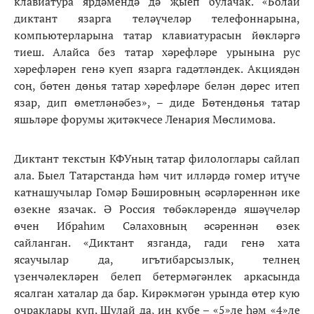
клавиатура ярдәмендә дә җыеп булачак. «Болай
диктант язарга теләүчеләр телефоннарына,
компьютерларына татар клавиатурасын йөкләргә
тиеш. Алайса без татар хәрефләре урынына рус
хәрефләрен генә куеп язарга гадәтләндек. Акциядән
соң, бөтен дөнья татар хәрефләре белән дөрес итеп
язар, дип өметләнәбез», – диде Бөтендөнья татар
яшьләре форумы җитәкчесе Ленария Мөслимова.
Диктант текстын КФУның татар филологлары сайлап
ала. Быел Татарстанда һәм чит илләрдә гомер итүче
катнашучылар Гомәр Бәшировның әсәрләреннән ике
өзекне язачак. Ә Россия төбәкләрендә яшәүчеләр
өчен Ибраһим Сәлаховның әсәреннән өзек
сайланган. «Диктант язганда, гади генә хата
ясаучылар да, игътибарсызлык, телнең
үзенчәлекләрен белеп бетермәгәнлек аркасында
ясалган хаталар да бар. Кирәкмәгән урында өтер кую
очраклары күп. Шулай да, иң күбе – «5»ле һәм «4»ле