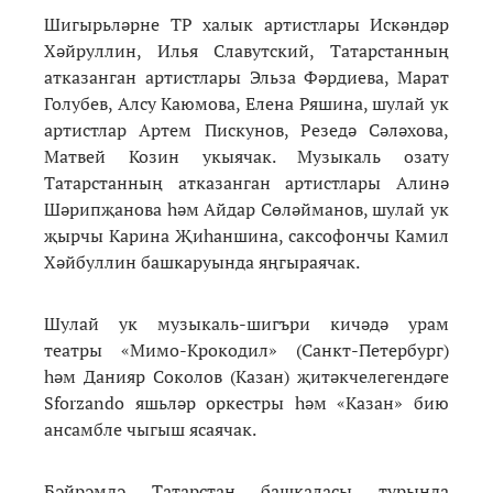
Шигырьләрне ТР халык артистлары Искәндәр
Хәйруллин, Илья Славутский, Татарстанның
атказанган артистлары Эльза Фәрдиева, Марат
Голубев, Алсу Каюмова, Елена Ряшина, шулай ук
артистлар Артем Пискунов, Резедә Сәләхова,
Матвей Козин укыячак. Музыкаль озату
Татарстанның атказанган артистлары Алинә
Шәрипҗанова һәм Айдар Сөләйманов, шулай ук
җырчы Карина Җиһаншина, саксофончы Камил
Хәйбуллин башкаруында яңгыраячак.
Шулай ук музыкаль-шигъри кичәдә урам
театры «Мимо-Крокодил» (Санкт-Петербург)
һәм Данияр Соколов (Казан) җитәкчелегендәге
Sforzando яшьләр оркестры һәм «Казан» бию
ансамбле чыгыш ясаячак.
Бәйрәмдә Татарстан башкаласы турында