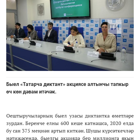
Быел «Татарча диктант» акциясе алтынчы тапкыр
өч көн дәвам итәчәк.
Оештыручыларның быел узасы диктантка өметләре
зурдан. Беренче елны 600 кеше катнашса, 2020 елда
бу сан 375 меңнән артып киткән. Шушы күрсәткечләр
нәтиҗәсендә, быелгы акциядә бер миллионга якын