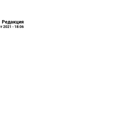
Редакция
т 2021 - 18:06