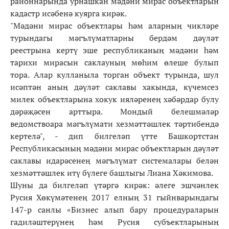
районнарында урнашкан мәдәни мирас объектларын
кадастр исәбенә куярга кирәк.
"Мәдәни мирас объектлары һәм аларның чикләре
турындагы мәгълүматларны бердәм дәүләт
реестрына кертү эше республиканың мәдәни һәм
тарихи мирасын саклауның мөһим өлеше булып
тора. Алар кулланыла торган объект турында, шул
исәптән аның дәүләт саклавы хакында, күчемсез
милек объектларына хокук ияләренең хәбәрдар булу
дәрәҗәсен арттыра. Мондый белешмәләр
ведомствоара мәгълүмати хезмәттәшлек тәртибендә
кертелә", - дип билгеләп үтте Башкортстан
Республикасының мәдәни мирас объектларын дәүләт
саклавы идарәсенең мәгълүмат системалары белән
хезмәттәшлек итү бүлеге башлыгы Лиана Хәкимова.
Шуны да билгеләп үтәргә кирәк: әлеге эшчәнлек
Русия Хөкүмәтенең 2017 елның 31 гыйнварындагы
147-р санлы «Бизнес алып бару процедураларын
гадиләштерүнең һәм Русия субъектларының