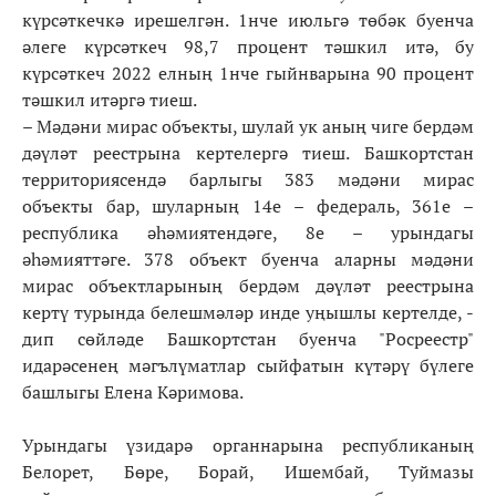
күрсәткечкә ирешелгән. 1нче июльгә төбәк буенча
әлеге күрсәткеч 98,7 процент тәшкил итә, бу
күрсәткеч 2022 елның 1нче гыйнварына 90 процент
тәшкил итәргә тиеш.
– Мәдәни мирас объекты, шулай ук аның чиге бердәм
дәүләт реестрына кертелергә тиеш. Башкортстан
территориясендә барлыгы 383 мәдәни мирас
объекты бар, шуларның 14е – федераль, 361е –
республика әһәмиятендәге, 8е – урындагы
әһәмияттәге. 378 объект буенча аларны мәдәни
мирас объектларының бердәм дәүләт реестрына
кертү турында белешмәләр инде уңышлы кертелде, -
дип сөйләде Башкортстан буенча "Росреестр"
идарәсенең мәгълүматлар сыйфатын күтәрү бүлеге
башлыгы Елена Кәримова.
Урындагы үзидарә органнарына республиканың
Белорет, Бөре, Борай, Ишембай, Туймазы