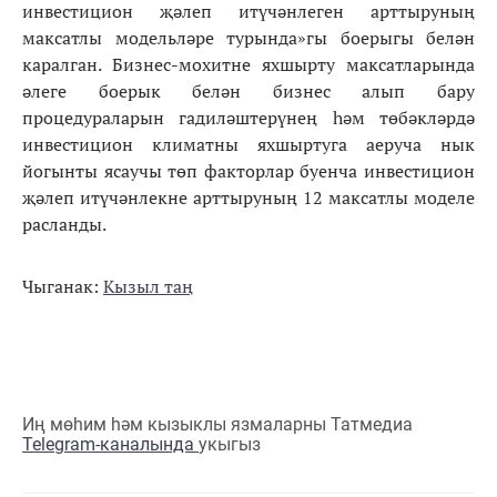
инвестицион җәлеп итүчәнлеген арттыруның
максатлы модельләре турында»гы боерыгы белән
каралган. Бизнес-мохитне яхшырту максатларында
әлеге боерык белән бизнес алып бару
процедураларын гадиләштерүнең һәм төбәкләрдә
инвестицион климатны яхшыртуга аеруча нык
йогынты ясаучы төп факторлар буенча инвестицион
җәлеп итүчәнлекне арттыруның 12 максатлы моделе
расланды.
Чыганак:
Кызыл таң
Иң мөһим һәм кызыклы язмаларны Татмедиа
Telegram-каналында
укыгыз