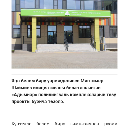
Яңа белем бирү учреждениесе Минтимер
Шәймиев инициативасы белән эшләнгән
«Адымнар» полилингваль комплексларын төзү
проекты буенча төзелә.
Күптелле белем бирү гимназиянең рәсми