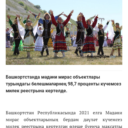
Башкортстанда мәдәни мирас объектлары
турындагы белешмәләрнең 98,7 проценты күчемсез
милек реестрына кертелде.
Башкортстан Республикасында 2021 елга Мәдәни
мирас объектларының бердәм дәүләт күчемсез
милек реестрына кертелгән өлеше буенча максатлы