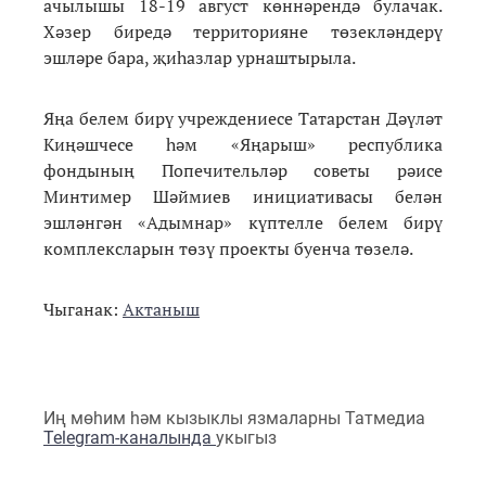
ачылышы 18-19 август көннәрендә булачак.
Хәзер биредә территорияне төзекләндерү
эшләре бара, җиһазлар урнаштырыла.
Яңа белем бирү учреждениесе Татарстан Дәүләт
Киңәшчесе һәм «Яңарыш» республика
фондының Попечительләр советы рәисе
Минтимер Шәймиев инициативасы белән
эшләнгән «Адымнар» күптелле белем бирү
комплексларын төзү проекты буенча төзелә.
Чыганак:
Актаныш
Иң мөһим һәм кызыклы язмаларны Татмедиа
Telegram-каналында
укыгыз