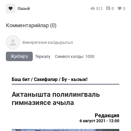
813
0
0
Ошый
Комментарийлар (0)
Җибәрү
Теркәлү
Cимвол калды:
1000
Баш бит
Сәхифәләр
Бу - кызык!
Актанышта полилингваль
гимназиясе ачыла
Редакция
6 август 2021 - 12:00