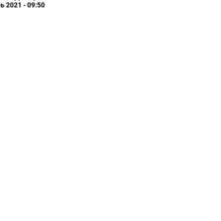
ь 2021 - 09:50