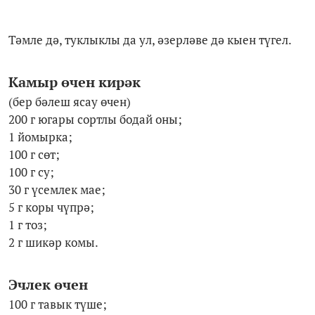
Тәмле дә, туклыклы да ул, әзерләве дә кыен түгел.
Камыр өчен кирәк
(бер бәлеш ясау өчен)
200 г югары сортлы бодай оны;
1 йомырка;
100 г сөт;
100 г су;
30 г үсемлек мае;
5 г коры чүпрә;
1 г тоз;
2 г шикәр комы.
Эчлек өчен
100 г тавык түше;