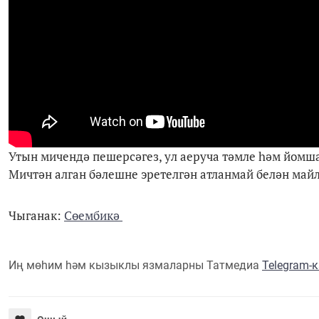
Утын мичендә пешерсәгез, ул аеруча тәмле һәм йомша
Мичтән алган бәлешне эретелгән атланмай белән майл
Чыганак:
Сөембикә
Иң мөһим һәм кызыклы язмаларны Татмедиа
Telegram-