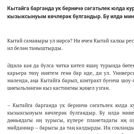
Кытайга барганда ук берничә сәгатьлек юлда курк
кызыксынуым көчлерәк булгандыр. Бу илдә мин
Кытай самавыры ул нәрсә? Ни өчен Кытай халкы рес
ил белән таныштырды.
Әдилә кая да булса читкә китеп яшәү турында бөт
карьера төзү ниятем генә бар иде, ди ул. Универс
мәлендә, аңа Кытайга барып, контракт буенча шоу-
шөгыльләнгән кыз кастингны җиңел узган.
– Кытайга барганда ук берничә сәгатьлек юлда к
кызыксынуым көчлерәк булгандыр. Бу илдә мине
дөньядагы иң зурысы, күпере планетадагы иң о
мәйданнар – барысы да таң калдырды. Иң сокланды