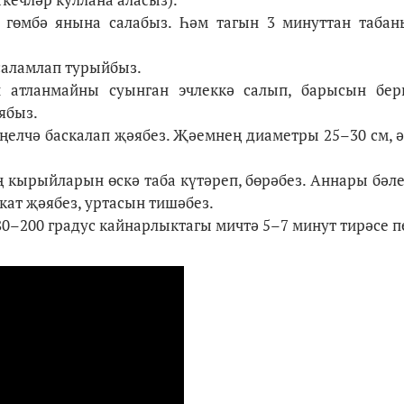
гөмбә янына салабыз. Һәм тагын 3 минуттан табан
саламлап турыйбыз.
атланмайны суынган эчлеккә салып, барысын бер
ябыз.
иңелчә баскалап җәябез. Җәемнең диаметры 25–30 см, 
 кырыйларын өскә таба күтәреп, бөрәбез. Аннары бәл
 кат җәябез, уртасын тишәбез.
80–200 градус кайнарлыктагы мичтә 5–7 минут тирәсе 