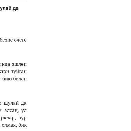
шулай да
безне әлеге
рында эшләп
ктән туйган
е бию белән
ик шулай да
 алсаң, ул
рклар, зур
 елмая, бик