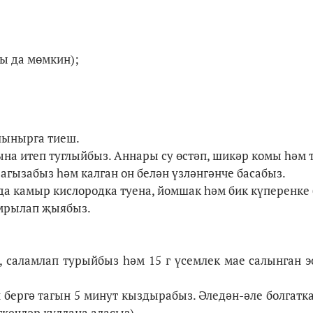
ы да мөмкин);
алынырга тиеш.
на итеп туглыйбыз. Аннары су өстәп, шикәр комы һәм т
агызабыз һәм калган он белән үзләнгәнче басабыз.
да камыр кислородка туена, йомшак һәм бик күперенке 
омрылап җыябыз.
аламлап турыйбыз һәм 15 г үсемлек мае салынган эс
 бергә тагын 5 минут кыздырабыз. Әледән-әле болгатк
ткечләр куллана аласыз).