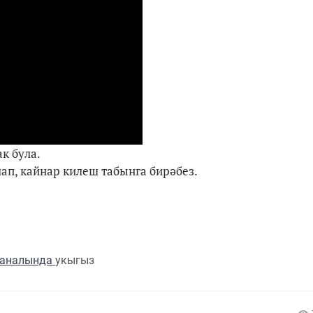
к була.
ап, кайнар килеш табынга бирәбез.
каналында
укыгыз