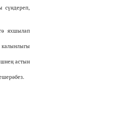
ы сүндереп,
гә яхшылап
ә калынлыгы
ешнең астын
пешерәбез.