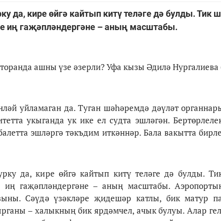
у да, кире өйгә кайтып китү теләге дә булды. Тик 
е иң гаҗәпләндергәне – аның масштабы.
торанда ашны үзе әзерли? Уфа кызы Әдилә Нургалиева 
енләй уйламаган да. Туган шәһәремдә дәүләт органна
итетта укыганда ук ике ел судта эшләгән. Бертөрлеле
балетта эшләргә тәкъдим иткәннәр. Бала вакытта бирл
урку да, кире өйгә кайтып китү теләге дә булды. Т
 иң гаҗәпләндергәне – аның масштабы. Аэропортын
зыны. Сәүдә үзәкләре җидешәр катлы, бик матур па
рганы – халыкның бик ярдәмчел, ачык булуы. Алар гел