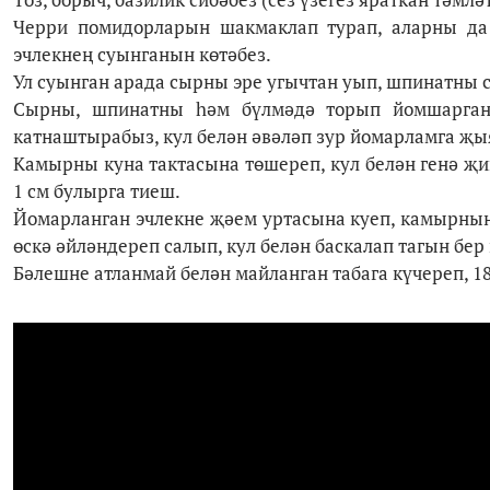
Черри помидорларын шакмаклап турап, аларны да 
эчлекнең суынганын көтәбез.
Ул суынган арада сырны эре угычтан уып, шпинатны 
Сырны, шпинатны һәм бүлмәдә торып йомшарган 
катнаштырабыз, кул белән әвәләп зур йомарламга җы
Камырны куна тактасына төшереп, кул белән генә җ
1 см булырга тиеш.
Йомарланган эчлекне җәем уртасына куеп, камырның
өскә әйләндереп салып, кул белән баскалап тагын бер
Бәлешне атланмай белән майланган табага күчереп, 1