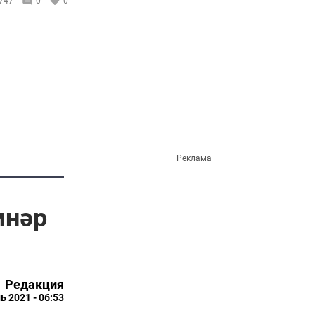
747
0
0
Реклама
мнәр
Редакция
ь 2021 - 06:53