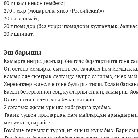
80 г шампиньон гөмбәсе;
270 г сыр (моцарелла яисә «Российский»)
30 г атланмай;
20 г помидор (без черри помидоры кулландык, башкас
20 г шпинат.
Эш барышы
Камырга ингредиентлар билгеле бер тәртиптә генә с
Он өстенә йомырка сытып, сөт салабыз һәм йомшак кы
Камыр әле сыеграк булганда чүпрә салабыз, сыек май 
Хәрәкәтләр җиңелчә генә булырга тиеш. Болай баскан
Басып бетергәннән соң, кулларны онлап, камырны й
Өстен полиэтилен элпә белән каплап,
2 сәгатькә җылы урынга кабарырга куябыз.
Тавык түшен ярылардан һәм майлардан арындырып, с
минут кыздырабыз.
Гөмбәне телемләп турап, ит янына кушабыз. Барысын
Тоз, борыч, базилик сибәбез (сез үзегез яраткан тәмлә