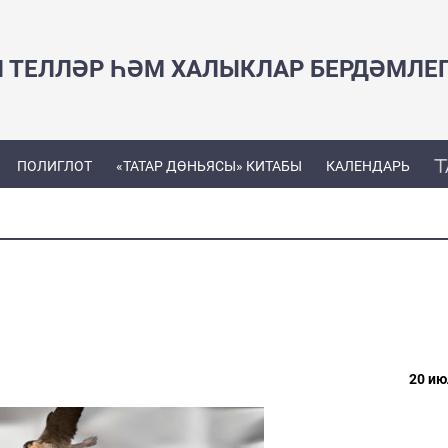
Н ТЕЛЛӘР ҺӘМ ХАЛЫКЛАР БЕРДӘМЛЕ
ПОЛИГЛОТ
«ТАТАР ДӨНЬЯСЫ» КИТАБЫ
КАЛЕНДАРЬ
20 ию