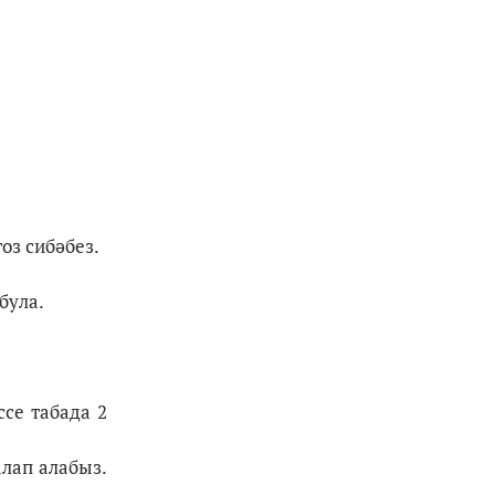
оз сибәбез.
була.
се табада 2
алап алабыз.