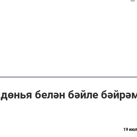
 дөнья белән бәйле бәйрә
19 июл