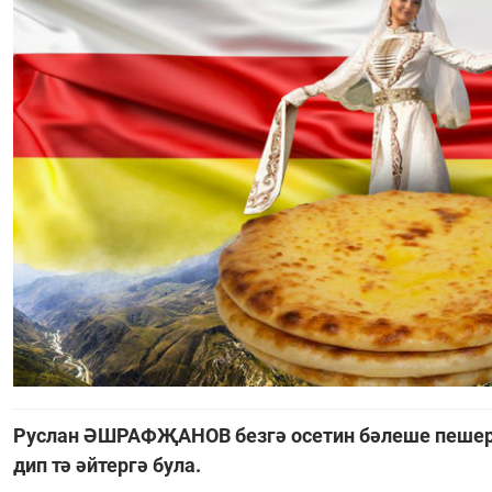
Руслан ӘШРАФҖАНОВ безгә осетин бәлеше пешере
дип тә әйтергә була.