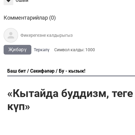
Ошый
Комментарийлар (0)
Җибәрү
Теркәлү
Cимвол калды:
1000
Баш бит
Сәхифәләр
Бу - кызык!
«Кытайда буддизм, теге
күп»