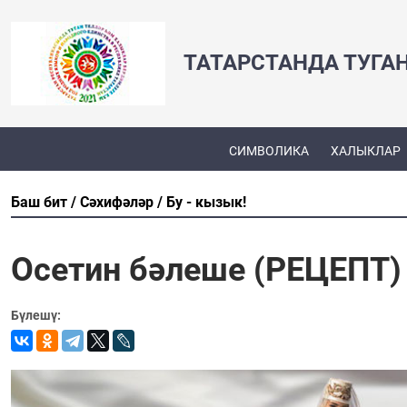
ТАТАРСТАНДА ТУГА
СИМВОЛИКА
ХАЛЫКЛАР
Баш бит
Сәхифәләр
Бу - кызык!
Осетин бәлеше (РЕЦЕПТ)
Бүлешү: