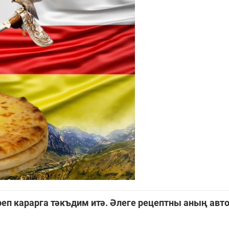
п карарга тәкъдим итә. Әлеге рецептны аның авт